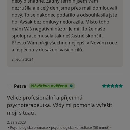
nebylo snadné. Žádný termín jsem Vám
nezrušila ale celý den jsme přes mail domlouvali
nový. To se nakonec podařilo a odsouhlasila jste
ho. Avšak bez omluvy nedorazila. Místo toho
mám Váš negativní názor. Je mi líto že naše
spolupráce musela tak nešťastně skončit.
Přesto Vám přeji všechno nejlepší v Novém roce
a úspěchu v dosažení vašich cílů.
3. ledna 2024
Petra
Návštěva ověřená
P
Velice profesionální a příjemná
psychoterapeutka. Vždy mi pomohla vyřešit
moji situaci.
2. září 2023
•
Psychologická ordinace
•
psychologická konzultace (50 minut)
•