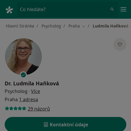
Hla
Co hledáte?
Hlavní Stránka
Psycholog
Praha
Ludmila Haňková
Změna města
Dr.
Ludmila Haňková
o specializacích
Psycholog
·
Více
Praha
1 adresa
29 názorů
Kontaktní údaje