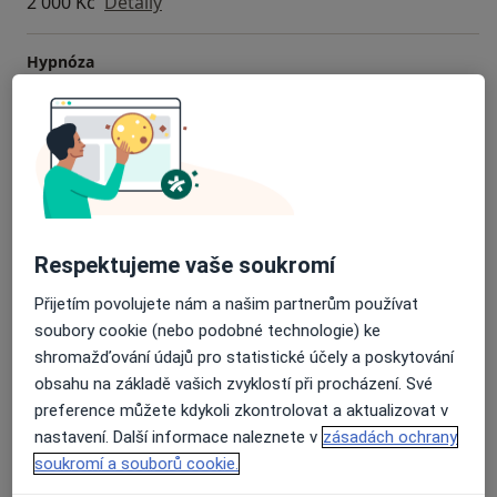
2 000 Kč
Detaily
Hypnóza
2 000 Kč
Detaily
On-line konzultace
2 000 Kč
Detaily
Psychologická konzultace (50 minut)
Od 1 500 Kč
Detaily
Respektujeme vaše soukromí
Přijetím povolujete nám a našim partnerům používat
Párová konzultace
soubory cookie (nebo podobné technologie) ke
2 200 Kč
Detaily
shromažďování údajů pro statistické účely a poskytování
obsahu na základě vašich zvyklostí při procházení. Své
+ 3 služby
preference můžete kdykoli zkontrolovat a aktualizovat v
nastavení. Další informace naleznete v
zásadách ochrany
soukromí a souborů cookie.
Jak fungují ceny?