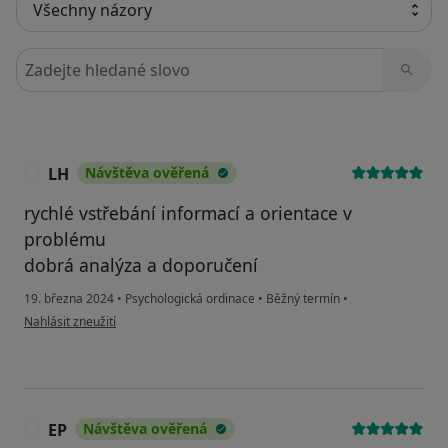
Hledejte v názorech
LH
Návštěva ověřená
L
rychlé vstřebání informací a orientace v
problému
dobrá analýza a doporučení
19. března 2024
•
Psychologická ordinace
•
Běžný termín
•
podle názoru uživatele LH
Nahlásit zneužití
EP
Návštěva ověřená
E