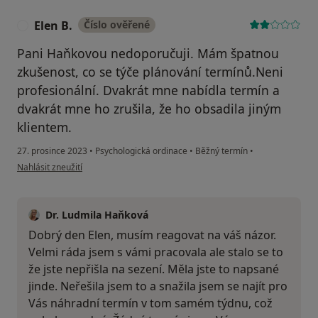
Elen B.
Číslo ověřené
E
Pani Haňkovou nedoporučuji. Mám špatnou
zkušenost, co se týče plánování termínů.Neni
profesionální. Dvakrát mne nabídla termín a
dvakrát mne ho zrušila, že ho obsadila jiným
klientem.
27. prosince 2023
•
Psychologická ordinace
•
Běžný termín
•
podle názoru uživatele Elen B.
Nahlásit zneužití
Dr. Ludmila Haňková
Dobrý den Elen, musím reagovat na váš názor.
Velmi ráda jsem s vámi pracovala ale stalo se to
že jste nepřišla na sezení. Měla jste to napsané
jinde. Neřešila jsem to a snažila jsem se najít pro
Vás náhradní termín v tom samém týdnu, což