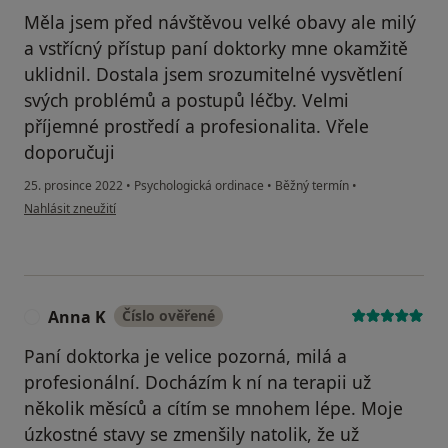
Měla jsem před návštěvou velké obavy ale milý
a vstřícný přístup paní doktorky mne okamžitě
uklidnil. Dostala jsem srozumitelné vysvětlení
svých problémů a postupů léčby. Velmi
příjemné prostředí a profesionalita. Vřele
doporučuji
25. prosince 2022
•
Psychologická ordinace
•
Běžný termín
•
podle názoru uživatele Katarina
Nahlásit zneužití
Anna K
Číslo ověřené
A
Paní doktorka je velice pozorná, milá a
profesionální. Docházím k ní na terapii už
několik měsíců a cítím se mnohem lépe. Moje
úzkostné stavy se zmenšily natolik, že už