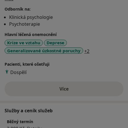
Odborník na:
Klinická psychologie
Psychoterapie
Hlavní léčená onemocnění
Krize ve vztahu
Deprese
a11y_sr_more_dis
Generalizované úzkostné poruchy
+2
Pacienti, které ošetřuji
Dospělí
Více
o zkušenostech
Služby a ceník služeb
Běžný termín