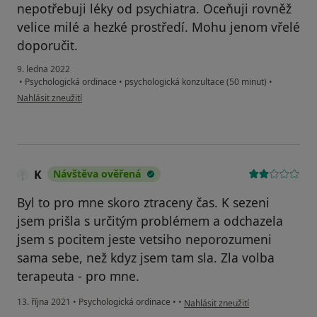
nepotřebuji léky od psychiatra. Oceňuji rovněž
velice milé a hezké prostředí. Mohu jenom vřelé
doporučit.
9. ledna 2022
•
Psychologická ordinace
•
psychologická konzultace (50 minut)
•
podle názoru uživatele Anna K
Nahlásit zneužití
K
Návštěva ověřená
Byl to pro mne skoro ztraceny čas. K sezeni
jsem prišla s určitým problémem a odchazela
jsem s pocitem jeste vetsiho neporozumeni
sama sebe, než kdyz jsem tam sla. Zla volba
terapeuta - pro mne.
podle názoru uživatele K
13. října 2021
•
Psychologická ordinace
•
•
Nahlásit zneužití