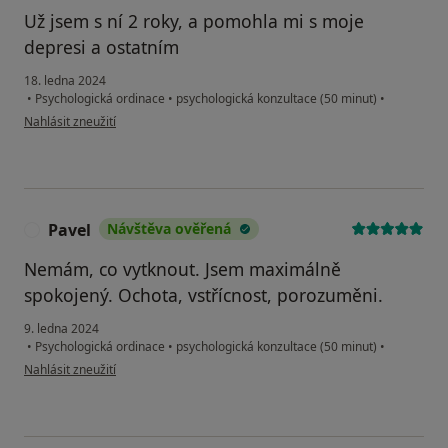
Už jsem s ní 2 roky, a pomohla mi s moje
depresi a ostatním
18. ledna 2024
•
Psychologická ordinace
•
psychologická konzultace (50 minut)
•
podle názoru uživatele EP
Nahlásit zneužití
Pavel
Návštěva ověřená
P
Nemám, co vytknout. Jsem maximálně
spokojený. Ochota, vstřícnost, porozuměni.
9. ledna 2024
•
Psychologická ordinace
•
psychologická konzultace (50 minut)
•
podle názoru uživatele Pavel
Nahlásit zneužití