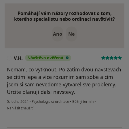
Pomáhají vám názory rozhodovat o tom,
kterého specialistu nebo ordinaci navštívit?
Ano
Ne
V.H.
Návštěva ověřená
V
Nemam, co vytknout. Po zatim dvou navstevach
se citim lepe a vice rozumim sam sobe a cim
jsem si sam nevedome vytvarel sve problemy.
Urcite planuji dalsi navstevy.
5. ledna 2024
•
Psychologická ordinace
•
Běžný termín
•
podle názoru uživatele V.H.
Nahlásit zneužití