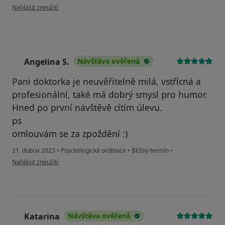
podle názoru uživatele Petra
Nahlásit zneužití
Angelina S.
Návštěva ověřená
A
Pani doktorka je neuvěřitelně milá, vstřícná a
profesionální, také má dobrý smysl pro humor.
Hned po první návštěvě cítím úlevu.
ps
omlouvám se za zpoždění :)
21. dubna 2023
•
Psychologická ordinace
•
Běžný termín
•
podle názoru uživatele Angelina S.
Nahlásit zneužití
Katarina
Návštěva ověřená
K