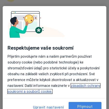
Radana Rovena Štěpánková
Průměrné hodnocení na Apple a Play Store 4.5
Psycholog, Psychoterapeut, Terapeut
Praha
Book a visit
Kateřina Bartošová
Respektujeme vaše soukromí
Přijetím povolujete nám a našim partnerům používat
Psycholog, Psychoterapeut
Jihlava
soubory cookie (nebo podobné technologie) ke
shromažďování údajů pro statistické účely a poskytování
Book a visit
obsahu na základě vašich zvyklostí při procházení. Své
preference můžete kdykoli zkontrolovat a aktualizovat v
Pavla Doláková
nastavení. Další informace naleznete v
zásadách ochrany
soukromí a souborů cookie.
Psychoterapeut, Psycholog
Praha
Book a visit
Přijmout
Upravit nastavení