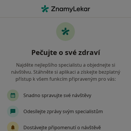
Hla
Co hledáte?
Hlavní Stránka
Služby
Individuální Psychoterapie
Individuální psychoterapie -
Pečujte o své zdraví
informace, specialisté, otázky a
odpovědi
Najděte nejlepšího specialistu a objednejte si
návštěvu. Stáhněte si aplikaci a získejte bezplatný
přístup k všem funkcím připraveným pro vás:
Snadno spravujte své návštěvy
Informace
Odesílejte zprávy svým specialistům
Odborníci
Dostávejte připomenutí o návštěvě