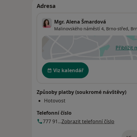
Adresa
Mgr. Alena Šmardová
Malinovského náměstí 4,
Brno-střed
,
Br
Přiblížit
se
Dostupnost
Viz kalendář
Způsoby platby (soukromé návštěvy)
Hotovost
Telefonní číslo
777 91...
Zobrazit telefonní číslo