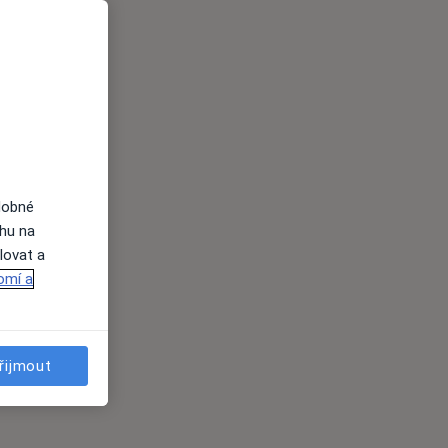
dobné
ahu na
s
lovat a
omí a
řijmout