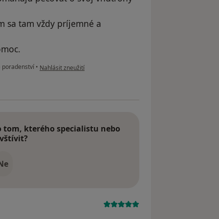
som sa tam vždy príjemné a
omoc.
podle názoru uživatele Natalia
 poradenství
•
Nahlásit zneužití
tom, kterého specialistu nebo
vštívit?
Ne