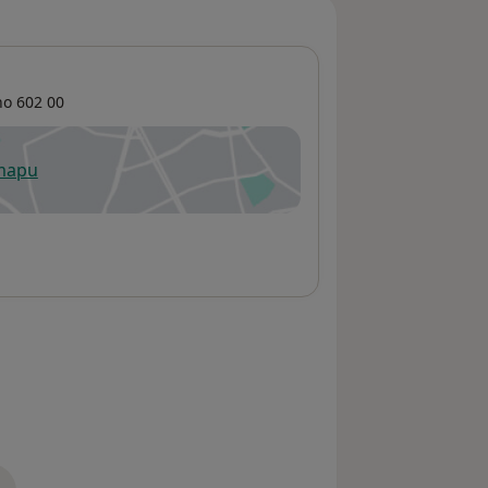
no
602 00
 mapu
 otevře v nové záložce