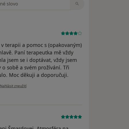
zorech
p v terapii a pomoc s (opakovaným)
hlavě. Paní terapeutka mě vždy
a jsem se i doptávat, vždy jsem
 o sobě a svém prožívání. Tři
lo. Moc děkuji a doporučuji.
podle názoru uživatele MD
Nahlásit zneužití
ani Šmardovej. Atmosféra na