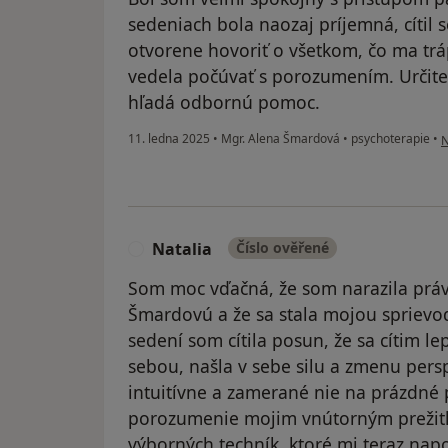
sedeniach bola naozaj príjemná, cíti
otvorene hovoriť o všetkom, čo ma trá
vedela počúvať s porozumením. Určit
hľadá odbornú pomoc.
p
11. ledna 2025
•
Mgr. Alena Šmardová
•
psychoterapie
•
N
Natalia
Číslo ověřené
N
Som moc vďačná, že som narazila práv
Šmardovú a že sa stala mojou sprievo
sedení som cítila posun, že sa cítim l
sebou, našla v sebe silu a zmenu persp
intuitívne a zamerané nie na prázdné 
porozumenie mojim vnútorným prežit
výborných techník, ktoré mi teraz na