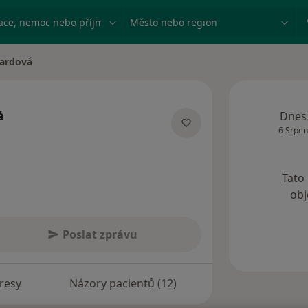
ace, nemoc nebo příjmení
Město nebo region
ardová
á
Dnes
6 Srpen
lizacích
Tato
obj
Poslat zprávu
resy
Názory pacientů (12)