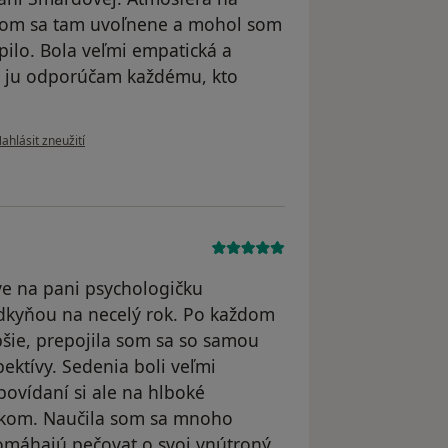
l som sa tam uvoľnene a mohol som
pilo. Bola veľmi empatická a
e ju odporúčam každému, kto
odle názoru uživatele DR
ahlásit zneužití
e na pani psychologičku
dkyňou na necelý rok. Po každom
epšie, prepojila som sa so samou
ektívy. Sedenia boli veľmi
povídaní si ale na hlboké
kom. Naučila som sa mnoho
pomáhajú pečovat o svoj vnútroný