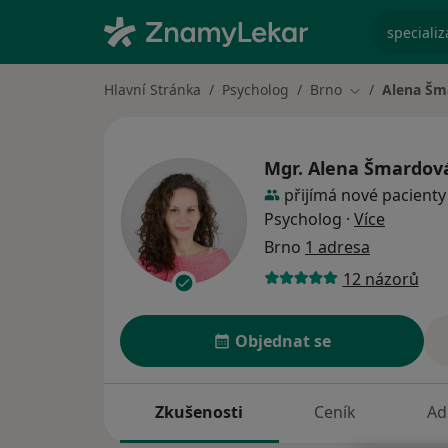
specializ
Hlavní Stránka
Psycholog
Brno
Alena Šm
Změna města
Mgr.
Alena Šmardov
přijímá nové pacienty
o specia
Psycholog
·
Více
Brno
1 adresa
12 názorů
Objednat se
Zkušenosti
Ceník
Ad