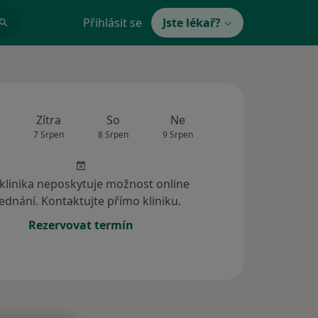
Přihlásit se
Jste lékař?
Zítra
So
Ne
Po
Út
7 Srpen
8 Srpen
9 Srpen
10 Srpen
11 Srp
 klinika neposkytuje možnost online
ednání. Kontaktujte přímo kliniku.
Rezervovat termín