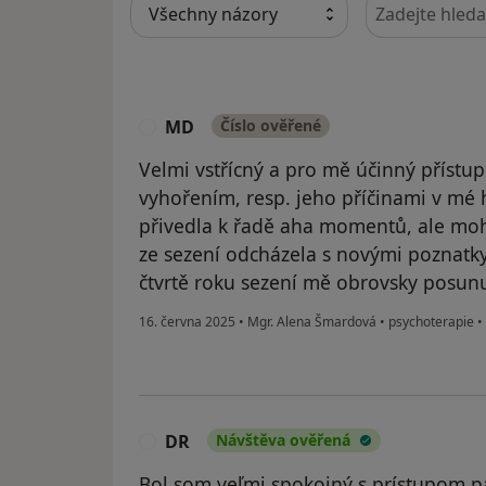
Hledejte v ná
MD
Číslo ověřené
M
Velmi vstřícný a pro mě účinný přístu
vyhořením, resp. jeho příčinami v mé 
přivedla k řadě aha momentů, ale mohl
ze sezení odcházela s novými poznatky
čtvrtě roku sezení mě obrovsky posunu
16. června 2025
•
Mgr. Alena Šmardová
•
psychoterapie
•
DR
Návštěva ověřená
D
Bol som veľmi spokojný s prístupom p