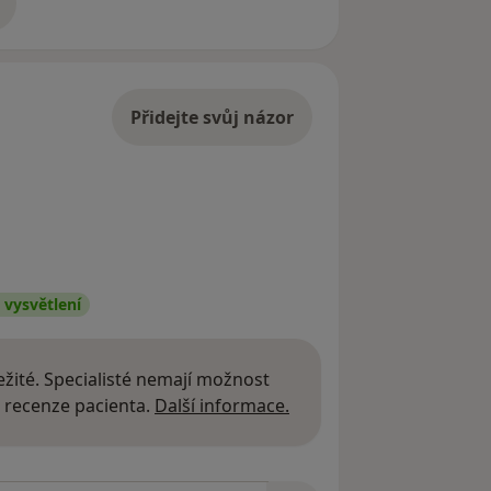
adrese
Přidejte svůj názor
vysvětlení
žité. Specialisté nemají možnost
Další informace o názor
 recenze pacienta.
Další informace.