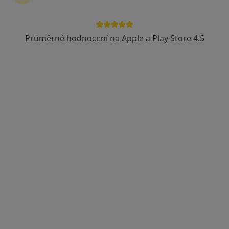
124 názorů
Adresa
Online
Průměrné hodnocení na Apple a Play Store 4.5
Sukova 49/4, Brno
•
Mapa
Psychoterapie-Marcek.cz
Individuální sezení
1 500 Kč
Tento specialista nenabízí online rezervaci termínu na této adrese.
Rezervovat termín
K dispozici jsou online konzultace
Specialisté ve vaší oblasti nenabízí osobní návštěvy.
Zkuste místo toho online konzultace.