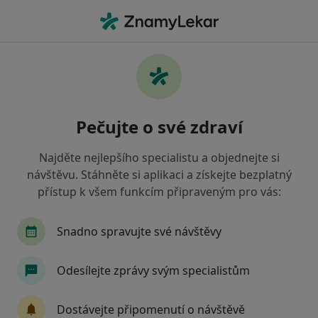
Hla
Psycholog • Brno, jihomoravský
Filtry
• 1
Mapa
Doporučení psychologové s Oborová
Pečujte o své zdraví
zdravotní pojišťovna Brno
Jak řadíme výsledky vyhledávání?
Najděte nejlepšího specialistu a objednejte si
návštěvu. Stáhněte si aplikaci a získejte bezplatný
přístup k všem funkcím připraveným pro vás:
Snadno spravujte své návštěvy
Odesílejte zprávy svým specialistům
Vladimír Marček, Ph.D.
Dostávejte připomenutí o návštěvě
·
Více
Psycholog, Psychoterapeut