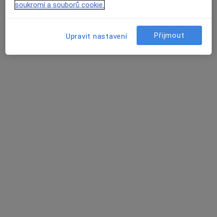
soukromí a souborů cookie.
Přijmout
Upravit nastavení
Mgr. Michaela Mikutová
·
Více
Psycholog
Žerotínovo nám., 533, Brno
•
Mapa
Poliklinika Bílý dům
Psychologické poradenství
Cena nebyla přidána
Tento specialista nenabízí online rezervaci termínu na této adrese.
Rezervovat termín