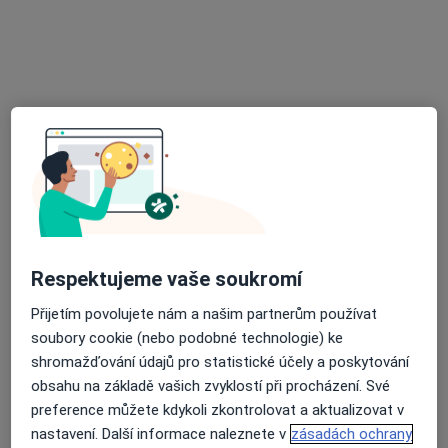
zda se později neotevřou nová místa.
Mgr. Veronika Fuchsová
·
Více
Psycholog, Psychoterapeut
Respektujeme vaše soukromí
7 názorů
Zábrdovická 3, Brno
•
Mapa
Přijetím povolujete nám a našim partnerům používat
Vojenská Nemocnice Brno
soubory cookie (nebo podobné technologie) ke
shromažďování údajů pro statistické účely a poskytování
Tento specialista nenabízí online rezervaci termínu na této adrese.
obsahu na základě vašich zvyklostí při procházení. Své
preference můžete kdykoli zkontrolovat a aktualizovat v
Rezervovat termín
nastavení. Další informace naleznete v
zásadách ochrany