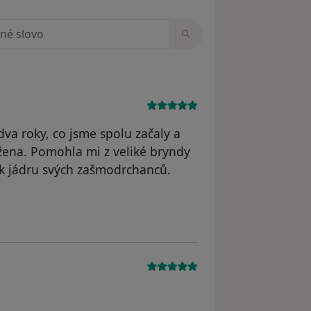
zorech
va roky, co jsme spolu začaly a
 žena. Pomohla mi z veliké bryndy
 k jádru svých zašmodrchanců.
 Š.P.