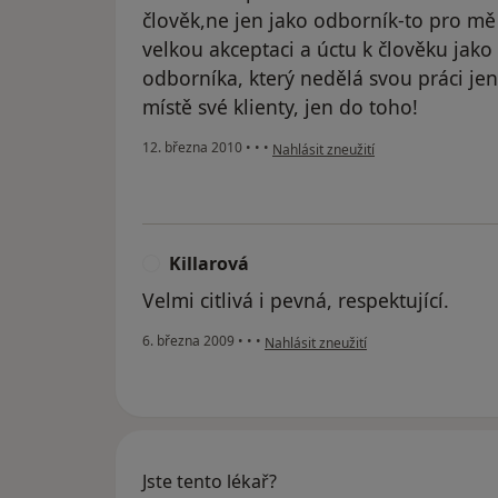
člověk,ne jen jako odborník-to pro mě
velkou akceptaci a úctu k člověku jak
odborníka, který nedělá svou práci je
místě své klienty, jen do toho!
podle názoru uživatele Pacient
12. března 2010
•
•
•
Nahlásit zneužití
Killarová
K
Velmi citlivá i pevná, respektující.
podle názoru uživatele Killarová
6. března 2009
•
•
•
Nahlásit zneužití
Jste tento lékař?