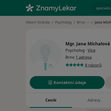
specializ
Hlavní Stránka
Psycholog
Brno
Jana Míc
Změna města
Mgr.
Jana Míchalová
o specia
Psycholog
·
Více
Brno
1 adresa
8 názorů
Kontaktní údaje
Ceník
Adresy