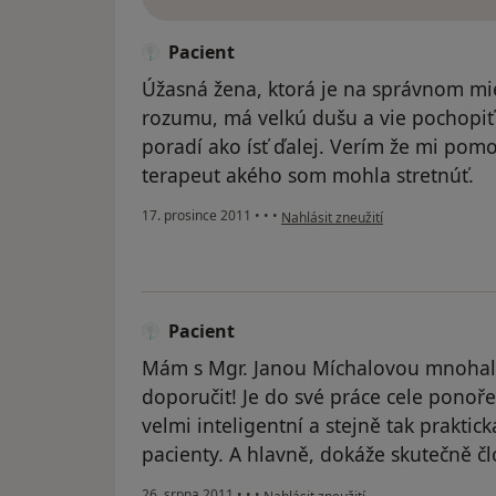
Pacient
Úžasná žena, ktorá je na správnom mie
rozumu, má velkú dušu a vie pochopiť 
poradí ako ísť ďalej. Verím že mi pomo
terapeut akého som mohla stretnúť.
podle názoru uživatele Pacient
17. prosince 2011
•
•
•
Nahlásit zneužití
Pacient
Mám s Mgr. Janou Míchalovou mnohale
doporučit! Je do své práce cele ponoř
velmi inteligentní a stejně tak praktic
pacienty. A hlavně, dokáže skutečně č
podle názoru uživatele Pacient
26. srpna 2011
•
•
•