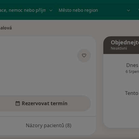
ace, nemoc nebo příjmení
Město nebo region
halová
Objednejt
Neaktivní
lizacích
Dnes
6 Srpen
Tento 
Rezervovat termín
Názory pacientů (8)