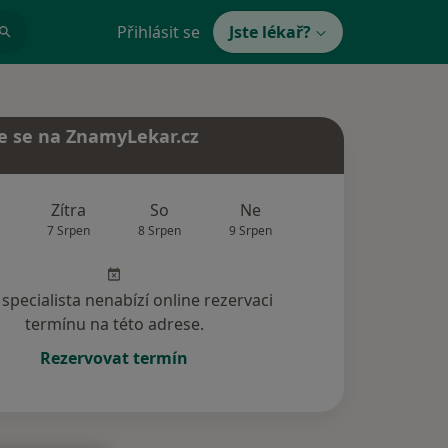
Přihlásit se
Jste lékař?
e se na ZnamyLekar.cz
Zítra
So
Ne
Po
Út
7 Srpen
8 Srpen
9 Srpen
10 Srpen
11 Srp
specialista nenabízí online rezervaci
termínu na této adrese.
Rezervovat termín