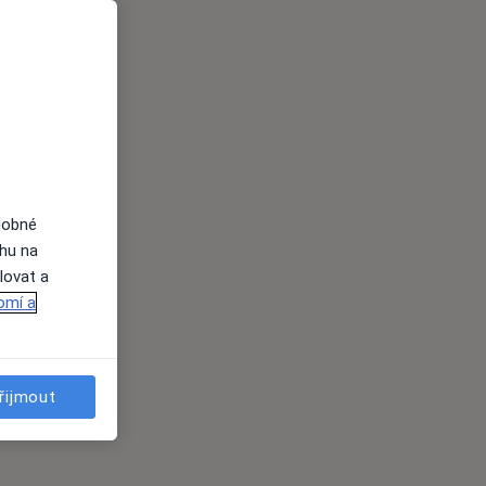
dobné
ahu na
lovat a
omí a
řijmout