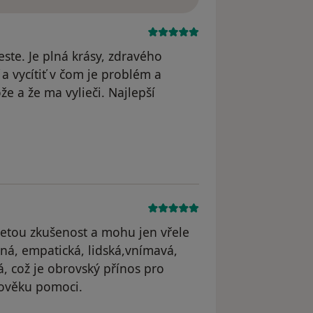
ste. Je plná krásy, zdravého
a vycítiť v čom je problém a
že a že ma vylieči. Najlepší
tou zkušenost a mohu jen vřele
ená, empatická, lidská,vnímavá,
ká, což je obrovský přínos pro
lověku pomoci.