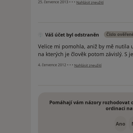
podle názoru uživatele Váš účet b
25. července 2013
•
•
•
Nahlásit zneužití
Váš účet byl odstraněn
Číslo ověřen
Velice mi pomohla, aniž by mě nutila 
na kterých je člověk potom závislý. S j
podle názoru uživatele Váš účet byl
4. července 2012
•
•
•
Nahlásit zneužití
Pomáhají vám názory rozhodovat o 
ordinaci na
Ano