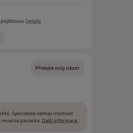
 pojišťovnu
Detaily
adrese
Přidejte svůj názor
žité. Specialisté nemají možnost
Další informace o názor
 recenze pacienta.
Další informace.