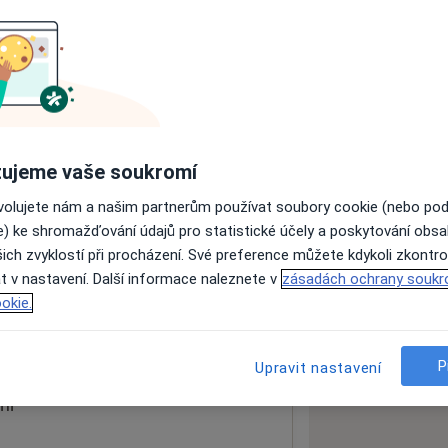
ách nejsou k dispozici
ádné informace o svých službách.
ujeme vaše soukromí
ovolujete nám a našim partnerům používat soubory cookie (nebo po
e) ke shromažďování údajů pro statistické účely a poskytování obs
ich zvyklostí při procházení. Své preference můžete kdykoli zkontro
t v nastavení. Další informace naleznete v
zásadách ochrany soukr
okie.
 mapu
 otevře v nové záložce
P
Upravit nastavení
ní