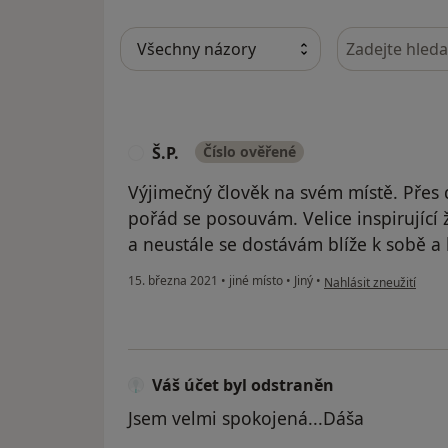
Hledejte v ná
Š.P.
Číslo ověřené
Š
Výjimečný člověk na svém místě. Přes d
pořád se posouvám. Velice inspirující
a neustále se dostávám blíže k sobě a
podle názoru uživatele
15. března 2021
•
jiné místo
•
Jiný
•
Nahlásit zneužití
Váš účet byl odstraněn
Jsem velmi spokojená...Dáša