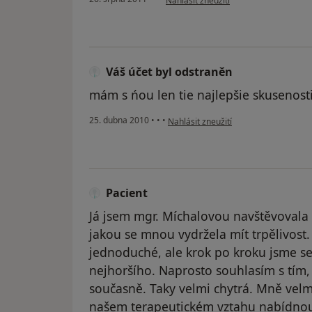
Nahlásit zneužití
Váš účet byl odstraněn
mám s ńou len tie najlepšie skusenost
podle názoru uživatele Váš účet byl 
25. dubna 2010
•
•
•
Nahlásit zneužití
Pacient
Já jsem mgr. Míchalovou navštěvovala
jakou se mnou vydržela mít trpělivost
jednoduché, ale krok po kroku jsme se
nejhoršího. Naprosto souhlasím s tím, 
současně. Taky velmi chytrá. Mně vel
našem terapeutickém vztahu nabídnout 