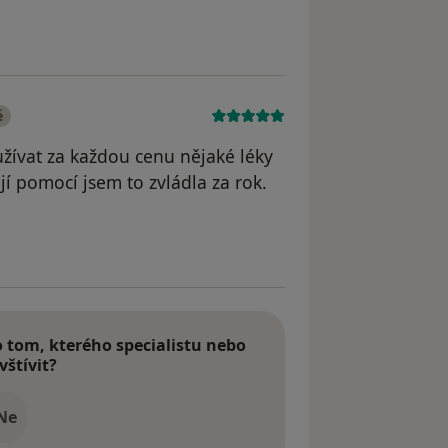
yl odstraněn
é
užívat za každou cenu nějaké léky
ejí pomocí jsem to zvládla za rok.
 odstraněn
tom, kterého specialistu nebo
vštívit?
Ne