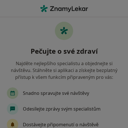
Hla
Psycholog • Brno-Královo Pole, Brno, jihomoravský
Filtry
Mapa
Psycholog, Brno-Královo Pole, Brno
Pečujte o své zdraví
Jak řadíme výsledky vyhledávání?
Najděte nejlepšího specialistu a objednejte si
návštěvu. Stáhněte si aplikaci a získejte bezplatný
Jakou pojišťovnu máte?
přístup k všem funkcím připraveným pro vás:
Zdravotní pojišťovna ministerstva vnitra ČR
Snadno spravujte své návštěvy
Odesílejte zprávy svým specialistům
Dostávejte připomenutí o návštěvě