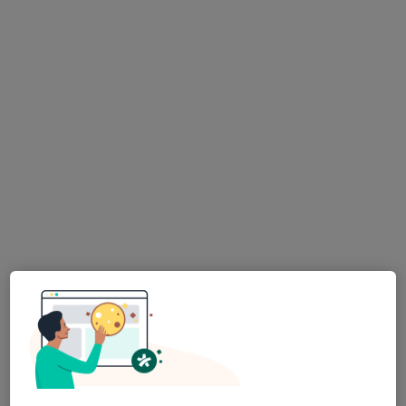
Mgr. Jiřina Kalová
Psycholog, Psychoterapeut
7 názorů
Břenkova 182/11, Brno
•
Mapa
objednanikalova@gmail.com
Individuální psychoterapie
1 100 Kč
Tento specialista nenabízí online rezervaci termínu na této adrese.
Rezervovat termín