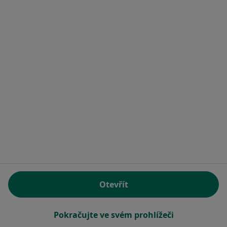
Rezervovat termín
Mgr. Iva Riederová
Psycholog
Technologický park Brno-Královo pole, Brno
•
Mapa
Mentální trénink.cz
Otevřít
Psychologické poradenství
1 000 Kč
Tento specialista nenabízí online rezervaci termínu na této adrese.
Pokračujte ve svém prohlížeči