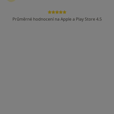
Průměrné hodnocení na Apple a Play Store 4.5
Mgr. Pavla Urbášková
·
Více
Psycholog, Terapeut, Kouč
2 názory
Adresa
Online
Havlišova 15, Brno
•
Mapa
Psychologické poradenství Brno
Psychologická konzultace (50 minut)
900 Kč
Tento specialista nenabízí online rezervaci termínu na této adrese.
Rezervovat termín