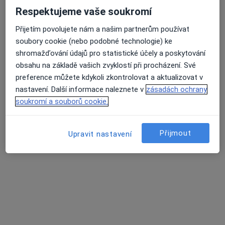
Respektujeme vaše soukromí
K dispozici jsou online konzultace
Přijetím povolujete nám a našim partnerům používat
Specialisté ve vaší oblasti nenabízí osobní návštěvy.
soubory cookie (nebo podobné technologie) ke
Zkuste místo toho online konzultace.
shromažďování údajů pro statistické účely a poskytování
obsahu na základě vašich zvyklostí při procházení. Své
preference můžete kdykoli zkontrolovat a aktualizovat v
nastavení. Další informace naleznete v
zásadách ochrany
soukromí a souborů cookie.
Přijmout
Upravit nastavení
Mgr. Alek Lačev, Ph.D.
·
Více
Psycholog, Psychoterapeut, Terapeut
139 názorů
Psychologické poradenství
1 600 Kč
Tento specialista nenabízí online rezervaci termínu na této adrese.