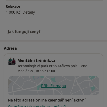
Relaxace
1 000 Kč
Detaily
Jak fungují ceny?
Adresa
Mentální trénink.cz
Technologický park Brno-Královo pole,
Brno-
Medlánky
,
Brno
612 00
Přiblížit mapu
se otevře v nové záložce
Dostupnost
Na této adrese online kalendář není aktivní
Co mám v takové situaci udělat?