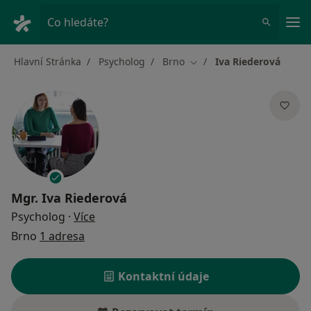
Hla
Co hledáte?
Hlavní Stránka
Psycholog
Brno
Iva Riederová
Změna města
Mgr.
Iva Riederová
o specializacích
Psycholog
·
Více
Brno
1 adresa
Kontaktní údaje