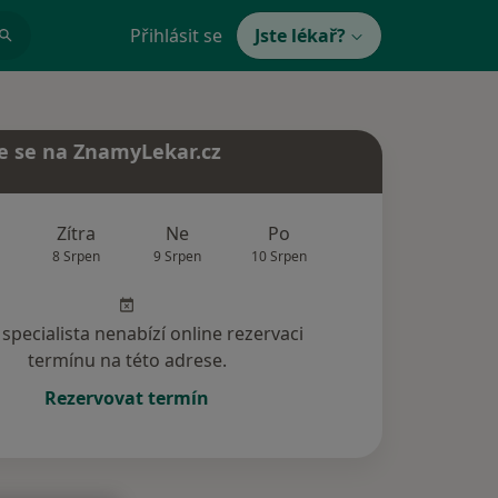
Přihlásit se
Jste lékař?
e se na ZnamyLekar.cz
Zítra
Ne
Po
Út
St
8 Srpen
9 Srpen
10 Srpen
11 Srpen
12 Srp
specialista nenabízí online rezervaci
termínu na této adrese.
Rezervovat termín