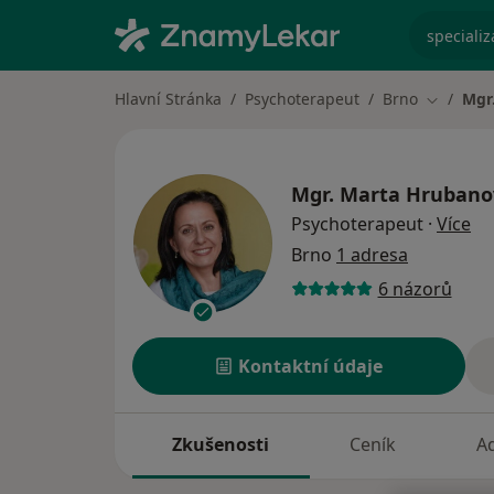
specializ
Hlavní Stránka
Psychoterapeut
Brno
Mgr
Změna m
Mgr. Marta Hrubanov
o s
Psychoterapeut
·
Více
Brno
1 adresa
6 názorů
Kontaktní údaje
Zkušenosti
Ceník
A