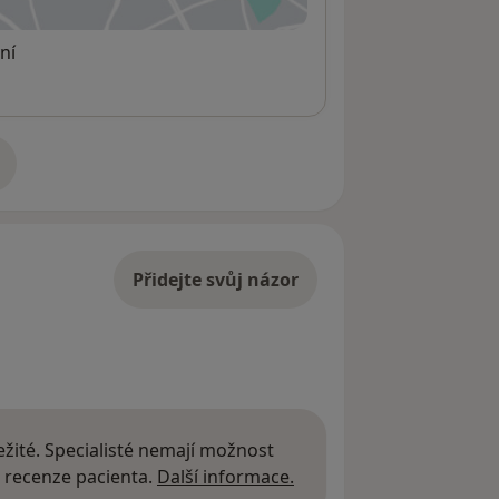
Profesní vzdělávání sociálních kurátorů 168 hodin Ostravská univerzita
ní
Inovativní metody práce s osobami závislými 24 hodin Úřad vlády ČR
s dětmi
Práce s rodinou v adlerovském duchu 16 hodin Mansio, Brno
Základy systemické práce s dětmi a dospívajícími 16 hodin Hermés, Praha
Prevence a pomoc osobám ohroženým sociálně- 25 hodin SP+D Kontakt, Havířov
adrese
Attachment v sociálně-právní ochraně dětí 16 hodin Amalthea, Chrudim
radiště
Přidejte svůj názor
žité. Specialisté nemají možnost
ologického poradenství, supervize a
Další informace o názor
 recenze pacienta.
Další informace.