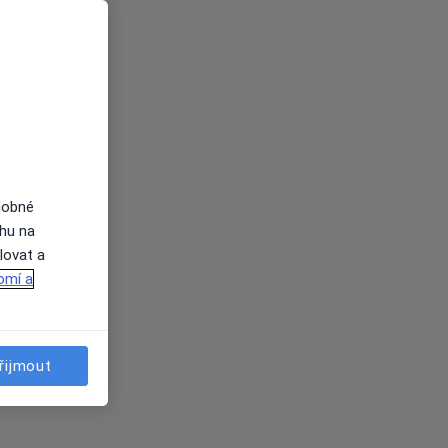
dobné
ahu na
lovat a
omí a
řijmout