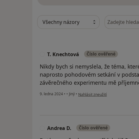
Baví mě...
Hledejte v ná
...moje práce, smích, tanec, jízda na kole, tur
otevřenost novým věcem.
T. Knechtová
Číslo ověřené
T
Nikdy bych si nemyslela, že téma, kte
naprosto pohodovém setkání v podsta
závěrečného experimentu mě příjemně
podle názoru uživatele T. Knechtov
9. ledna 2024
•
•
Jiný
•
Nahlásit zneužití
Andrea D.
Číslo ověřené
A