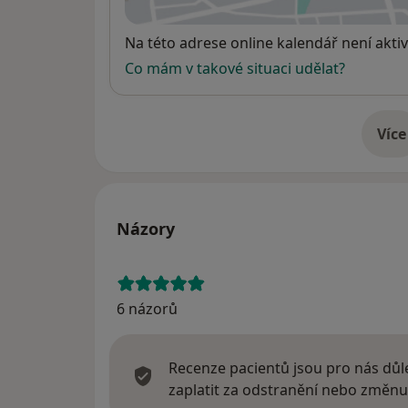
Kurzy
Dostupnost
Na této adrese online kalendář není aktiv
Co mám v takové situaci udělat?
Případové konference u ohrožených rodin 
Více
o 
patologickými jevy a drogovou závislostí
Arteterapie 20 hodin Marlin, Uherské H
... a mnoho dalších
Názory
Praxe
Intervenční centrum Brno
6 názorů
Doléčovací centrum Brno
Kuratela pro děti a mládež
Sociálně-právní ochrana dětí Brno
Recenze pacientů jsou pro nás důle
Vlastní konzultační činnost v oblasti psych
zaplatit za odstranění nebo změnu
mediace