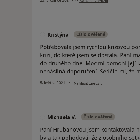
23. prosince 2021
•
•
•
Nahlásit zneužití
Kristýna
Číslo ověřené
K
Potřebovala jsem rychlou krizovou pom
krizi, do které jsem se dostala. Paní m
do druhého dne. Moc mi pomohl její la
nenásilná doporučení. Sedělo mi, že mi
podle názoru uživatele Kristýna
5. května 2021
•
•
•
Nahlásit zneužití
Michaela V.
Číslo ověřené
M
Paní Hrubanovou jsem kontaktovala na
byla tak pohodová, že z osobního setk