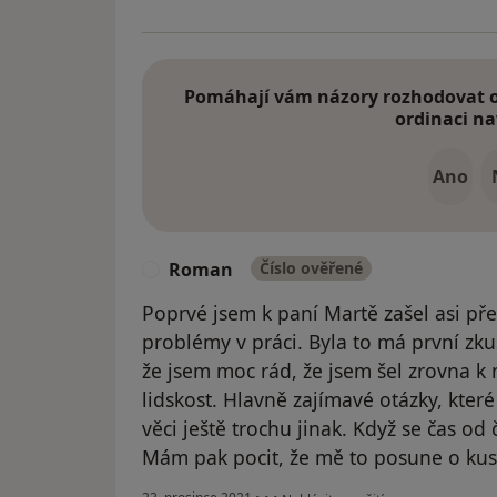
Pomáhají vám názory rozhodovat o 
ordinaci na
Ano
Roman
Číslo ověřené
R
Poprvé jsem k paní Martě zašel asi pře
problémy v práci. Byla to má první zk
že jsem moc rád, že jsem šel zrovna k ní
lidskost. Hlavně zajímavé otázky, kte
věci ještě trochu jinak. Když se čas od
Mám pak pocit, že mě to posune o ku
podle názoru uživatele Roman