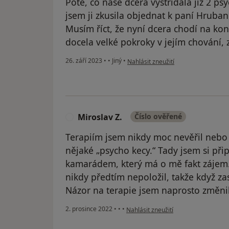
Poté, co naše dcera vystřídala již 2 p
jsem ji zkusila objednat k paní Hruba
Musím říct, že nyní dcera chodí na kon
docela velké pokroky v jejím chování,
podle názoru uživatele Andrea D.
26. září 2023
•
•
Jiný
•
Nahlásit zneužití
Miroslav Z.
Číslo ověřené
M
Terapiím jsem nikdy moc nevěřil nebo 
nějaké „psycho kecy.“ Tady jsem si př
kamarádem, který má o mě fakt zájem. 
nikdy předtím nepoložil, takže když za
Názor na terapie jsem naprosto změnil
podle názoru uživatele Miroslav Z.
2. prosince 2022
•
•
•
Nahlásit zneužití