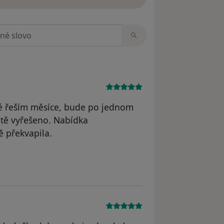
zorech
istika, les, hory, četba, zpěv, karty a
ré řeším měsíce, bude po jednom
tě vyřešeno. Nabídka
 překvapila.
á