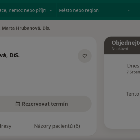
ace, nemoc nebo příjmení
Město nebo region
. Marta Hrubanová, Dis.
ěsta
Objednejt
Neaktivní
á, DiS.
pecializacích
Dnes
7 Srpen
Tento 
Rezervovat termín
dresy
Názory pacientů (6)