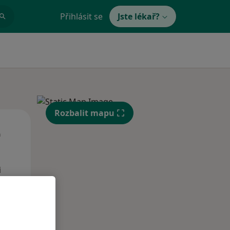
Přihlásit se
Jste lékař?
Rozbalit mapu
Čt
Pá
So
n
13 Srpen
14 Srpen
15 Srpen
i