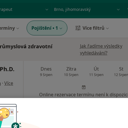
ace, nemoc nebo příjmení
Město nebo region
ermíny
Pojištění
•
1
Více filtrů
průmyslová zdravotní
Jak řadíme výsledky
vyhledávání?
Ph.D.
Dnes
Zítra
Út
St
9 Srpen
10 Srpen
11 Srpen
12 Srpe
·
Více
g
Online rezervace termínu není k dispozic
Rezervovat termín