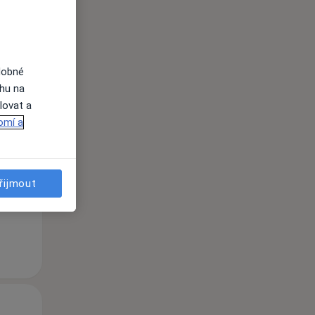
dobné
ahu na
Čt
Pá
So
lovat a
n
13 Srpen
14 Srpen
15 Srpen
omí a
i
řijmout
Čt
Pá
So