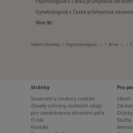
Psychologové s Česká průmyslová zdravotní
Gynekologové s Česká průmyslová zdravotn
Více (6)
Více v kategorii: Specialisté, kteří 
Hlavní Stránka
Psychoterapeut
Brno
Č
Změna města
Změna
Stránky
Pro pa
Soukromí a soubory cookies
Lékaři
Zásady ochrany osobních údajů
Zdravot
pro zaměstnance zdravotní péče
Otázky
O nás
Služby
Kontakt
Nemoc