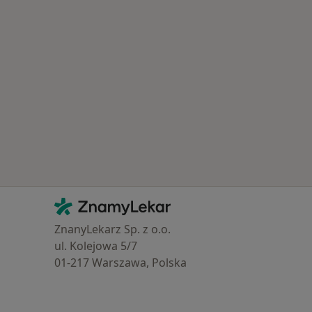
astěji léčené nemoci
Kontakt
ZnamyLekar - Hlavní stránka
ZnanyLekarz Sp. z o.o.
ul. Kolejowa 5/7
01-217 Warszawa, Polska