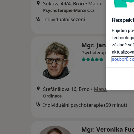
Sukova 49/4, Brno
•
Mapa
Psychoterapie-Marcek.cz
Individuální sezení
Respekt
Přijetím p
technologi
Mgr. Jan Kolář, Ph
základě vaš
aktualizova
Psychoterapeut, Terapeut
souborů co
1 názor
Štefánikova 16, Brno
•
Mapa
Ordinace
Individuální psychoterapie (50 minut)
Mgr. Veronika Fu