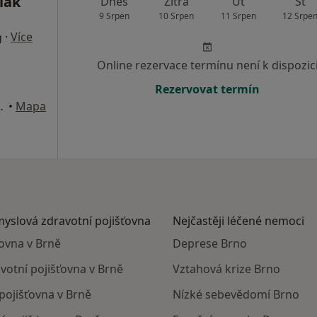
iak
Dnes
Zítra
Út
St
9 Srpen
10 Srpen
11 Srpen
12 Srpe
·
Více
g
Online rezervace termínu není k dispozic
Rezervovat termín
 Brno-Líšeň, Brno
•
Mapa
myslová zdravotní pojišťovna
Nejčastěji léčené nemoci
ťovna v Brně
Deprese Brno
votní pojišťovna v Brně
Vztahová krize Brno
pojišťovna v Brně
Nízké sebevědomí Brno