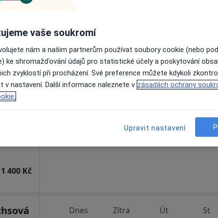
1 500 Kč
ujeme vaše soukromí
ovolujete nám a našim partnerům používat soubory cookie (nebo po
e) ke shromažďování údajů pro statistické účely a poskytování obs
.D.
Dnes
Zítra
Út
St
ich zvyklostí při procházení. Své preference můžete kdykoli zkontro
9 Srpen
10 Srpen
11 Srpen
12 Srpe
·
Více
t v nastavení. Další informace naleznete v
zásadách ochrany soukr
okie.
Online rezervace termínu není k dispozic
P
Upravit nastavení
Rezervovat termín
1 400 Kč
chsová
Dnes
Zítra
Út
St