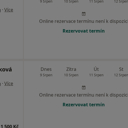
9 Srpen
10 Srpen
11 Srpen
12 Srpe
·
Více
g
Online rezervace termínu není k dispozic
Rezervovat termín
rková
Dnes
Zítra
Út
St
9 Srpen
10 Srpen
11 Srpen
12 Srpe
·
Více
g
Online rezervace termínu není k dispozic
Rezervovat termín
1 500 Kč