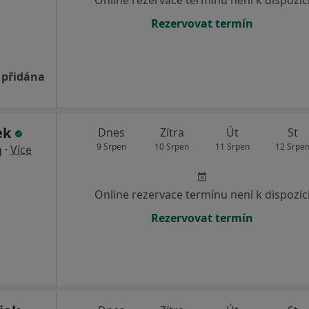
Online rezervace termínu není k dispozic
Rezervovat termín
 přidána
ek
Dnes
Zítra
Út
St
9 Srpen
10 Srpen
11 Srpen
12 Srpe
·
Více
g
Online rezervace termínu není k dispozic
Rezervovat termín