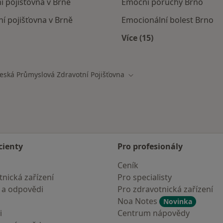
 pojišťovna v Brně
Emoční poruchy Brno
í pojišťovna v Brně
Emocionální bolest Brno
Více (15)
mají smlouvu s Česká průmyslová zdravotní pojišťovna
Více v kategorii: Nejč
eská Průmyslová Zdravotní Pojišťovna
 města
Změna města
cienty
Pro profesionály
Ceník
nická zařízení
Pro specialisty
 a odpovědi
Pro zdravotnická zařízení
Noa Notes
Novinka
i
Centrum nápovědy