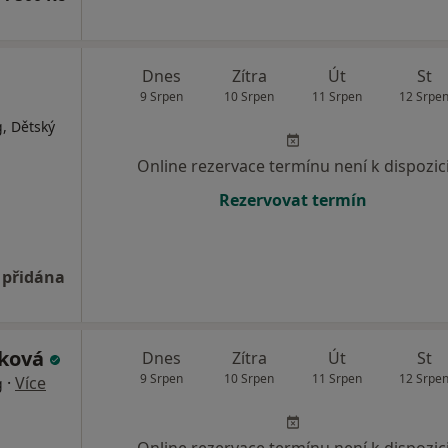
Dnes
Zítra
Út
St
9 Srpen
10 Srpen
11 Srpen
12 Srpe
, Dětský
Online rezervace termínu není k dispozic
Rezervovat termín
 přidána
áková
Dnes
Zítra
Út
St
9 Srpen
10 Srpen
11 Srpen
12 Srpe
·
Více
g