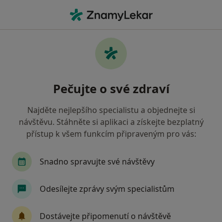
Hla
Praktický Lékař • Brno, jihomoravský
Filtry
• 1
Mapa
Doporučení praktičtí lékaři s Česká
Pečujte o své zdraví
průmyslová zdravotní pojišťovna Brno
Jak řadíme výsledky vyhledávání?
Najděte nejlepšího specialistu a objednejte si
návštěvu. Stáhněte si aplikaci a získejte bezplatný
přístup k všem funkcím připraveným pro vás:
Snadno spravujte své návštěvy
Odesílejte zprávy svým specialistům
MUDr. Josef Zemek
Dostávejte připomenutí o návštěvě
·
Více
Praktický lékař