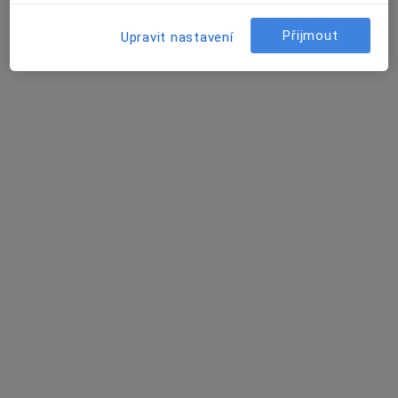
Halasovo náměstí 597/1, Brno
•
Mapa
Přijmout
Upravit nastavení
Poliklinika Lesná
Tento specialista nenabízí online rezervaci termínu na této adrese.
Rezervovat termín
MUDr. Sylva Táborská
Praktický lékař
11 názorů
Pekařská 3, Brno
•
Mapa