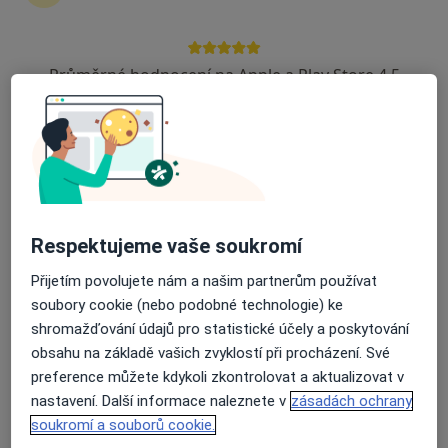
9 názorů
Nové sady 32, Brno
•
Mapa
Průměrné hodnocení na Apple a Play Store 4.5
Longelive s.r.o.
Tento specialista nenabízí online rezervaci termínu na této adrese.
Rezervovat termín
Respektujeme vaše soukromí
Přijetím povolujete nám a našim partnerům používat
soubory cookie (nebo podobné technologie) ke
shromažďování údajů pro statistické účely a poskytování
obsahu na základě vašich zvyklostí při procházení. Své
preference můžete kdykoli zkontrolovat a aktualizovat v
MUDr. Iveta Marková, Ph.D.
nastavení. Další informace naleznete v
zásadách ochrany
·
Více
Praktický lékař
soukromí a souborů cookie.
59 názorů