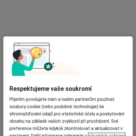
Hálkova 28, Brno
•
Mapa
Praktický lékař
Tento specialista nenabízí online rezervaci termínu na této adrese.
Rezervovat termín
Respektujeme vaše soukromí
Přijetím povolujete nám a našim partnerům používat
MUDr. Zlata Částková
soubory cookie (nebo podobné technologie) ke
Praktický lékař
shromažďování údajů pro statistické účely a poskytování
3 názory
obsahu na základě vašich zvyklostí při procházení. Své
preference můžete kdykoli zkontrolovat a aktualizovat v
Ponávka 6, Brno
•
Mapa
nastavení. Další informace naleznete v
zásadách ochrany