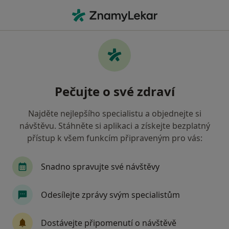
Hla
Praktický Lékař • Brno, jihomoravský
Filtry
• 1
Mapa
Doporučení praktičtí lékaři s
Pečujte o své zdraví
Zaměstnanecká pojišťovna Škoda Brno
Jak řadíme výsledky vyhledávání?
Najděte nejlepšího specialistu a objednejte si
návštěvu. Stáhněte si aplikaci a získejte bezplatný
přístup k všem funkcím připraveným pro vás:
Snadno spravujte své návštěvy
Odesílejte zprávy svým specialistům
MUDr. Petr Šrámek
Dostávejte připomenutí o návštěvě
Praktický lékař