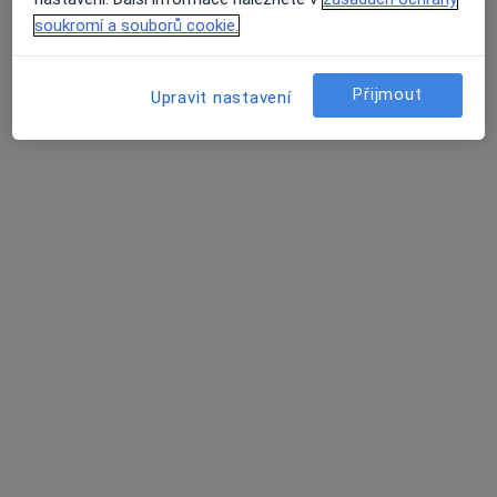
Úrazová nemocnice v Brně
soukromí a souborů cookie.
Tento specialista nenabízí online rezervaci termínu na této adrese.
Rezervovat termín
Přijmout
Upravit nastavení
Nemocnice Blansko
·
Praktický lékař, Chirurg, Dentální hygienistka, hygienista
Více
5 názorů
Sadová 1596/33, Blansko
•
Mapa
Nemocnice Blansko