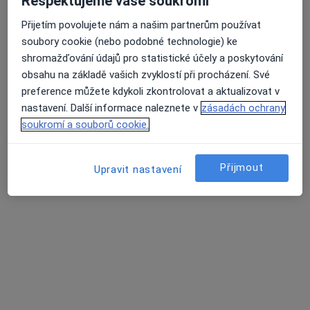
Respektujeme vaše soukromí
Vsetínská 20/527, Brno
•
Mapa
Přijetím povolujete nám a našim partnerům používat
Soukromá klinika LOGO s.r.o.
soubory cookie (nebo podobné technologie) ke
Tato klinika nemá specialisty s dostupnými termíny v online kalendáři
shromažďování údajů pro statistické účely a poskytování
obsahu na základě vašich zvyklostí při procházení. Své
Zobrazit profil
preference můžete kdykoli zkontrolovat a aktualizovat v
nastavení. Další informace naleznete v
zásadách ochrany
soukromí a souborů cookie.
Přijmout
Upravit nastavení
Mgr. Radka Florianová (Kovaříková)
Logoped
3 názory
Vsetínská 20/527, Brno
•
Mapa