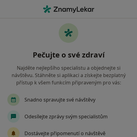
Hla
Logoped • Brno, jihomoravský
Filtry
• 1
Mapa
Doporučení logopedové s Zaměstnanecká
Pečujte o své zdraví
pojišťovna Škoda Brno
Jak řadíme výsledky vyhledávání?
Najděte nejlepšího specialistu a objednejte si
návštěvu. Stáhněte si aplikaci a získejte bezplatný
přístup k všem funkcím připraveným pro vás:
Snadno spravujte své návštěvy
Odesílejte zprávy svým specialistům
Mgr. Martina Blahutová
Dostávejte připomenutí o návštěvě
Logoped