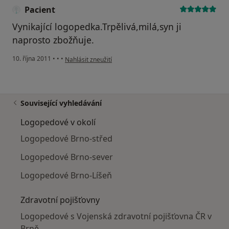
Pacient
Vynikající logopedka.Trpělivá,milá,syn ji
naprosto zbožňuje.
podle názoru uživatele Pacient
10. října 2011
•
•
•
Nahlásit zneužití
Související vyhledávání
Logopedové v okolí
Logopedové Brno-střed
Logopedové Brno-sever
Logopedové Brno-Líšeň
Zdravotní pojišťovny
Logopedové s Vojenská zdravotní pojišťovna ČR v
Brně