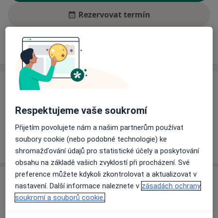
Rezervovat termín
Ceník
Adresy
Názory pacientů (1)
Ceník
Informace o službách a cenách nejsou k dispozici
Respektujeme vaše soukromí
Tento specialista ještě nepřidával žádné informace o
Přijetím povolujete nám a našim partnerům používat
svých službách.
soubory cookie (nebo podobné technologie) ke
shromažďování údajů pro statistické účely a poskytování
obsahu na základě vašich zvyklostí při procházení. Své
preference můžete kdykoli zkontrolovat a aktualizovat v
Adresa
nastavení. Další informace naleznete v
zásadách ochrany
soukromí a souborů cookie.
Soukromá klinika
Brno,
Brno
639 00