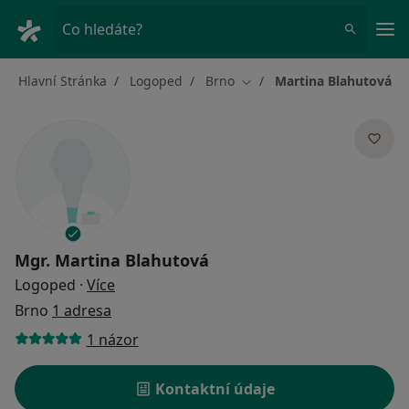
Hla
Co hledáte?
Hlavní Stránka
Logoped
Brno
Martina Blahutová
Změna města
Mgr.
Martina Blahutová
o specializacích
Logoped
·
Více
Brno
1 adresa
1 názor
Kontaktní údaje