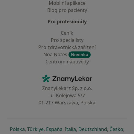
Mobilní aplikace
Blog pro pacienty
Pro profesionály
Ceník
Pro specialisty
Pro zdravotnická zařízení
Noa Notes
Novinka
Centrum nápovědy
Kontakt
ZnamyLekar - Hlavní stránka
ZnanyLekarz Sp. z o.o.
ul. Kolejowa 5/7
01-217 Warszawa, Polska
se otevře v nové záložce
se otevře v nové záložce
se otevře v nové záložce
se otevře v nové záložce
se otevře v 
se o
Polska
,
Türkiye
,
España
,
Italia
,
Deutschland
,
Česko
,