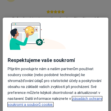
Mgr. Hana Slaná
Logoped
Průměrné hodnocení na Apple a Play Store 4.5
Poděbradova 413, Modřice
•
Mapa
Klinická logopedie
Tento specialista nenabízí online rezervaci termínu na této adrese.
Rezervovat termín
Respektujeme vaše soukromí
Přijetím povolujete nám a našim partnerům používat
soubory cookie (nebo podobné technologie) ke
shromažďování údajů pro statistické účely a poskytování
obsahu na základě vašich zvyklostí při procházení. Své
preference můžete kdykoli zkontrolovat a aktualizovat v
nastavení. Další informace naleznete v
zásadách ochrany
Soukromá klinika LOGO s.r.o.
soukromí a souborů cookie.
·
Více
Logoped, Internista, Neurolog