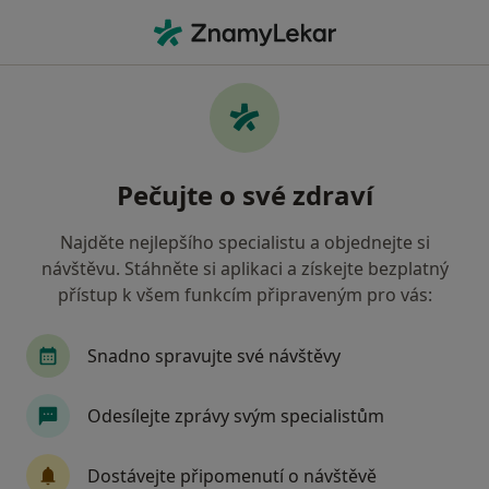
Hla
Logoped • Židlochovice, jihomoravský
Filtry
Mapa
Logoped Židlochovice
Pečujte o své zdraví
Jak řadíme výsledky vyhledávání?
Najděte nejlepšího specialistu a objednejte si
návštěvu. Stáhněte si aplikaci a získejte bezplatný
Jakou pojišťovnu máte?
přístup k všem funkcím připraveným pro vás:
Snadno spravujte své návštěvy
Odesílejte zprávy svým specialistům
Dostávejte připomenutí o návštěvě