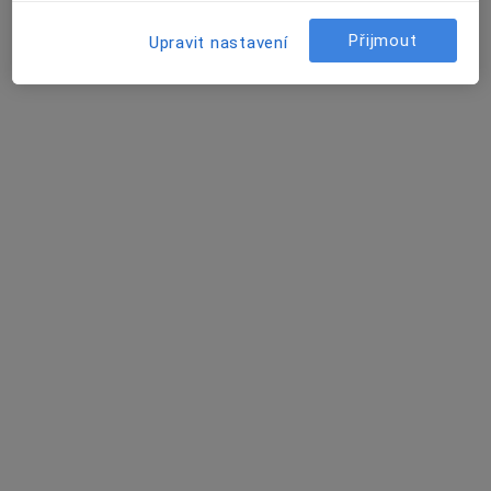
9 názorů
Přijmout
Upravit nastavení
Náměstí Míru 149, Židlochovice
•
Mapa
Soukromá klinika LOGO s.r.o.
Tato klinika nemá specialisty s dostupnými termíny v online kalendáři
Zobrazit profil
Mgr. Halka Petláková
Logoped
3 názory