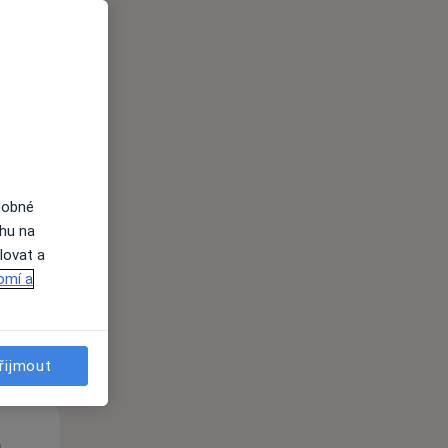
Út
St
Čt
n
11 Srpen
12 Srpen
13 Srpen
dobné
ahu na
lovat a
i
omí a
řijmout
Út
St
Čt
n
11 Srpen
12 Srpen
13 Srpen