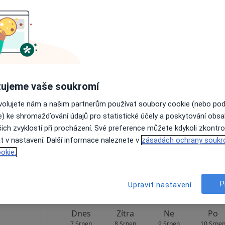
Rezervovat termín
rová
Dnes
Zítra
Ne
Po
ujeme vaše soukromí
7 Srpen
8 Srpen
9 Srpen
10 Srpe
ovolujete nám a našim partnerům používat soubory cookie (nebo po
e) ke shromažďování údajů pro statistické účely a poskytování obs
ich zvyklostí při procházení. Své preference můžete kdykoli zkontro
Online rezervace termínu není k dispozic
t v nastavení. Další informace naleznete v
zásadách ochrany soukr
Rezervovat termín
okie.
P
Upravit nastavení
Dnes
Zítra
Ne
Po
7 Srpen
8 Srpen
9 Srpen
10 Srpe