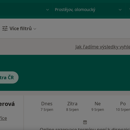
ace, nemoc nebo příjmení
Město nebo region
Více filtrů
Jak řadíme výsledky vyhl
tra ČR
erová
Dnes
Zítra
Ne
Po
7 Srpen
8 Srpen
9 Srpen
10 Srpe
Více
Online rezervace termínu není k dispozic