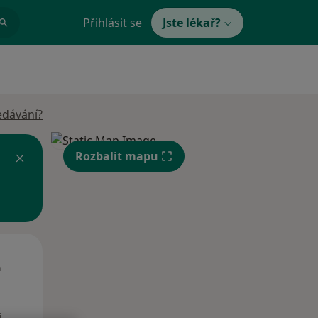
Přihlásit se
Jste lékař?
edávání?
Rozbalit mapu
Út
St
Čt
n
11 Srpen
12 Srpen
13 Srpen
i