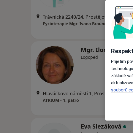
Trávnická 2240/24, Prostějov
•
Mapa
Fyzioterapie Mgr. Ivana Braunerová
Mgr. Ilona Ganza
Respekt
Logoped
Přijetím p
technologi
základě vaš
aktualizova
souborů co
Hlaváčkovo náměstí 1, Prostějov
•
Mapa
ATRIUM - 1. patro
Eva Slezáková