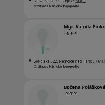
Na Okraji 4, Prostějov
•
Mapa
Ordinace klinické logopedie
Mgr. Kamila Fink
Logoped
Sokolská 522, Němčice nad Hanou
•
Ma
Ordinace klinické logopedie
Božena Poláškov
Logoped