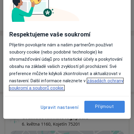
Rezervovat termín
Ceník
Adresy
Názory pacientů
Respektujeme vaše soukromí
Přijetím povolujete nám a našim partnerům používat
Ceník
soubory cookie (nebo podobné technologie) ke
Informace o službách a cenách nejsou k dispozici
shromažďování údajů pro statistické účely a poskytování
Tento specialista ještě nepřidával žádné informace o
obsahu na základě vašich zvyklostí při procházení. Své
svých službách.
preference můžete kdykoli zkontrolovat a aktualizovat v
nastavení. Další informace naleznete v
zásadách ochrany
soukromí a souborů cookie.
Adresa
Přijmout
Upravit nastavení
Ordinace klinické logopedie
6. května 1160,
Kojetín
75201