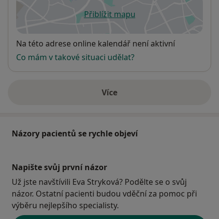
Přiblížit mapu
se otevře v nové záložce
Dostupnost
Na této adrese online kalendář není aktivní
Co mám v takové situaci udělat?
Více
o adrese
Názory pacientů se rychle objeví
Napište svůj první názor
Už jste navštívili Eva Stryková? Podělte se o svůj
názor. Ostatní pacienti budou vděční za pomoc při
výběru nejlepšího specialisty.