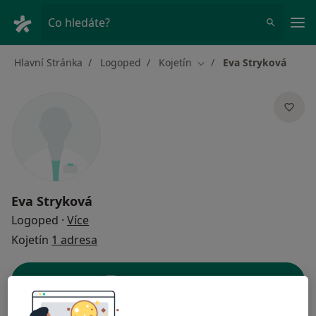
Hla
Co hledáte?
Hlavní Stránka
Logoped
Kojetín
Eva Stryková
Změna města
Eva Stryková
o specializacích
Logoped
·
Více
Kojetín
1 adresa
Kontaktní údaje