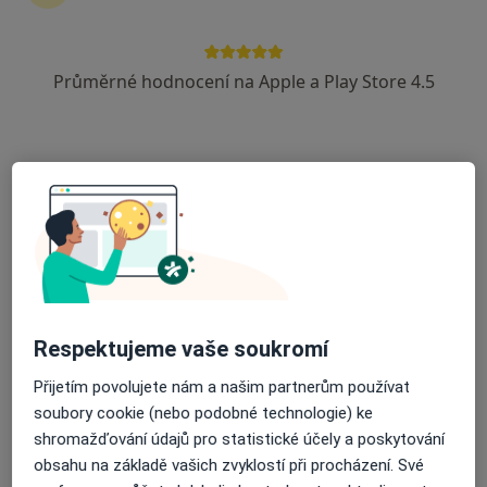
Hlaváčkovo náměstí 1, Prostějov
•
Mapa
ATRIUM - 1. patro
Průměrné hodnocení na Apple a Play Store 4.5
Tento specialista nenabízí online rezervaci termínu na této adrese.
Rezervovat termín
Respektujeme vaše soukromí
Mgr. Kamila Finkesová
Přijetím povolujete nám a našim partnerům používat
soubory cookie (nebo podobné technologie) ke
Logoped
shromažďování údajů pro statistické účely a poskytování
Na Okraji 4, Prostějov
•
Mapa
obsahu na základě vašich zvyklostí při procházení. Své
Ordinace klinické logopedie