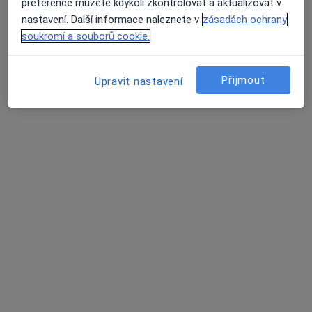
preference můžete kdykoli zkontrolovat a aktualizovat v
Tento specialista nenabízí online rezervaci termínu na této adrese.
nastavení. Další informace naleznete v
zásadách ochrany
soukromí a souborů cookie.
Rezervovat termín
Přijmout
Upravit nastavení
Mgr. Kamila Finkesová
Logoped
Sokolská 522, Němčice nad Hanou
•
Mapa
Ordinace klinické logopedie
Tento specialista nenabízí online rezervaci termínu na této adrese.