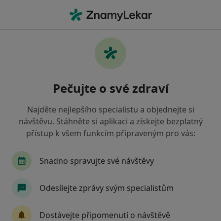
Hla
Logoped • Prostějov, olomoucký
Filtry
• 1
Mapa
Doporučení logopedové s Zdravotní
Pečujte o své zdraví
pojišťovna ministerstva vnitra ČR Prostějov
Jak řadíme výsledky vyhledávání?
Najděte nejlepšího specialistu a objednejte si
návštěvu. Stáhněte si aplikaci a získejte bezplatný
přístup k všem funkcím připraveným pro vás:
Snadno spravujte své návštěvy
Odesílejte zprávy svým specialistům
Mgr. Ilona Ganzarová
Dostávejte připomenutí o návštěvě
Logoped