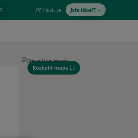
Přihlásit se
Jste lékař?
Rozbalit mapu
Út
St
Čt
n
11 Srpen
12 Srpen
13 Srpen
i