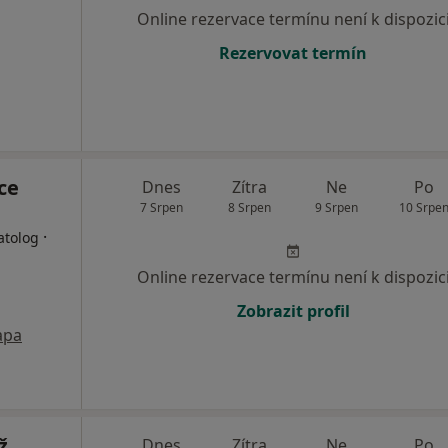
Online rezervace termínu není k dispozic
Rezervovat termín
ce
Dnes
Zítra
Ne
Po
7 Srpen
8 Srpen
9 Srpen
10 Srpe
·
atolog
Online rezervace termínu není k dispozic
Zobrazit profil
apa
ž
Dnes
Zítra
Ne
Po