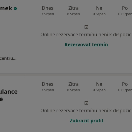
ýmek
Dnes
Zítra
Ne
Po
7 Srpen
8 Srpen
9 Srpen
10 Srpe
Online rezervace termínu není k dispozic
Rezervovat termín
MEDAPO.cz, s.r.o - ortopedická ambulance (Centrum lékařské péče, 1.NP)
Dnes
Zítra
Ne
Po
ulance
7 Srpen
8 Srpen
9 Srpen
10 Srpe
é
Online rezervace termínu není k dispozic
Zobrazit profil