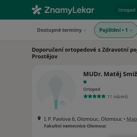
specializ
Dostupné termíny
Pojištění
•
1
Doporučení ortopedové s Zdravotní poj
Prostějov
MUDr. Matěj Smi
Ortoped
11 názorů
I. P. Pavlova 6, Olomouc, Olomouc
•
Map
Fakultní nemocnice Olomouc