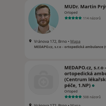
MUDr. Martin Pr
Ortoped
114 názorů
Vránova 172, Brno
•
Mapa
MEDAPO.cz, s.r.o -
ortopedická amb
(Centrum lékařsk
péče, 1.NP)
Ortoped
508 názorů
Vránova 172, Brno
•
Mapa