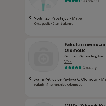
43 názorů
Vodní 25, Prostějov
•
Mapa
Ortopedická ambulance
Fakultní nemocni
Olomouc
Ortoped, Gynekolog, Hem
Více
3 názory
Ivana Petroviče Pavlova 6, Olomouc
•
M
Fakultní nemocnice Olomouc
MUDr. Zdeněk Kří