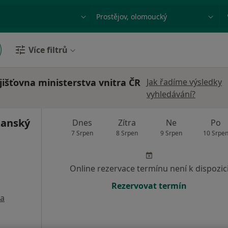
ace, nemoc nebo příjmení
Město nebo region
Více filtrů
išťovna ministerstva vnitra ČR
Jak řadíme výsledky
vyhledávání?
žanský
Dnes
Zítra
Ne
Po
7 Srpen
8 Srpen
9 Srpen
10 Srpe
Online rezervace termínu není k dispozic
Rezervovat termín
a