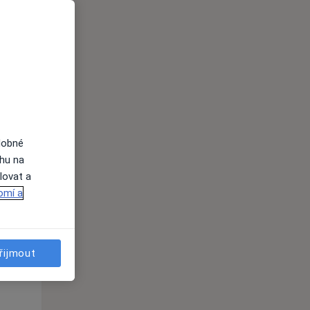
Út
St
Čt
n
11 Srpen
12 Srpen
13 Srpen
i
dobné
ahu na
lovat a
omí a
Út
St
Čt
n
11 Srpen
12 Srpen
13 Srpen
řijmout
i