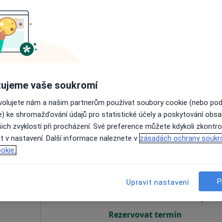
ferek
Dnes
Zítra
Ne
Po
7 Srpen
8 Srpen
9 Srpen
10 Srpe
Online rezervace termínu není k dispozic
ujeme vaše soukromí
Rezervovat termín
ovolujete nám a našim partnerům používat soubory cookie (nebo po
e) ke shromažďování údajů pro statistické účely a poskytování obs
ich zvyklostí při procházení. Své preference můžete kdykoli zkontro
t v nastavení. Další informace naleznete v
zásadách ochrany soukr
okie.
eml
Dnes
Zítra
Ne
Po
7 Srpen
8 Srpen
9 Srpen
10 Srpe
P
Upravit nastavení
Online rezervace termínu není k dispozic
Rezervovat termín