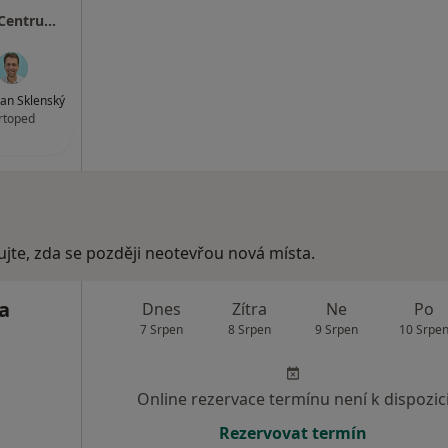
MEDAPO.cz, s.r.o - ortopedická ambulance (Centrum lékařské péče, 1.NP)
an Sklenský
rtoped
ujte, zda se později neotevřou nová místa.
a
Dnes
Zítra
Ne
Po
7 Srpen
8 Srpen
9 Srpen
10 Srpe
Online rezervace termínu není k dispozic
Rezervovat termín