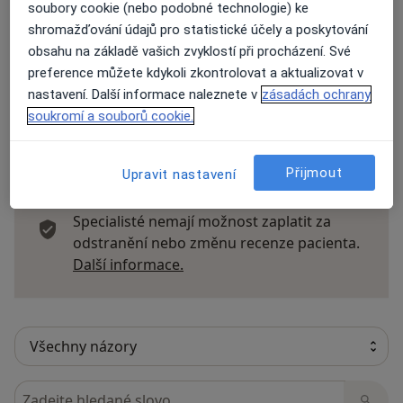
soubory cookie (nebo podobné technologie) ke
Názory
shromažďování údajů pro statistické účely a poskytování
obsahu na základě vašich zvyklostí při procházení. Své
Přidejte svůj názor
preference můžete kdykoli zkontrolovat a aktualizovat v
nastavení. Další informace naleznete v
zásadách ochrany
soukromí a souborů cookie.
43 názorů
Přijmout
Upravit nastavení
Recenze pacientů jsou pro nás důležité.
Specialisté nemají možnost zaplatit za
odstranění nebo změnu recenze pacienta.
Další informace o názorech
Další informace.
Hledejte v názorech