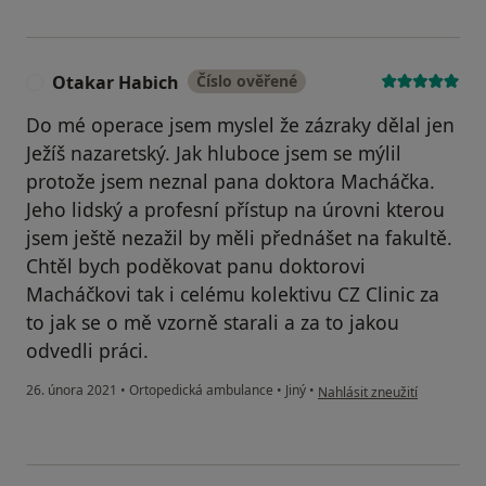
Otakar Habich
Číslo ověřené
O
Do mé operace jsem myslel že zázraky dělal jen
Ježíš nazaretský. Jak hluboce jsem se mýlil
protože jsem neznal pana doktora Macháčka.
Jeho lidský a profesní přístup na úrovni kterou
jsem ještě nezažil by měli přednášet na fakultě.
Chtěl bych poděkovat panu doktorovi
Macháčkovi tak i celému kolektivu CZ Clinic za
to jak se o mě vzorně starali a za to jakou
odvedli práci.
podle názoru uživatele Ota
26. února 2021
•
Ortopedická ambulance
•
Jiný
•
Nahlásit zneužití