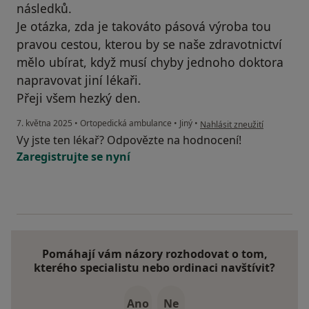
následků.
Je otázka, zda je takováto pásová výroba tou
pravou cestou, kterou by se naše zdravotnictví
mělo ubírat, když musí chyby jednoho doktora
napravovat jiní lékaři.
Přeji všem hezký den.
podle názoru uživatele Pave
7. května 2025
•
Ortopedická ambulance
•
Jiný
•
Nahlásit zneužití
Vy jste ten lékař? Odpovězte na hodnocení!
Zaregistrujte se nyní
Pomáhají vám názory rozhodovat o tom,
kterého specialistu nebo ordinaci navštívit?
Ano
Ne