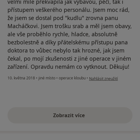
velmi mile překvapila jak výbavou, péčí, tak i
přístupem veškerého personálu. Jsem moc rád,
že jsem se dostal pod "kudlu" zrovna panu
Macháčkovi. Jsem trošku srab a měl jsem obavy,
ale vše proběhlo rychle, hladce, absolutně
bezbolestně a díky přátelskému přístupu pana
doktora to vůbec nebylo tak hrozné, jak jsem
čekal, po mojí zkušenosti z jiné operace v jiném
zařízení. Opravdu nemám co vytknout. Děkuju!
podle názoru uživatele Váš ú
10. května 2018
•
jiné místo
•
operace kloubu
•
Nahlásit zneužití
Zobrazit více
výše uvedené názory