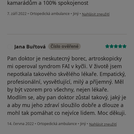
kamarádům a 100% spokojenost
podle názoru uživatele Pavel G
7. září 2022
•
Ortopedická ambulance
•
Jiný
•
Nahlásit zneužití
Jana Buřtová
Číslo ověřené
J
Pan doktor je neskutecný borec, artroskopicky
mi operoval syndrom FAI v kyčli. V životě jsem
nepotkala takového skvělého lékaře. Empatický,
profesionální, vysvětlující, milý a příjemný. Měl
by být vzorem pro všechny, nejen lékaře.
Modlím se, aby pan doktor zůstal takový, jaký je
a aby mu jeho zdraví sloužilo dobře a dlouze a
mohl tak pomáhat co nejvíce lidem. Moc děkuji.
podle názoru uživatele Jan
14. června 2022
•
Ortopedická ambulance
•
Jiný
•
Nahlásit zneužití