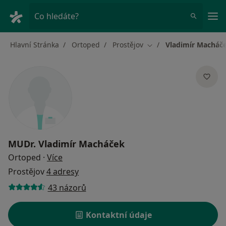
Hla
Co hledáte?
Hlavní Stránka
Ortoped
Prostějov
Vladimír Macháč
Změna města
MUDr.
Vladimír Macháček
o specializacích
Ortoped
·
Více
Prostějov
4 adresy
43 názorů
Kontaktní údaje