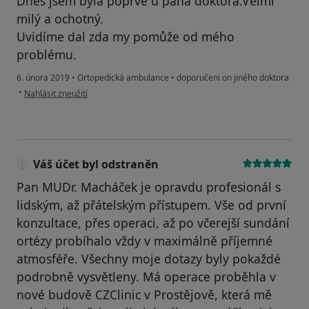
Dnes jsem byla poprvé u pana doktora.Velmi
milý a ochotný.
Uvidíme dal zda my pomůže od mého
problému.
6. února 2019
•
Ortopedická ambulance
•
doporučeni on jiného doktora
podle názoru uživatele Leňa Kocianova
•
Nahlásit zneužití
Váš účet byl odstraněn
Pan MUDr. Macháček je opravdu profesionál s
lidským, až přátelským přístupem. Vše od první
konzultace, přes operaci, až po včerejší sundání
ortézy probíhalo vždy v maximálně příjemné
atmosféře. Všechny moje dotazy byly pokaždé
podrobně vysvětleny. Má operace proběhla v
nové budově CZClinic v Prostějově, která mě