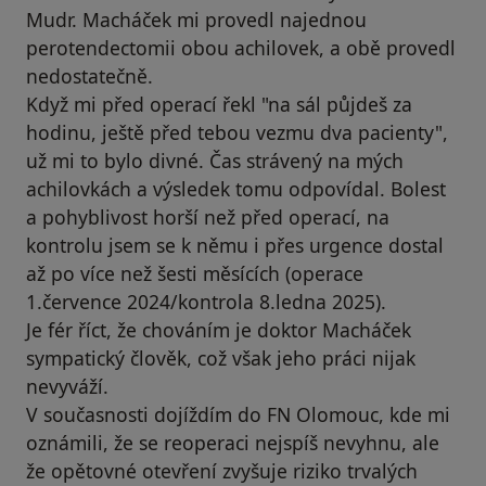
Mudr. Macháček mi provedl najednou
perotendectomii obou achilovek, a obě provedl
nedostatečně.
Když mi před operací řekl "na sál půjdeš za
hodinu, ještě před tebou vezmu dva pacienty",
už mi to bylo divné. Čas strávený na mých
achilovkách a výsledek tomu odpovídal. Bolest
a pohyblivost horší než před operací, na
kontrolu jsem se k němu i přes urgence dostal
až po více než šesti měsících (operace
1.července 2024/kontrola 8.ledna 2025).
Je fér říct, že chováním je doktor Macháček
sympatický člověk, což však jeho práci nijak
nevyváží.
V současnosti dojíždím do FN Olomouc, kde mi
oznámili, že se reoperaci nejspíš nevyhnu, ale
že opětovné otevření zvyšuje riziko trvalých