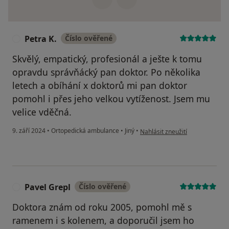
Petra K.
Číslo ověřené
P
Skvělý, empatický, profesionál a ješte k tomu
opravdu správňácký pan doktor. Po několika
letech a obíhání x doktorů mi pan doktor
pomohl i přes jeho velkou vytíženost. Jsem mu
velice vděčná.
podle názoru uživatele Petra K.
9. září 2024
•
Ortopedická ambulance
•
Jiný
•
Nahlásit zneužití
Pavel Grepl
Číslo ověřené
P
Doktora znám od roku 2005, pomohl mě s
ramenem i s kolenem, a doporučil jsem ho