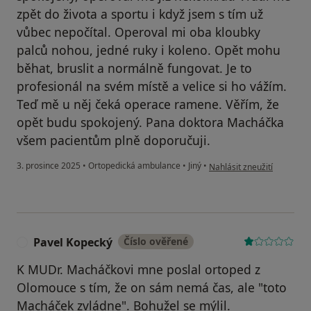
zpět do života a sportu i když jsem s tím už
vůbec nepočítal. Operoval mi oba kloubky
palců nohou, jedné ruky i koleno. Opět mohu
běhat, bruslit a normálně fungovat. Je to
profesionál na svém místě a velice si ho vážím.
Teď mě u něj čeká operace ramene. Věřím, že
opět budu spokojený. Pana doktora Macháčka
všem pacientům plně doporučuji.
podle názoru uživatele Mo
3. prosince 2025
•
Ortopedická ambulance
•
Jiný
•
Nahlásit zneužití
Pavel Kopecký
Číslo ověřené
P
K MUDr. Macháčkovi mne poslal ortoped z
Olomouce s tím, že on sám nemá čas, ale "toto
Macháček zvládne". Bohužel se mýlil.