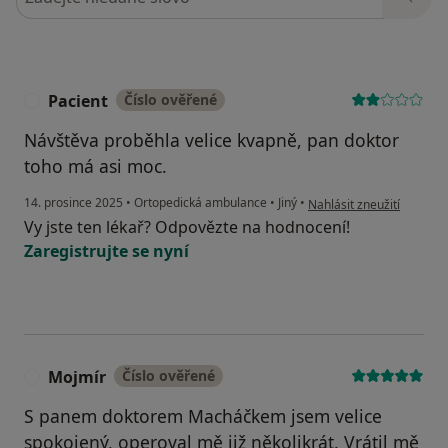
Pacient
Číslo ověřené
P
Návštěva proběhla velice kvapně, pan doktor
toho má asi moc.
podle názoru uživatele P
14. prosince 2025
•
Ortopedická ambulance
•
Jiný
•
Nahlásit zneužití
Vy jste ten lékař? Odpovězte na hodnocení!
Zaregistrujte se nyní
Mojmír
Číslo ověřené
M
S panem doktorem Macháčkem jsem velice
spokojený, operoval mě již několikrát. Vrátil mě