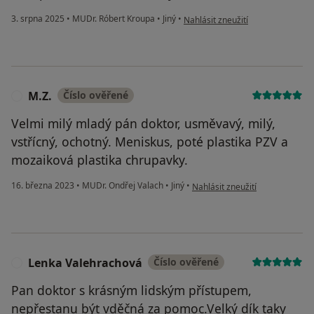
podle názoru uživatele Růžičková 
3. srpna 2025
•
MUDr. Róbert Kroupa
•
Jiný
•
Nahlásit zneužití
M.Z.
Číslo ověřené
M
Velmi milý mladý pán doktor, usměvavý, milý,
vstřícný, ochotný. Meniskus, poté plastika PZV a
mozaiková plastika chrupavky.
podle názoru uživatele M.Z.
16. března 2023
•
MUDr. Ondřej Valach
•
Jiný
•
Nahlásit zneužití
Lenka Valehrachová
Číslo ověřené
L
Pan doktor s krásným lidským přístupem,
nepřestanu být vděčná za pomoc.Velký dík taky