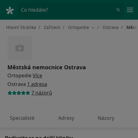
Hla
Co hledáte?
Hlavní Stránka
Zařízení
Ortopedie
Ostrava
Měst
Změna města
Městská nemocnice Ostrava
Ortopedie
Více
Ostrava
1 adresa
7 názorů
Specialisté
Adresy
Názory
Podívejte se na další kliniky