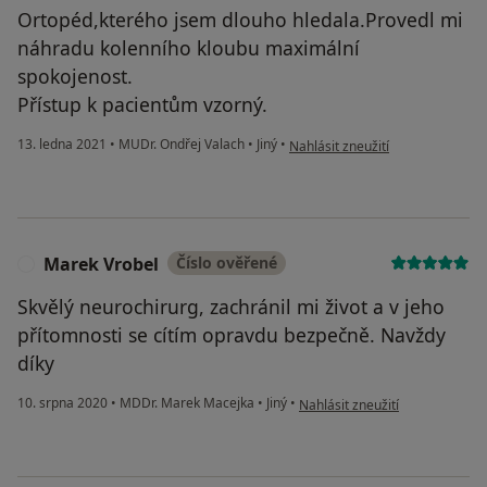
Ortopéd,kterého jsem dlouho hledala.Provedl mi
náhradu kolenního kloubu maximální
spokojenost.
Přístup k pacientům vzorný.
podle názoru uživatele S.I.
13. ledna 2021
•
MUDr. Ondřej Valach
•
Jiný
•
Nahlásit zneužití
Marek Vrobel
Číslo ověřené
M
Skvělý neurochirurg, zachránil mi život a v jeho
přítomnosti se cítím opravdu bezpečně. Navždy
díky
podle názoru uživatele Marek 
10. srpna 2020
•
MDDr. Marek Macejka
•
Jiný
•
Nahlásit zneužití