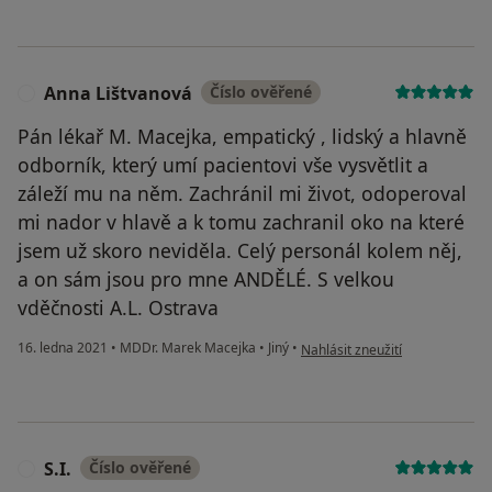
Anna Lištvanová
Číslo ověřené
A
Pán lékař M. Macejka, empatický , lidský a hlavně
odborník, který umí pacientovi vše vysvětlit a
záleží mu na něm. Zachránil mi život, odoperoval
mi nador v hlavě a k tomu zachranil oko na které
jsem už skoro neviděla. Celý personál kolem něj,
a on sám jsou pro mne ANDĚLÉ. S velkou
vděčnosti A.L. Ostrava
podle názoru uživatele Anna Li
16. ledna 2021
•
MDDr. Marek Macejka
•
Jiný
•
Nahlásit zneužití
S.I.
Číslo ověřené
S