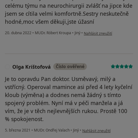
celému týmu na neurochirurgii zvlášť na jipce kde
jsem se cítila velmi komfortně.Sestry neskutečně
hodné,moc všem děkuji,jste úžasní
podle názoru uživatele Lenka V
20. dubna 2022
•
MUDr. Róbert Kroupa
•
Jiný
•
Nahlásit zneužití
Olga Krištofová
Číslo ověřené
O
Je to opravdu Pan doktor. Usměvavý, milý a
vstřícný. Operoval mamince asi před 4 lety kyčelní
kloub (výměna) a dodnes nemá žádný s tímto
spojený problém. Nyní má v péči manžela a já
vím, že je v těch nejlevnějších rukou. Prostě 100
% spokojenost.
podle názoru uživatele Olga Kriš
5. března 2021
•
MUDr. Ondřej Valach
•
Jiný
•
Nahlásit zneužití