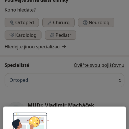
Koho hledáte?
Ortoped
Chirurg
Neurolog
Kardiolog
Pediatr
Hledejte jinou specializaci
Specialisté
Ověřte svou pojišťovnu
Ortoped
MUDr. Vladimír Macháček
Ortoped
43 názorů