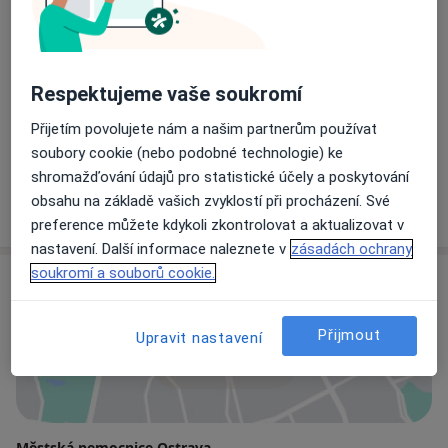
MUDr. Ondřej Valach
Ortoped
4 názory
Respektujeme vaše soukromí
Přijetím povolujete nám a našim partnerům používat
MUDr. Petr Houček
soubory cookie (nebo podobné technologie) ke
Ortoped
shromažďování údajů pro statistické účely a poskytování
1 názor
obsahu na základě vašich zvyklostí při procházení. Své
preference můžete kdykoli zkontrolovat a aktualizovat v
nastavení. Další informace naleznete v
zásadách ochrany
soukromí a souborů cookie.
Adresa
Přijmout
Upravit nastavení
Přiblížit mapu
Městská nemocnice Ostrava