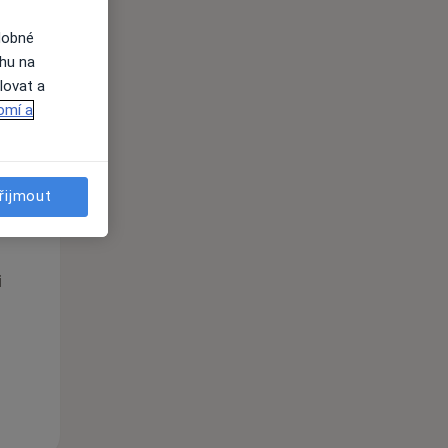
dobné
ahu na
lovat a
omí a
Po
Út
St
řijmout
10 Srpen
11 Srpen
12 Srpen
i