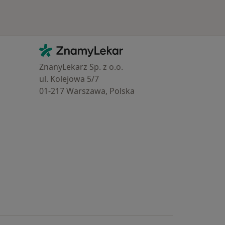
Kontakt
ZnamyLekar - Hlavní stránka
ZnanyLekarz Sp. z o.o.
ul. Kolejowa 5/7
01-217 Warszawa, Polska