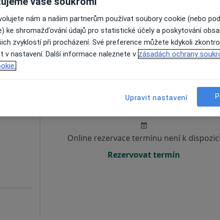
ujeme vaše soukromí
Rezervovat termín
ovolujete nám a našim partnerům používat soubory cookie (nebo po
e) ke shromažďování údajů pro statistické účely a poskytování obs
ich zvyklostí při procházení. Své preference můžete kdykoli zkontro
od 600 kč
t v nastavení. Další informace naleznete v
zásadách ochrany soukr
okie.
Dnes
Zítra
So
Ne
P
Upravit nastavení
6 Srpen
7 Srpen
8 Srpen
9 Srpen
Online rezervace termínu není k dispozic
Rezervovat termín