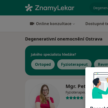
specializ
Online konzultace
Dostupné t
Degenerativní onemocnění Ostrava
Jakého specialistu hledáte?
Ortoped
Fyzioterapeut
Revm
Mgr. Petra Solar
·
Více
Fyzioterapeut
10 názorů