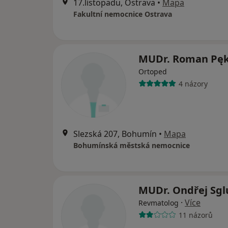
17.listopadu, Ostrava
•
Mapa
Fakultní nemocnice Ostrava
MUDr. Roman Pę
Ortoped
4 názory
Slezská 207, Bohumín
•
Mapa
Bohumínská městská nemocnice
MUDr. Ondřej Sg
·
Více
Revmatolog
11 názorů