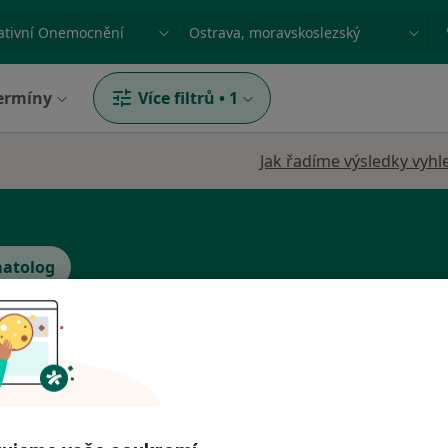
ace, nemoc nebo příjmení
Město nebo region
ermíny
Více filtrů
•
1
Jak řadíme výsledky vyhl
atolog
ská
Dnes
Zítra
So
Ne
6 Srpen
7 Srpen
8 Srpen
9 Srpen
Online rezervace termínu není k dispozic