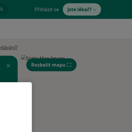
Přihlásit se
Jste lékař?
edávání?
Rozbalit mapu
Po
Út
St
10 Srpen
11 Srpen
12 Srpen
i