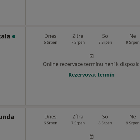
kala
Dnes
Zítra
So
Ne
6 Srpen
7 Srpen
8 Srpen
9 Srpen
Online rezervace termínu není k dispozic
Rezervovat termín
lunda
Dnes
Zítra
So
Ne
6 Srpen
7 Srpen
8 Srpen
9 Srpen