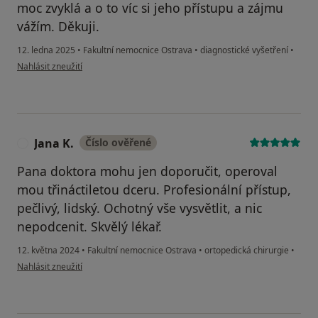
moc zvyklá a o to víc si jeho přístupu a zájmu
vážím. Děkuji.
12. ledna 2025
•
Fakultní nemocnice Ostrava
•
diagnostické vyšetření
•
podle názoru uživatele Dagmar Z.
Nahlásit zneužití
Jana K.
Číslo ověřené
J
Pana doktora mohu jen doporučit, operoval
mou třináctiletou dceru. Profesionální přístup,
pečlivý, lidský. Ochotný vše vysvětlit, a nic
nepodcenit. Skvělý lékař.
12. května 2024
•
Fakultní nemocnice Ostrava
•
ortopedická chirurgie
•
podle názoru uživatele Jana K.
Nahlásit zneužití