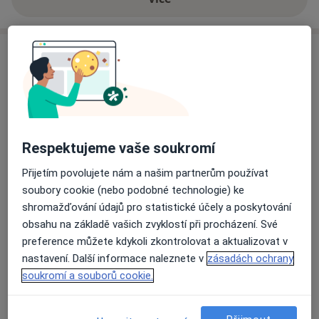
o zkušenostech
Služby a ceník služeb
Artroskopie
Detaily
Artroskopie ramene
Respektujeme vaše soukromí
Detaily
Přijetím povolujete nám a našim partnerům používat
soubory cookie (nebo podobné technologie) ke
Bakteriologické vyšetření
shromažďování údajů pro statistické účely a poskytování
Detaily
obsahu na základě vašich zvyklostí při procházení. Své
preference můžete kdykoli zkontrolovat a aktualizovat v
Diagnostické vyšetření
nastavení. Další informace naleznete v
zásadách ochrany
Detaily
soukromí a souborů cookie.
Kyselina hyaluronová