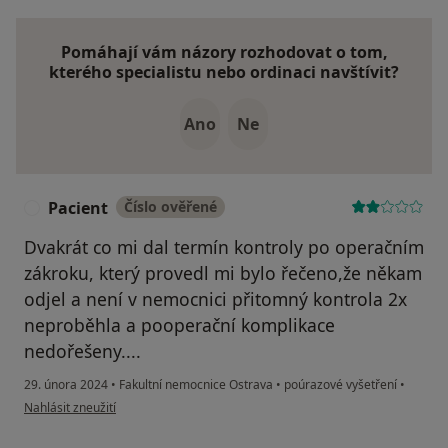
Pomáhají vám názory rozhodovat o tom,
kterého specialistu nebo ordinaci navštívit?
Ano
Ne
Pacient
Číslo ověřené
P
Dvakrát co mi dal termín kontroly po operačním
zákroku, který provedl mi bylo řečeno,že někam
odjel a není v nemocnici přitomný kontrola 2x
neproběhla a pooperační komplikace
nedořešeny....
29. února 2024
•
Fakultní nemocnice Ostrava
•
poúrazové vyšetření
•
podle názoru uživatele Pacient
Nahlásit zneužití