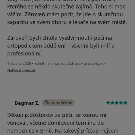
kterého se někdo skutečně zajímá. Toho si moc
vážím. Zároveň mám pocit, že jde o skutečnou
kapacitu ve svém oboru a lékaře na svém místě.
Zároveň bych chtěla vyzdvihnout i péči na
ortopedickém oddělení – všichni byli milí a
profesionální.
1. dubna 2026
•
Fakultní nemocnice Ostrava
•
artroskopie
•
podle názoru uživatele Alexandra Pokorná
Nahlásit zneužití
Dagmar Z.
Číslo ověřené
D
Děkuji p.doktorovi za péči, se kterou mi
věnoval, včetně domluvení termínu do
nemocnice v Brně. Na takový přístup nejsem