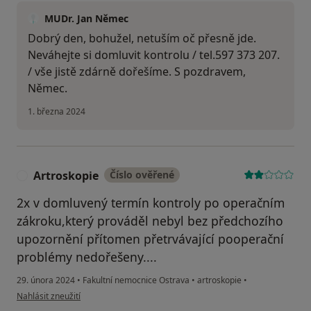
MUDr. Jan Němec
Dobrý den, bohužel, netuším oč přesně jde.
Neváhejte si domluvit kontrolu / tel.597 373 207.
/ vše jistě zdárně dořešíme. S pozdravem,
Němec.
1. března 2024
Artroskopie
Číslo ověřené
A
2x v domluvený termín kontroly po operačním
zákroku,který prováděl nebyl bez předchozího
upozornění přítomen přetrvávající pooperační
problémy nedořešeny....
29. února 2024
•
Fakultní nemocnice Ostrava
•
artroskopie
•
podle názoru uživatele Artroskopie
Nahlásit zneužití