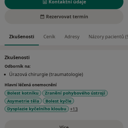
Kontaktní údaje
Rezervovat termín
Zkušenosti
Ceník
Adresy
Názory pacientů (
Zkušenosti
Odborník na:
Úrazová chirurgie (traumatologie)
Hlavní léčená onemocnění
Bolest kotníku
Zranění pohybového ústrojí
Asymetrie těla
Bolest kyčle
a11y_sr_more_diseases
Dysplazie kyčelního kloubu
+13
Více