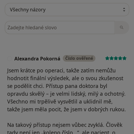
Hledejte v názorech
Alexandra Pokorná
Číslo ověřené
A
Jsem krátce po operaci, takže zatím nemůžu
hodnotit finální výsledek, ale o svou zkušenost
se podělit chci. Přístup pana doktora byl
opravdu skvělý – je velmi lidský, milý a ochotný.
Všechno mi trpělivě vysvětlil a uklidnil mě,
takže jsem měla pocit, že jsem v dobrých rukou.
Na takový přístup nejsem vůbec zvyklá. Člověk
tady není jen „koleno číslo…“, ale pacient, o