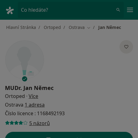
Hla
Co hledáte?
Hlavní Stránka
Ortoped
Ostrava
Jan Němec
Změna města
MUDr.
Jan Němec
o specializacích
Ortoped
·
Více
Ostrava
1 adresa
Číslo licence : 1168492193
5 názorů