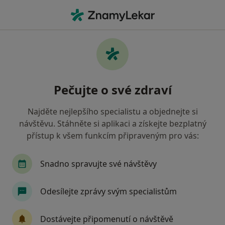
Hla
Diagnostické Vyšetření • Ostrava, moravskoslezský
Filtry
• 1
Mapa
Diagnostické vyšetření Ostrava
Pečujte o své zdraví
Jak řadíme výsledky vyhledávání?
Najděte nejlepšího specialistu a objednejte si
návštěvu. Stáhněte si aplikaci a získejte bezplatný
Jakého specialistu hledáte?
přístup k všem funkcím připraveným pro vás:
Oční lékař
Fyzioterapeut
Internista
Snadno spravujte své návštěvy
Odesílejte zprávy svým specialistům
Dostávejte připomenutí o návštěvě