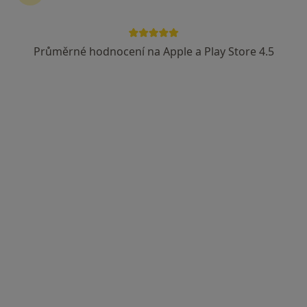
Průměrné hodnocení na Apple a Play Store 4.5
Lucie Janalíková DiS., Cert. MDT
·
Více
Fyzioterapeut, Diagnostik, Terapeut
14 názorů
Františka Formana 251/13, Ostrava
•
Mapa
Lucie Janalíková DiS.
Diagnostické vyšetření
850 Kč
Tento specialista nenabízí online rezervaci termínu na této adrese.
Rezervovat termín