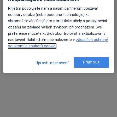
Přijetím povolujete nám a našim partnerům používat
MUDr. Simona Valečková
soubory cookie (nebo podobné technologie) ke
·
Více
Oční lékař
shromažďování údajů pro statistické účely a poskytování
22 názorů
obsahu na základě vašich zvyklostí při procházení. Své
Hlavní 12, Šenov
•
Mapa
preference můžete kdykoli zkontrolovat a aktualizovat v
Oční ambulance Šenov
nastavení. Další informace naleznete v
zásadách ochrany
Diagnostické vyšetření
Cena nebyla přidána
soukromí a souborů cookie.
Tento specialista nenabízí online rezervaci termínu na této adrese.
Přijmout
Upravit nastavení
Rezervovat termín