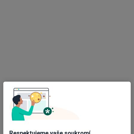
Bc. Marcela Tichavská
·
Více
Fyzioterapeut
Františka Formana 251/13, Ostrava
•
Mapa
Fyzioness
Diagnostické vyšetření
od 850 kč
Tento specialista nenabízí online rezervaci termínu na této adrese.
Rezervovat termín
Respektujeme vaše soukromí