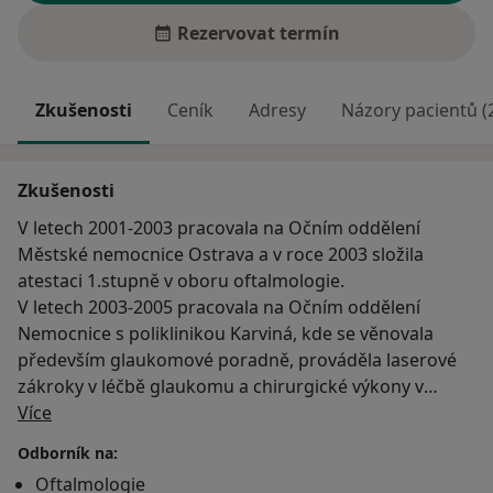
Rezervovat termín
Zkušenosti
Ceník
Adresy
Názory pacientů (
Zkušenosti
V letech 2001-2003 pracovala na Očním oddělení
Městské nemocnice Ostrava a v roce 2003 složila
atestaci 1.stupně v oboru oftalmologie.
V letech 2003-2005 pracovala na Očním oddělení
Nemocnice s poliklinikou Karviná, kde se věnovala
především glaukomové poradně, prováděla laserové
zákroky v léčbě glaukomu a chirurgické výkony v
O mně
oblasti víček.
Více
Od roku 2006 do roku 2019 pracovala na Evropské
Odborník na:
oční klinice Lexum Ostrava, kde se specializovala na
Oftalmologie
problematiku makulárních chorob, zabývala se