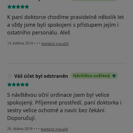
K paní doktorce chodíme pravidelně několik let
a vždy jsme byli spokojeni s přístupem jejím i
ostatního personálu. Aleš
podle názoru uživatele Váš účet byl odstraněn
13. května 2016
•
•
•
Nahlásit zneužití
Váš účet byl odstraněn
Návštěva ověřená
S návštěvou oční ordinace jsem byl velice
spokojený. Příjemné prostředí, paní doktorka i
sestry velice ochotné a navíc bez čekání.
Doporučují.
podle názoru uživatele Váš účet byl odstraněn
29. dubna 2016
•
•
•
Nahlásit zneužití