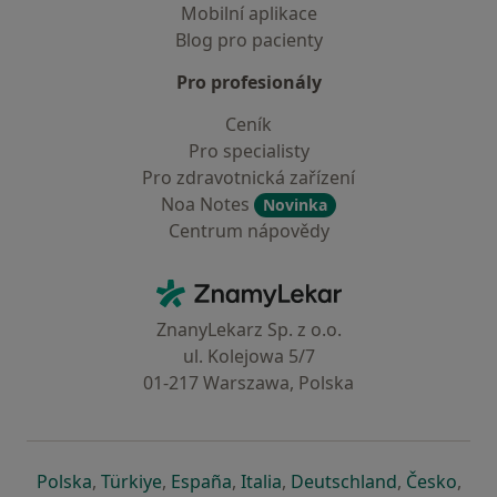
Mobilní aplikace
Blog pro pacienty
Pro profesionály
Ceník
Pro specialisty
Pro zdravotnická zařízení
Noa Notes
Novinka
Centrum nápovědy
Kontakt
ZnamyLekar - Hlavní stránka
ZnanyLekarz Sp. z o.o.
ul. Kolejowa 5/7
01-217 Warszawa, Polska
se otevře v nové záložce
se otevře v nové záložce
se otevře v nové záložce
se otevře v nové záložce
se otevře v 
se o
Polska
,
Türkiye
,
España
,
Italia
,
Deutschland
,
Česko
,