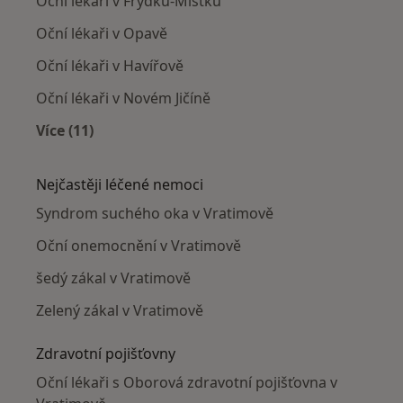
Oční lékaři v Frýdku-Místku
Oční lékaři v Opavě
Oční lékaři v Havířově
Oční lékaři v Novém Jičíně
Více (11)
Více v kategorii: V okolí Vratimova
Nejčastěji léčené nemoci
Syndrom suchého oka v Vratimově
Oční onemocnění v Vratimově
šedý zákal v Vratimově
Zelený zákal v Vratimově
Zdravotní pojišťovny
Oční lékaři s Oborová zdravotní pojišťovna v