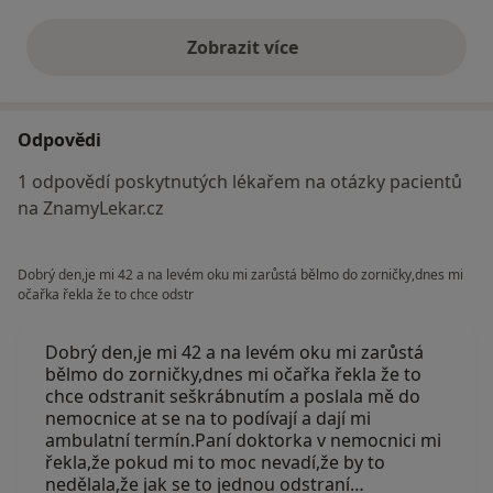
Zobrazit více
výše uvedené názory
Odpovědi
1 odpovědí poskytnutých lékařem na otázky pacientů
na ZnamyLekar.cz
Dobrý den,je mi 42 a na levém oku mi zarůstá bělmo do zorničky,dnes mi
očařka řekla že to chce odstr
Dobrý den,je mi 42 a na levém oku mi zarůstá
bělmo do zorničky,dnes mi očařka řekla že to
chce odstranit seškrábnutím a poslala mě do
nemocnice at se na to podívají a dají mi
ambulatní termín.Paní doktorka v nemocnici mi
řekla,že pokud mi to moc nevadí,že by to
nedělala,že jak se to jednou odstraní…