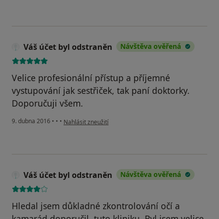
Váš účet byl odstraněn
Návštěva ověřená
Velice profesionální přístup a příjemné
vystupování jak sestřiček, tak paní doktorky.
Doporučuji všem.
podle názoru uživatele Váš účet byl odstraněn
9. dubna 2016
•
•
•
Nahlásit zneužití
Váš účet byl odstraněn
Návštěva ověřená
Hledal jsem důkladné zkontrolování očí a
kamarád doporučil, tuto kliniku. Byl jsem velice