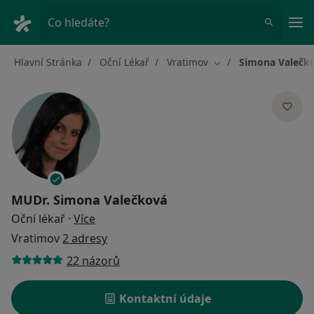
Hla
Co hledáte?
Hlavní Stránka
Oční Lékař
Vratimov
Simona Valečk
Změna města
MUDr.
Simona Valečková
o specializacích
Oční lékař
·
Více
Vratimov
2 adresy
22 názorů
Kontaktní údaje