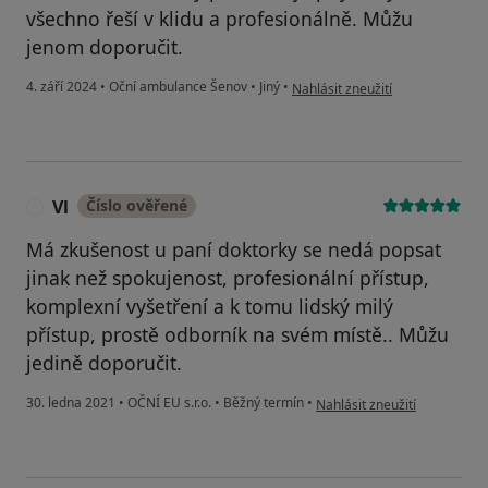
všechno řeší v klidu a profesionálně. Můžu
jenom doporučit.
podle názoru uživatele Martin.W
4. září 2024
•
Oční ambulance Šenov
•
Jiný
•
Nahlásit zneužití
Vl
Číslo ověřené
V
Má zkušenost u paní doktorky se nedá popsat
jinak než spokujenost, profesionální přístup,
komplexní vyšetření a k tomu lidský milý
přístup, prostě odborník na svém místě.. Můžu
jedině doporučit.
podle názoru uživatele Vl
30. ledna 2021
•
OČNÍ EU s.r.o.
•
Běžný termín
•
Nahlásit zneužití