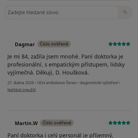
Hledejte v názorech
Dagmar
Číslo ověřené
D
Je mi 84, zažila jsem mnohé. Paní doktorka je
profesionální, s empatickým přístupem, lidsky
vyjímečná. Děkuji, D. Houšková.
27. dubna 2026
•
Oční ambulance Šenov
•
diagnostické vyšetření
•
podle názoru uživatele Dagmar
Nahlásit zneužití
Martin.W
Číslo ověřené
M
Paní doktorka i celý personál je příjemný,