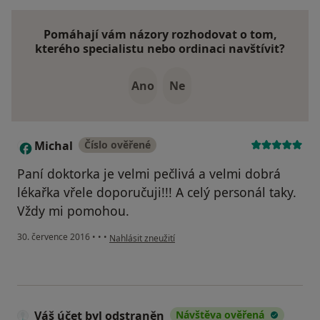
Pomáhají vám názory rozhodovat o tom,
kterého specialistu nebo ordinaci navštívit?
Ano
Ne
Michal
Číslo ověřené
M
Paní doktorka je velmi pečlivá a velmi dobrá
lékařka vřele doporučuji!!! A celý personál taky.
Vždy mi pomohou.
podle názoru uživatele Michal
30. července 2016
•
•
•
Nahlásit zneužití
Váš účet byl odstraněn
Návštěva ověřená