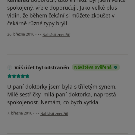
spokojený, vřele doporučuji. Jako velké plus
vidin, že během čekání si můžete zkoušet v
čekárně různé typy brýlí.
podle názoru uživatele Váš účet byl odstraněn
26. března 2016
•
•
•
Nahlásit zneužití
Váš účet byl odstraněn
Návštěva ověřená
U paní doktorky jsem byla s tříletým synem.
Milé sestřičky, milá paní doktorka, naprostá
spokojenost. Nemám, co bych vytkla.
podle názoru uživatele Váš účet byl odstraněn
7. března 2016
•
•
•
Nahlásit zneužití