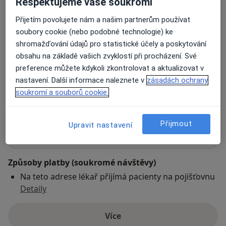
Respektujeme vaše soukromí
společnosti J.E.Purkyně a České oftalmologické
Adresa 1
Adresa 2
společnosti.
Přijetím povolujete nám a našim partnerům používat
soubory cookie (nebo podobné technologie) ke
shromažďování údajů pro statistické účely a poskytování
OČNÍ EU s.r.o.
obsahu na základě vašich zvyklostí při procházení. Své
Frýdecká 936/59,
Vratimov
73932
preference můžete kdykoli zkontrolovat a aktualizovat v
nastavení. Další informace naleznete v
zásadách ochrany
Přiblížit mapu
soukromí a souborů cookie.
se otevře v nové záložce
Dostupnost
Na této adrese online kalendář není aktivní
Přijmout
Upravit nastavení
Co mám v takové situaci udělat?
Způsoby platby (soukromé návštěvy)
Na teto adrese lékař přijímá pacienty na pojišťovnu
Detaily
Více
o adrese