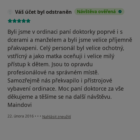
Váš účet byl odstraněn
Návštěva ověřená
Byli jsme v ordinaci paní doktorky poprvé i s
dcerami a manželem a byli jsme velice příjemně
přakvapeni. Celý personál byl velice ochotný,
vstřícný a jako matka oceňuji i velice milý
přístup k dětem. Jsou to opravdu
profesionálové na správném místě.
Samozřejmě nás překvapilo i přístrojové
vybavení ordinace. Moc paní doktorce za vše
děkujeme a těšíme se na další návštěvu.
Maindovi
podle názoru uživatele Váš účet byl odstraněn
22. února 2016
•
•
•
Nahlásit zneužití