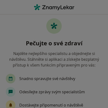
Hla
Oční Lékař • Vratimov, moravskoslezský
Filtry
• 1
Mapa
Doporučení oční lékaři s Vojenská zdravotní
Pečujte o své zdraví
pojišťovna ČR Vratimov
Jak řadíme výsledky vyhledávání?
Najděte nejlepšího specialistu a objednejte si
návštěvu. Stáhněte si aplikaci a získejte bezplatný
přístup k všem funkcím připraveným pro vás:
Snadno spravujte své návštěvy
Odesílejte zprávy svým specialistům
MUDr. Michaela Vasilčo Hustá
Dostávejte připomenutí o návštěvě
·
Více
Oční lékař