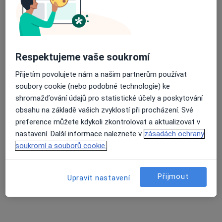
MUDr. Zdeňka Bušovská
·
Více
Oční lékař
6 názorů
Frýdecká 936/59, Vratimov
•
Mapa
OČNÍ EU s.r.o.
Respektujeme vaše soukromí
Tento specialista nenabízí online rezervaci termínu na této adrese.
Přijetím povolujete nám a našim partnerům používat
soubory cookie (nebo podobné technologie) ke
Rezervovat termín
shromažďování údajů pro statistické účely a poskytování
obsahu na základě vašich zvyklostí při procházení. Své
preference můžete kdykoli zkontrolovat a aktualizovat v
nastavení. Další informace naleznete v
zásadách ochrany
soukromí a souborů cookie.
Přijmout
Upravit nastavení
OČNÍ EU s.r.o.
Oční lékař