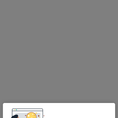
22 názorů
Adresa 1
Adresa 2
Hlavní 12, Šenov
•
Mapa
Oční ambulance Šenov
Tento specialista nenabízí online rezervaci termínu na této adrese.
Rezervovat termín