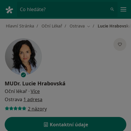
Hla
Co hledáte?
Hlavní Stránka
Oční Lékař
Ostrava
Lucie Hrabovsk
Změna města
MUDr.
Lucie Hrabovská
o specializacích
Oční lékař
·
Více
Ostrava
1 adresa
2 názory
Kontaktní údaje