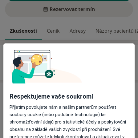
Rezervovat termín
Zkušenosti
Ceník
Adresy
Názory pacientů (
Zkušenosti
Odborník na:
Oftalmologie
Ceník
Respektujeme vaše soukromí
Informace o službách a cenách nejsou k dispozici
Přijetím povolujete nám a našim partnerům používat
Tento specialista ještě nepřidával žádné informace o
soubory cookie (nebo podobné technologie) ke
svých službách.
shromažďování údajů pro statistické účely a poskytování
obsahu na základě vašich zvyklostí při procházení. Své
preference můžete kdykoli zkontrolovat a aktualizovat v