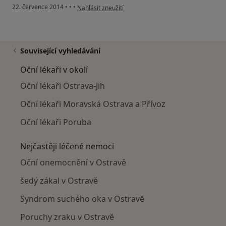
podle názoru uživatele Váš účet byl odstraněn
22. července 2014
•
•
•
Nahlásit zneužití
Související vyhledávání
Oční lékaři v okolí
Oční lékaři Ostrava-Jih
Oční lékaři Moravská Ostrava a Přívoz
Oční lékaři Poruba
Nejčastěji léčené nemoci
Oční onemocnění v Ostravě
šedý zákal v Ostravě
Syndrom suchého oka v Ostravě
Poruchy zraku v Ostravě