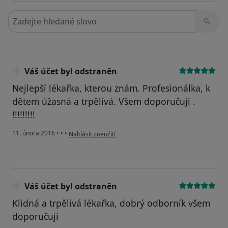
Hledejte v názorech
Váš účet byl odstraněn
Nejlepší lékařka, kterou znám. Profesionálka, k
dětem úžasná a trpělivá. Všem doporučuji .
!!!!!!!!!
podle názoru uživatele Váš účet byl odstraněn
11. února 2016
•
•
•
Nahlásit zneužití
Váš účet byl odstraněn
Klidná a trpělivá lékařka, dobrý odborník všem
doporučuji