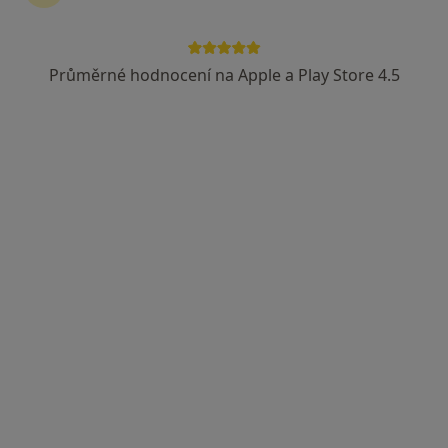
Průměrné hodnocení na Apple a Play Store 4.5
MUDr. Michaela Vasilčo Hustá
·
Více
Oční lékař
135 názorů
Frýdecká 936/59, Vratimov
•
Mapa
OČNÍ EU s.r.o.
Operace očních víček
od 9 000 kč
Tento specialista nenabízí online rezervaci termínu na této adrese.
Rezervovat termín