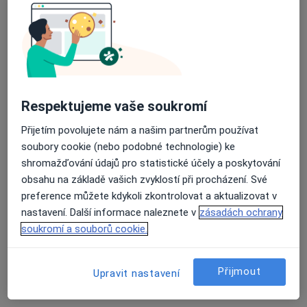
MUDr. Zdeňka Bušovská
Respektujeme vaše soukromí
·
Více
Oční lékař
6 názorů
Přijetím povolujete nám a našim partnerům používat
soubory cookie (nebo podobné technologie) ke
Adresa 1
Adresa 2
shromažďování údajů pro statistické účely a poskytování
obsahu na základě vašich zvyklostí při procházení. Své
Frýdecká 936/59, Vratimov
•
Mapa
preference můžete kdykoli zkontrolovat a aktualizovat v
OČNÍ EU s.r.o.
nastavení. Další informace naleznete v
zásadách ochrany
soukromí a souborů cookie.
Tento specialista nenabízí online rezervaci termínu na této adrese.
Rezervovat termín
Přijmout
Upravit nastavení