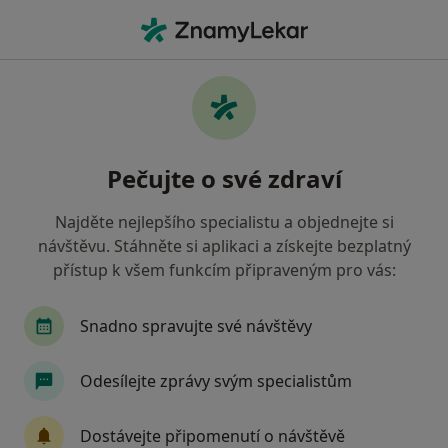
Hla
Oční Lékař • Moravská Ostrava a Přívoz, Ostrava, moravskoslezský
Filtry
Mapa
Oční lékař, Moravská Ostrava a Přívoz,
Pečujte o své zdraví
Ostrava
Jak řadíme výsledky vyhledávání?
Najděte nejlepšího specialistu a objednejte si
návštěvu. Stáhněte si aplikaci a získejte bezplatný
přístup k všem funkcím připraveným pro vás:
Jakou pojišťovnu máte?
Všeobecná zdravotní pojišťovna
Zdravotní poj
Snadno spravujte své návštěvy
Odesílejte zprávy svým specialistům
Dostávejte připomenutí o návštěvě