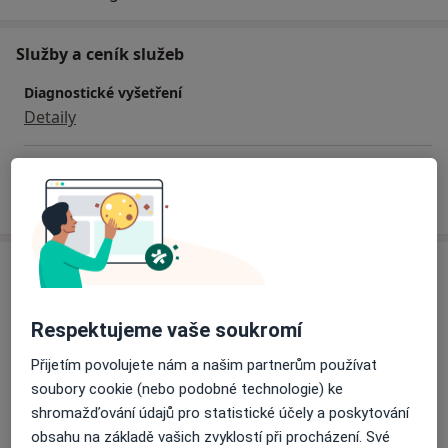
Ostravicí, kde provádí plastické operace víček s
využitím řezu elektrokauterem.
Služby a ceník služeb
Je držitelkou Diplomu celoživotního vzdělávání, její
Diagnostické vyšetření
atestační práce se věnovala očním projevům
Detaily
roztroušené sklerózy se zaměřením na OCT
diagnostiku.
Jak fungují ceny?
Adresa
Soukromá ordinace
Respektujeme vaše soukromí
Vratimov
Přijetím povolujete nám a našim partnerům používat
soubory cookie (nebo podobné technologie) ke
Přiblížit mapu
se otevře v nové záložce
shromažďování údajů pro statistické účely a poskytování
obsahu na základě vašich zvyklostí při procházení. Své