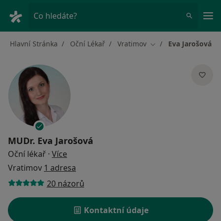
Hla
Co hledáte?
Hlavní Stránka
Oční Lékař
Vratimov
Eva Jarošová
Změna města
MUDr.
Eva Jarošová
o specializacích
Oční lékař
·
Více
Vratimov
1 adresa
20 názorů
Kontaktní údaje