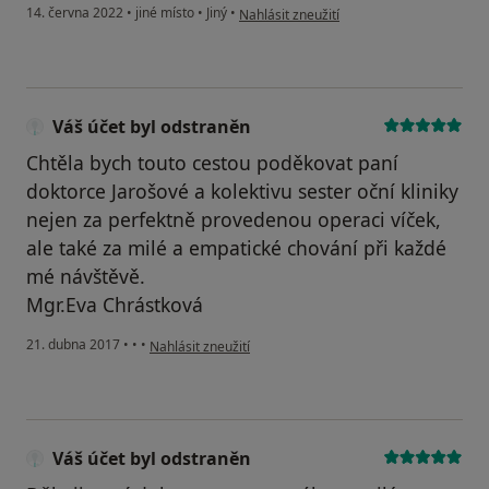
podle názoru uživatele Lenka Osmančíko
14. června 2022
•
jiné místo
•
Jiný
•
Nahlásit zneužití
Váš účet byl odstraněn
Chtěla bych touto cestou poděkovat paní
doktorce Jarošové a kolektivu sester oční kliniky
nejen za perfektně provedenou operaci víček,
ale také za milé a empatické chování při každé
mé návštěvě.
Mgr.Eva Chrástková
podle názoru uživatele Váš účet byl odstraněn
21. dubna 2017
•
•
•
Nahlásit zneužití
Váš účet byl odstraněn