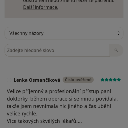
odstranění nebo změnu recenze pacienta.
Další informace o názorech
Další informace.
Hledejte v názorech
Lenka Osmančíková
Číslo ověřené
L
Velice příjemný a profesionální přístup paní
doktorky, během operace si se mnou povídala,
takže jsem nevnímala nic jiného a čas uběhl
velice rychle.
Více takových skvělých lékařů....