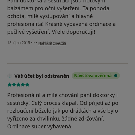
Paní doktorka a sestřička jsou hotovým
balzámem pro oční vyšetření. Ta pohoda,
ochota, milé vystupování a hlavně
profesionalita! Krásně vybavená ordinace a
pečlivé vyšetření. Vřele doporučuji!
podle názoru uživatele Váš účet byl odstraněn
18. října 2015
•
•
•
Nahlásit zneužití
Váš účet byl odstraněn
Návštěva ověřená
Profesionální a milé chování paní doktorky i
sestřičky! Celý proces klapal. Od přijetí až po
rozloučení běželo jak po drátkách a vše bylo
vyřízeno za chvilinku, žádné zdržování.
Ordinace super vybavená.