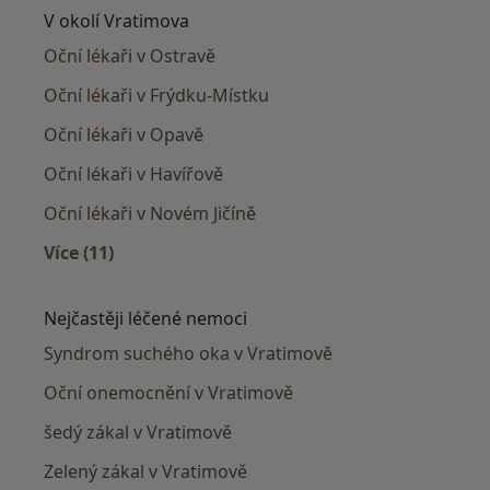
V okolí Vratimova
Oční lékaři v Ostravě
Oční lékaři v Frýdku-Místku
Oční lékaři v Opavě
Oční lékaři v Havířově
Oční lékaři v Novém Jičíně
Více (11)
Více v kategorii: V okolí Vratimova
Nejčastěji léčené nemoci
Syndrom suchého oka v Vratimově
Oční onemocnění v Vratimově
šedý zákal v Vratimově
Zelený zákal v Vratimově