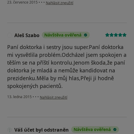
podle názoru uživatele Váš účet byl odstraněn
23. července 2015
•
•
•
Nahlásit zneužití
Aleš Szabo
Návštěva ověřená
A
Paní doktorka i sestry jsou super.Paní doktorka
mi vysvětlila problém.Odcházel jsem spokojen a
těším se na příští kontrolu.Jenom škoda,že paní
doktorka je mladá a nemůže kandidovat na
prezidenku.Měla by můj hlas,Přeji ji hodně
spokojených pacientů.
podle názoru uživatele Aleš Szabo
13. ledna 2015
•
•
•
Nahlásit zneužití
Váš účet byl odstraněn
Návštěva ověřená