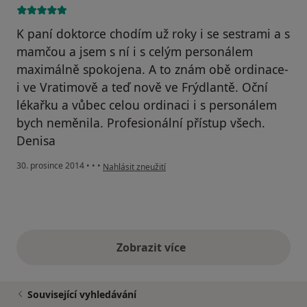
K paní doktorce chodím už roky i se sestrami a s
mamčou a jsem s ní i s celým personálem
maximálně spokojena. A to znám obě ordinace-
i ve Vratimově a teď nově ve Frýdlantě. Oční
lékařku a vůbec celou ordinaci i s personálem
bych neměnila. Profesionální přístup všech.
Denisa
podle názoru uživatele Váš účet byl odstraněn
30. prosince 2014
•
•
•
Nahlásit zneužití
Zobrazit více
výše uvedené názory
Související vyhledávání