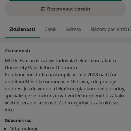
Rezervovat termín
Zkušenosti
Ceník
Adresy
Názory pacientů (
Zkušenosti
MUDr. Eva Jarošová vystudovala Lékařskou fakultu
Univerzity Palackého v Olomouci.
Po ukončení studia nastoupila v roce 2008 na Oční
oddělení Městské nemocnice Ostrava, kde pracuje
dodnes. Je zde vedoucí lékařkou glaukomové poradny,
specializuje se na konzervativní léčbu zeleného zákalu
včetně terapie laserové. Z chirurgických zákroků se
O mně
věnuje především plastickým operacím víček a
Více
zdokonaluje se v nitrooční kataraktové chirurgii.
Odborník na:
Od června 2010 pracuje MUDr. Eva Jarošová rovněž v
Oftalmologie
očním a estetickém centru Vratimov a Frýdlant nad