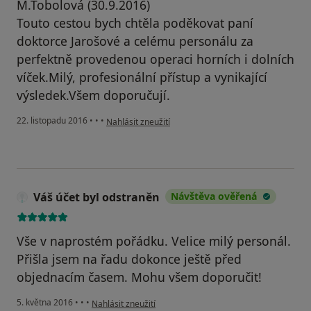
M.Tobolová (30.9.2016)
Touto cestou bych chtěla poděkovat paní
doktorce Jarošové a celému personálu za
perfektně provedenou operaci horních i dolních
víček.Milý, profesionální přístup a vynikající
výsledek.Všem doporučují.
podle názoru uživatele Váš účet byl odstraněn
22. listopadu 2016
•
•
•
Nahlásit zneužití
Váš účet byl odstraněn
Návštěva ověřená
Vše v naprostém pořádku. Velice milý personál.
Přišla jsem na řadu dokonce ještě před
objednacím časem. Mohu všem doporučit!
podle názoru uživatele Váš účet byl odstraněn
5. května 2016
•
•
•
Nahlásit zneužití