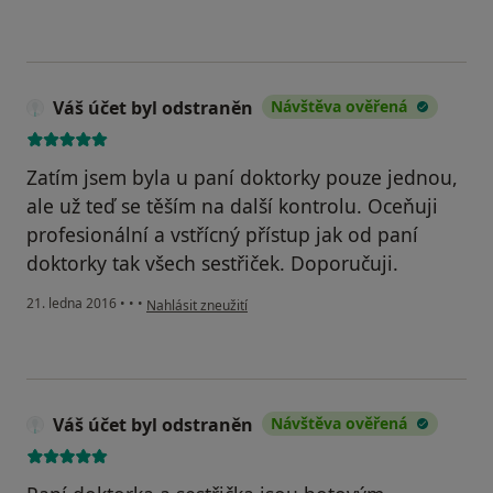
Váš účet byl odstraněn
Návštěva ověřená
Zatím jsem byla u paní doktorky pouze jednou,
ale už teď se těším na další kontrolu. Oceňuji
profesionální a vstřícný přístup jak od paní
doktorky tak všech sestřiček. Doporučuji.
podle názoru uživatele Váš účet byl odstraněn
21. ledna 2016
•
•
•
Nahlásit zneužití
Váš účet byl odstraněn
Návštěva ověřená