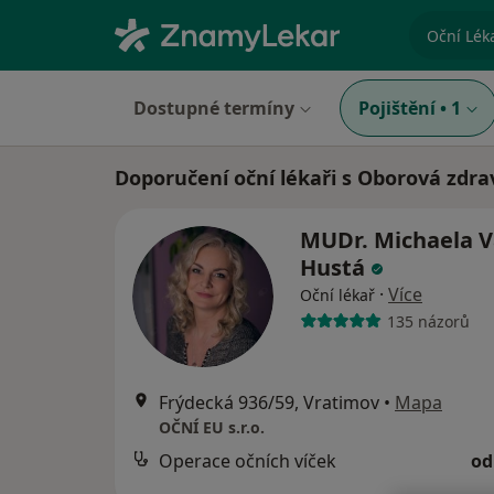
specializ
Dostupné termíny
Pojištění
•
1
Doporučení oční lékaři s Oborová zdra
MUDr. Michaela V
Hustá
·
Více
Oční lékař
135 názorů
Frýdecká 936/59, Vratimov
•
Mapa
OČNÍ EU s.r.o.
Operace očních víček
od