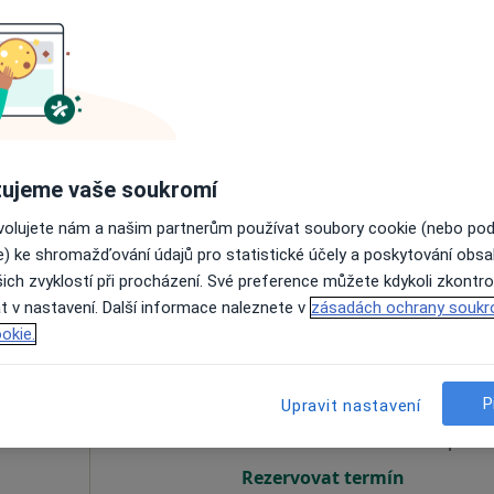
šovská
Dnes
Zítra
Út
St
9 Srpen
10 Srpen
11 Srpen
12 Srpe
Online rezervace termínu není k dispozic
ujeme vaše soukromí
Rezervovat termín
ovolujete nám a našim partnerům používat soubory cookie (nebo po
e) ke shromažďování údajů pro statistické účely a poskytování obs
ich zvyklostí při procházení. Své preference můžete kdykoli zkontro
t v nastavení. Další informace naleznete v
zásadách ochrany soukr
okie.
Dnes
Zítra
Út
St
9 Srpen
10 Srpen
11 Srpen
12 Srpe
P
Upravit nastavení
Online rezervace termínu není k dispozic
Rezervovat termín