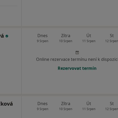
vá
Dnes
Zítra
Út
St
9 Srpen
10 Srpen
11 Srpen
12 Srpe
Online rezervace termínu není k dispozic
Rezervovat termín
čková
Dnes
Zítra
Út
St
9 Srpen
10 Srpen
11 Srpen
12 Srpe