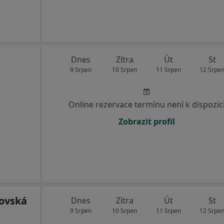
Dnes
Zítra
Út
St
9 Srpen
10 Srpen
11 Srpen
12 Srpe
Online rezervace termínu není k dispozic
Zobrazit profil
ovská
Dnes
Zítra
Út
St
9 Srpen
10 Srpen
11 Srpen
12 Srpe