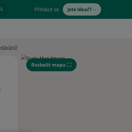
Přihlásit se
Jste lékař?
edávání?
Čt
Pá
So
Rozbalit mapu
n
13 Srpen
14 Srpen
15 Srpen
i