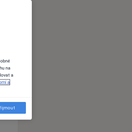
Čt
Pá
So
n
13 Srpen
14 Srpen
15 Srpen
i
dobné
ahu na
lovat a
omí a
Čt
Pá
So
n
13 Srpen
14 Srpen
15 Srpen
řijmout
i