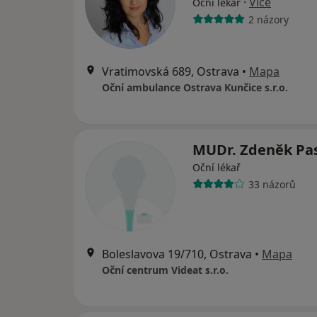
·
Více
Oční lékař
2 názory
Vratimovská 689, Ostrava
•
Mapa
Oční ambulance Ostrava Kunčice s.r.o.
MUDr. Zdeněk Pa
Oční lékař
33 názorů
Boleslavova 19/710, Ostrava
•
Mapa
Oční centrum Videat s.r.o.