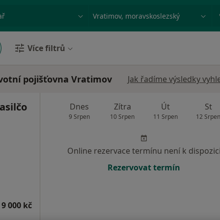
ace, nemoc nebo příjmení
Město nebo region
Více filtrů
votní pojišťovna Vratimov
Jak řadíme výsledky vyhl
asilčo
Dnes
Zítra
Út
St
9 Srpen
10 Srpen
11 Srpen
12 Srpe
Online rezervace termínu není k dispozic
Rezervovat termín
 9 000 kč