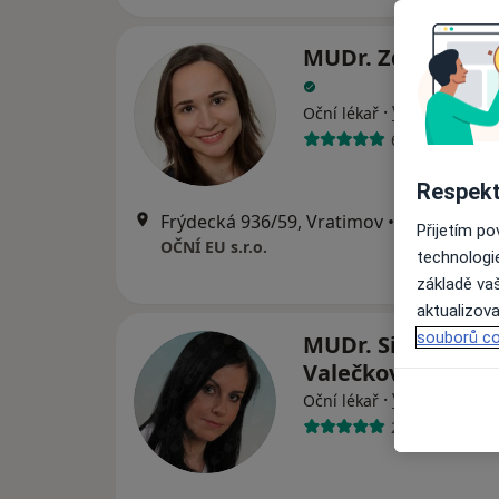
MUDr. Zdeňka Bu
·
Více
Oční lékař
6 názorů
Respekt
Frýdecká 936/59, Vratimov
•
Mapa
Přijetím p
OČNÍ EU s.r.o.
technologi
základě vaš
aktualizova
souborů co
MUDr. Simona
Valečková
·
Více
Oční lékař
22 názorů