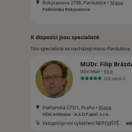
Rokycanova 2798, Pardubice
•
Mapa
Poliklinika Rokycanova
K dispozici jsou specialisté
Tito specialisté se nacházejí mimo Pardubice,
MUDr. Filip Bráz
·
Více
Oční lékař
268 názorů
Plaňanská 573/1, Praha
•
Mapa
Oční ordinace - A.S.O.P.spol. s.r.o.
Vstupní/první vyšetření NEPOJIŠTĚNÉHO pacienta nebo kontrola nepojištěného pacienta po více než 2 letech
od