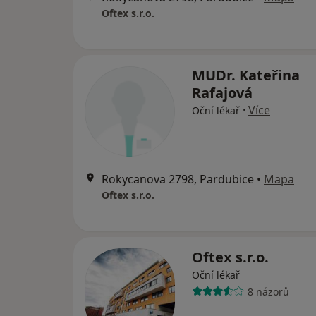
Oftex s.r.o.
MUDr. Kateřina
Rafajová
·
Více
Oční lékař
Rokycanova 2798, Pardubice
•
Mapa
Oftex s.r.o.
Oftex s.r.o.
Oční lékař
8 názorů