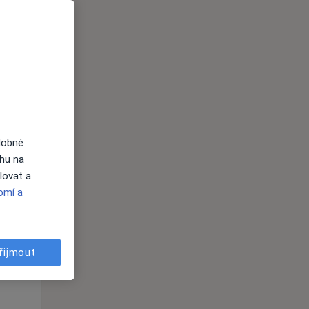
St
Čt
Pá
n
12 Srpen
13 Srpen
14 Srpen
i
dobné
ahu na
lovat a
omí a
St
Čt
Pá
n
12 Srpen
13 Srpen
14 Srpen
řijmout
i