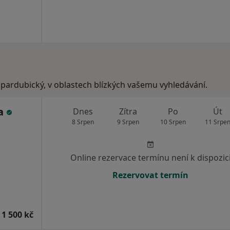
 pardubický, v oblastech blízkých vašemu vyhledávání.
da
Dnes
Zítra
Po
Út
8 Srpen
9 Srpen
10 Srpen
11 Srpe
Online rezervace termínu není k dispozic
Rezervovat termín
 1 500 kč