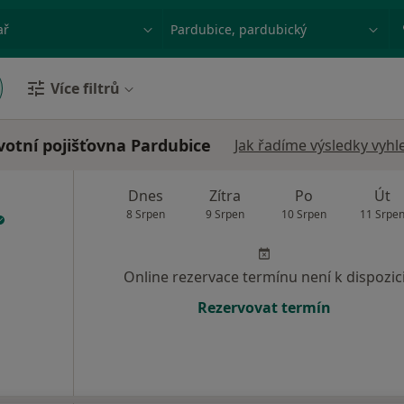
ace, nemoc nebo příjmení
Město nebo region
Více filtrů
votní pojišťovna Pardubice
Jak řadíme výsledky vyhl
Dnes
Zítra
Po
Út
8 Srpen
9 Srpen
10 Srpen
11 Srpe
Online rezervace termínu není k dispozic
Rezervovat termín