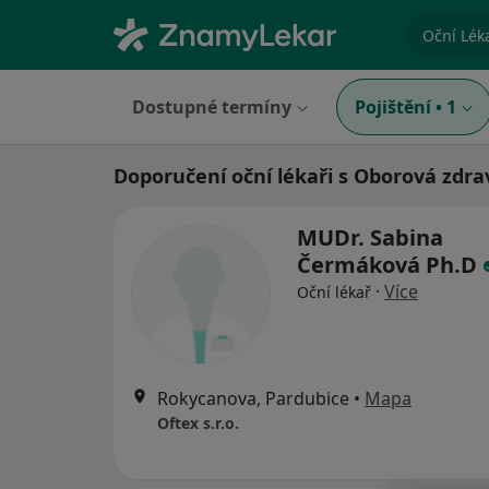
specializ
Dostupné termíny
Pojištění
•
1
Doporučení oční lékaři s Oborová zdra
MUDr. Sabina
Čermáková Ph.D
·
Více
Oční lékař
Rokycanova, Pardubice
•
Mapa
Oftex s.r.o.