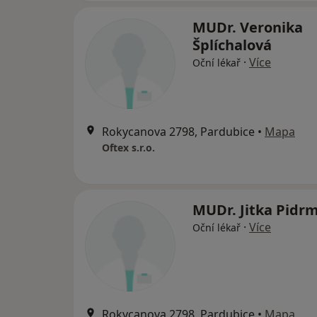
MUDr. Veronika
Šplíchalová
·
Více
Oční lékař
Rokycanova 2798, Pardubice
•
Mapa
Oftex s.r.o.
MUDr. Jitka Pidr
·
Více
Oční lékař
Rokycanova 2798, Pardubice
•
Mapa