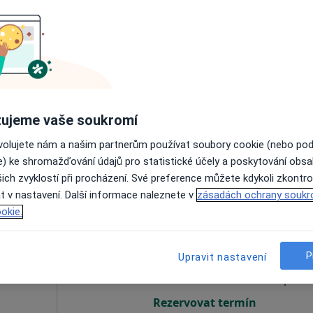
Dnes
Zítra
Po
Út
8 Srpen
9 Srpen
10 Srpen
11 Srpe
Online rezervace termínu není k dispozic
Rezervovat termín
ujeme vaše soukromí
ovolujete nám a našim partnerům používat soubory cookie (nebo po
14 000 kč
e) ke shromažďování údajů pro statistické účely a poskytování obs
ich zvyklostí při procházení. Své preference můžete kdykoli zkontro
t v nastavení. Další informace naleznete v
zásadách ochrany soukr
okie.
imír
Dnes
Zítra
Po
Út
8 Srpen
9 Srpen
10 Srpen
11 Srpe
P
Upravit nastavení
Online rezervace termínu není k dispozic
Rezervovat termín