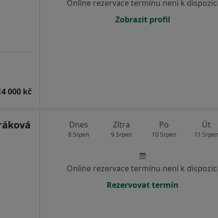
Online rezervace termínu není k dispozic
Zobrazit profil
14 000 kč
iráková
Dnes
Zítra
Po
Út
8 Srpen
9 Srpen
10 Srpen
11 Srpe
Online rezervace termínu není k dispozic
Rezervovat termín