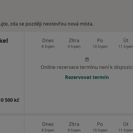
ujte, zda se později neotevřou nová místa.
kel
Dnes
Zítra
Po
Út
8 Srpen
9 Srpen
10 Srpen
11 Srpe
Online rezervace termínu není k dispozic
Rezervovat termín
10 500 kč
Dnes
Zítra
Po
Út
8 Srpen
9 Srpen
10 Srpen
11 Srpe