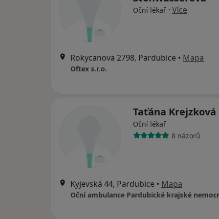
·
Více
Oční lékař
Rokycanova 2798, Pardubice
•
Mapa
Oftex s.r.o.
Taťána Krejzková
Oční lékař
8 názorů
Kyjevská 44, Pardubice
•
Mapa
Oční ambulance Pardubické krajské nemoc