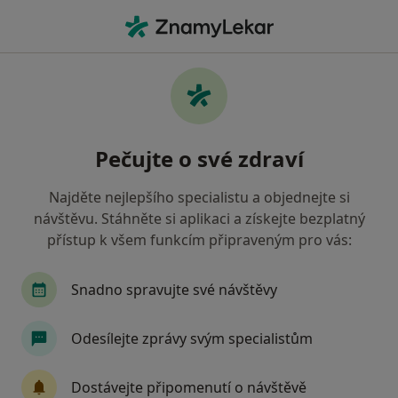
Hla
Dalekozrakost • Pardubice, pardubický
Filtry
• 1
Mapa
Dalekozrakost Pardubice
Pečujte o své zdraví
Jak řadíme výsledky vyhledávání?
Najděte nejlepšího specialistu a objednejte si
návštěvu. Stáhněte si aplikaci a získejte bezplatný
Jakého specialistu hledáte?
přístup k všem funkcím připraveným pro vás:
Oční lékař
Snadno spravujte své návštěvy
Odesílejte zprávy svým specialistům
Dostávejte připomenutí o návštěvě