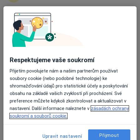
Průměrné hodnocení na Apple a Play Store 4.5
MUDr. Jaroslav Nikel
·
Více
Oční lékař
Polní, Pardubice
•
Mapa
ordinace
Respektujeme vaše soukromí
Operace šedého zákalu
od 10 500 kč
Tento specialista nenabízí online rezervaci termínu na této adrese.
Přijetím povolujete nám a našim partnerům používat
soubory cookie (nebo podobné technologie) ke
Rezervovat termín
shromažďování údajů pro statistické účely a poskytování
obsahu na základě vašich zvyklostí při procházení. Své
preference můžete kdykoli zkontrolovat a aktualizovat v
nastavení. Další informace naleznete v
zásadách ochrany
soukromí a souborů cookie.
Přijmout
Upravit nastavení