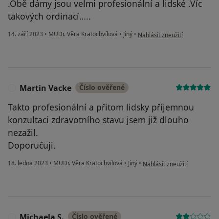
.Obě dámy jsou velmi profesionální a lidské .Víc
takových ordinací…..
podle názoru uživatele Zdenk
14. září 2023
•
MUDr. Věra Kratochvílová
•
Jiný
•
Nahlásit zneužití
Martin Vacke
Číslo ověřené
M
Takto profesionální a přitom lidsky příjemnou
konzultaci zdravotního stavu jsem již dlouho
nezažil.
Doporučuji.
podle názoru uživatele Mart
18. ledna 2023
•
MUDr. Věra Kratochvílová
•
Jiný
•
Nahlásit zneužití
Michaela S.
Číslo ověřené
M