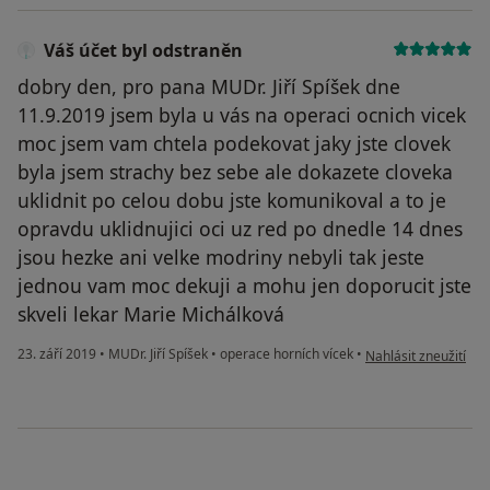
Váš účet byl odstraněn
dobry den, pro pana MUDr. Jiří Spíšek dne
11.9.2019 jsem byla u vás na operaci ocnich vicek
moc jsem vam chtela podekovat jaky jste clovek
byla jsem strachy bez sebe ale dokazete cloveka
uklidnit po celou dobu jste komunikoval a to je
opravdu uklidnujici oci uz red po dnedle 14 dnes
jsou hezke ani velke modriny nebyli tak jeste
jednou vam moc dekuji a mohu jen doporucit jste
skveli lekar Marie Michálková
podle názoru uživate
23. září 2019
•
MUDr. Jiří Spíšek
•
operace horních vícek
•
Nahlásit zneužití