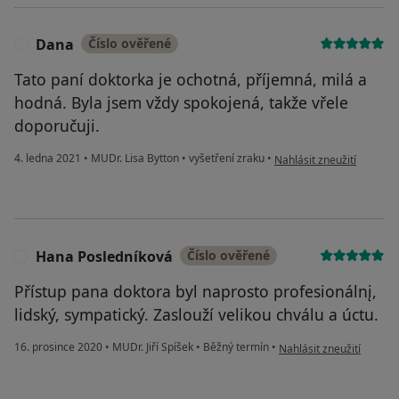
Dana
Číslo ověřené
D
Tato paní doktorka je ochotná, příjemná, milá a
hodná. Byla jsem vždy spokojená, takže vřele
doporučuji.
podle názoru uživatele 
4. ledna 2021
•
MUDr. Lisa Bytton
•
vyšetření zraku
•
Nahlásit zneužití
Hana Posledníková
Číslo ověřené
H
Přístup pana doktora byl naprosto profesionálnį,
lidský, sympatický. Zaslouží velikou chválu a úctu.
podle názoru uživatele 
16. prosince 2020
•
MUDr. Jiří Spíšek
•
Běžný termín
•
Nahlásit zneužití