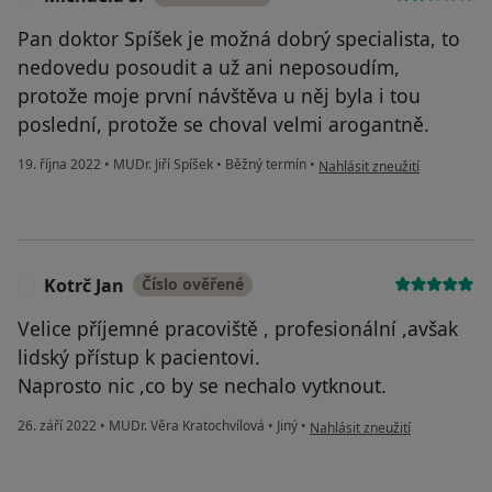
Pan doktor Spíšek je možná dobrý specialista, to
nedovedu posoudit a už ani neposoudím,
protože moje první návštěva u něj byla i tou
poslední, protože se choval velmi arogantně.
podle názoru uživatele Micha
19. října 2022
•
MUDr. Jiří Spíšek
•
Běžný termín
•
Nahlásit zneužití
Kotrč Jan
Číslo ověřené
K
Velice příjemné pracoviště , profesionální ,avšak
lidský přístup k pacientovi.
Naprosto nic ,co by se nechalo vytknout.
podle názoru uživatele Kotrč J
26. září 2022
•
MUDr. Věra Kratochvílová
•
Jiný
•
Nahlásit zneužití