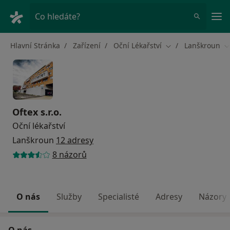
Hla
Co hledáte?
Hlavní Stránka
Zařízení
Oční Lékařství
Lanškroun
Změna města
Z
Oftex s.r.o.
Oční lékařství
Lanškroun
12 adresy
8 názorů
O nás
Služby
Specialisté
Adresy
Názory
O nás