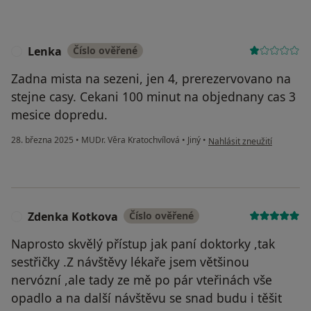
Lenka
Číslo ověřené
L
Zadna mista na sezeni, jen 4, prerezervovano na
stejne casy. Cekani 100 minut na objednany cas 3
mesice dopredu.
podle názoru uživatele Le
28. března 2025
•
MUDr. Věra Kratochvílová
•
Jiný
•
Nahlásit zneužití
Zdenka Kotkova
Číslo ověřené
Z
Naprosto skvělý přístup jak paní doktorky ,tak
sestřičky .Z návštěvy lékaře jsem většinou
nervózní ,ale tady ze mě po pár vteřinách vše
opadlo a na další návštěvu se snad budu i těšit