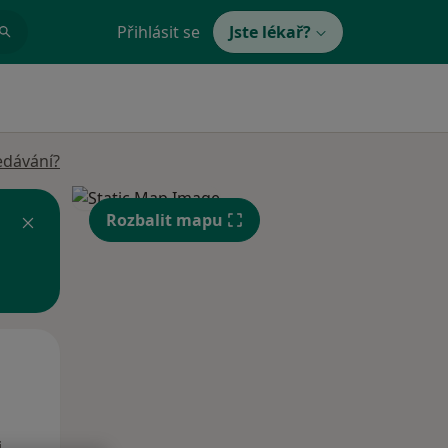
Přihlásit se
Jste lékař?
edávání?
Rozbalit mapu
Po
Út
St
10 Srpen
11 Srpen
12 Srpen
i