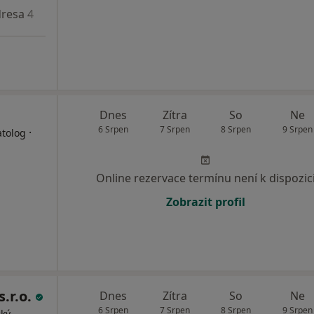
resa 4
Adresa 5
Adresa 6
Adresa 7
Dnes
Zítra
So
Ne
6 Srpen
7 Srpen
8 Srpen
9 Srpen
·
atolog
Online rezervace termínu není k dispozic
Zobrazit profil
s.r.o.
Dnes
Zítra
So
Ne
6 Srpen
7 Srpen
8 Srpen
9 Srpen
cký