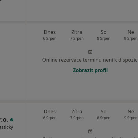
Dnes
Zítra
So
Ne
6 Srpen
7 Srpen
8 Srpen
9 Srpen
Online rezervace termínu není k dispozic
Zobrazit profil
Dnes
Zítra
So
Ne
r.o.
6 Srpen
7 Srpen
8 Srpen
9 Srpen
astický