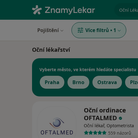
specializ
Pojištění
Více filtrů
•
1
Oční lékařství
Vyberte město, ve kterém hledáte specialistu
Praha
Brno
Ostrava
Plz
Oční ordinace
OFTALMED
Oční lékař, Optometrista
559 názorů