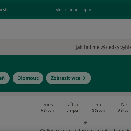
ace, nemoc nebo příjmení
Město nebo region
Jak řadíme výsledky vyhl
eň
Olomouc
Zobrazit více
Dnes
Zítra
So
Ne
6 Srpen
7 Srpen
8 Srpen
9 Srpen
Online rezervace termínu není k dispozic