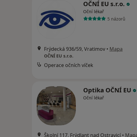
OČNÍ EU s.r.o.
Oční lékař
5 názorů
Frýdecká 936/59, Vratimov
•
Mapa
OČNÍ EU s.r.o.
Operace očních víček
Optika OČNÍ EU
Oční lékař
Školní 117, Frýdlant nad Ostravicí
•
Map