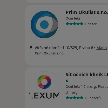
Prim Okulist s.r.o
Oční lékař
1 názor
Vítězné náměstí 10/829, Praha 6
•
Mapa
Prim Okulist s.r.o.
Síť očních klinik
Oční lékař, Chirurg, Plasti
chirurg
19 názorů