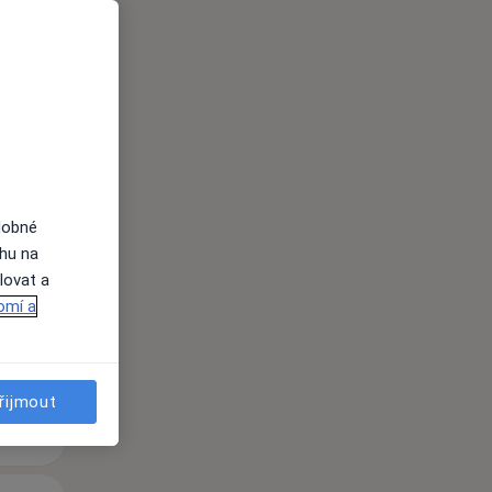
Po
Út
St
dobné
10 Srpen
11 Srpen
12 Srpen
ahu na
lovat a
omí a
i
řijmout