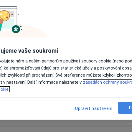
Zobrazit profil
e
500 Kč
ujeme vaše soukromí
r.o.
Dnes
Zítra
So
Ne
ovolujete nám a našim partnerům používat soubory cookie (nebo po
íček
6 Srpen
7 Srpen
8 Srpen
9 Srpen
e) ke shromažďování údajů pro statistické účely a poskytování obs
rg
ich zvyklostí při procházení. Své preference můžete kdykoli zkontro
t v nastavení. Další informace naleznete v
zásadách ochrany soukr
Online rezervace termínu není k dispozic
okie.
Zobrazit profil
Mapa
P
Upravit nastavení