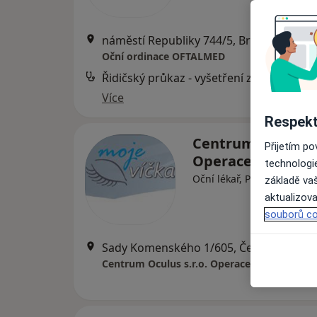
náměstí Republiky 744/5, Brno
•
Mapa
Oční ordinace OFTALMED
Řidičský průkaz - vyšetření zorného pol
Více
Respekt
Centrum Oculus s.
Přijetím p
Operace očních v
technologi
Oční lékař, Plastický chiru
základě vaš
aktualizova
souborů co
Sady Komenského 1/605, Český Těšín
•
Centrum Oculus s.r.o. Operace očních víček