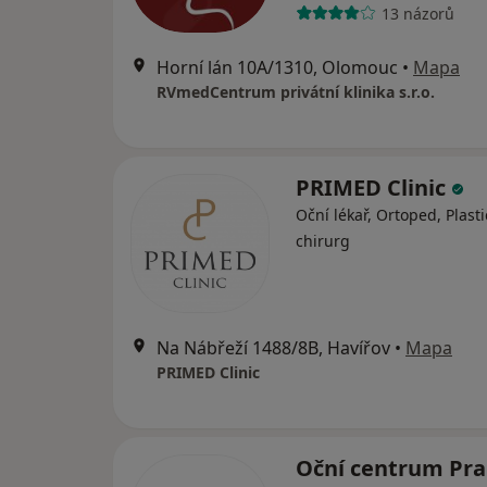
13 názorů
Horní lán 10A/1310, Olomouc
•
Mapa
RVmedCentrum privátní klinika s.r.o.
PRIMED Clinic
Oční lékař, Ortoped, Plasti
chirurg
Na Nábřeží 1488/8B, Havířov
•
Mapa
PRIMED Clinic
Oční centrum Pra