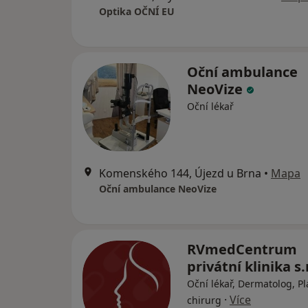
Optika OČNÍ EU
Oční ambulance
NeoVize
Oční lékař
Komenského 144, Újezd u Brna
•
Mapa
Oční ambulance NeoVize
RVmedCentrum
privátní klinika s.
Oční lékař, Dermatolog, Pl
·
Více
chirurg