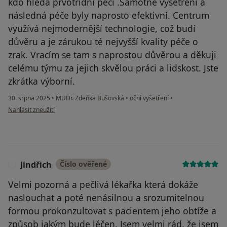
kdo hledá prvotřídní péči .Samotné vyšetření a
následná péče byly naprosto efektivní. Centrum
využívá nejmodernější technologie, což budí
důvěru a je zárukou té nejvyšší kvality péče o
zrak. Vracím se tam s naprostou důvěrou a děkuji
celému týmu za jejich skvělou práci a lidskost. Jste
zkrátka výborní.
30. srpna 2025
•
MUDr. Zdeňka Bušovská
•
oční vyšetření
•
podle názoru uživatele Eliška
Nahlásit zneužití
Jindřich
Číslo ověřené
J
Velmi pozorná a pečlivá lékařka která dokáže
naslouchat a poté nenásilnou a srozumitelnou
formou prokonzultovat s pacientem jeho obtíže a
způsob jakým bude léčen. Jsem velmi rád, že jsem