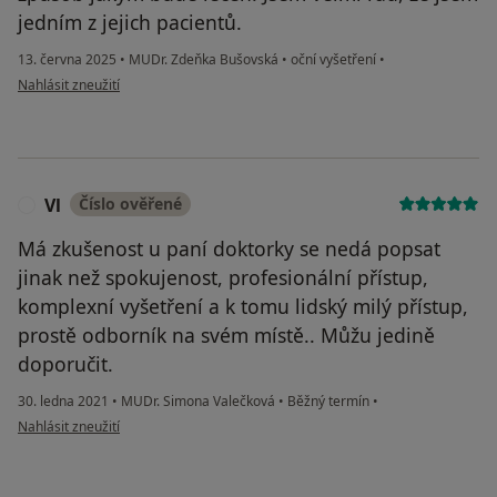
jedním z jejich pacientů.
13. června 2025
•
MUDr. Zdeňka Bušovská
•
oční vyšetření
•
podle názoru uživatele Jindřich
Nahlásit zneužití
Vl
Číslo ověřené
V
Má zkušenost u paní doktorky se nedá popsat
jinak než spokujenost, profesionální přístup,
komplexní vyšetření a k tomu lidský milý přístup,
prostě odborník na svém místě.. Můžu jedině
doporučit.
30. ledna 2021
•
MUDr. Simona Valečková
•
Běžný termín
•
podle názoru uživatele Vl
Nahlásit zneužití