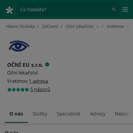
Hla
Co hledáte?
Hlavní Stránka
Zařízení
Oční Lékařství
Vratimov
Změna města
Zm
OČNÍ EU s.r.o.
Oční lékařství
Vratimov
1 adresa
5 názorů
O nás
Služby
Specialisté
Adresy
Názory
O nás