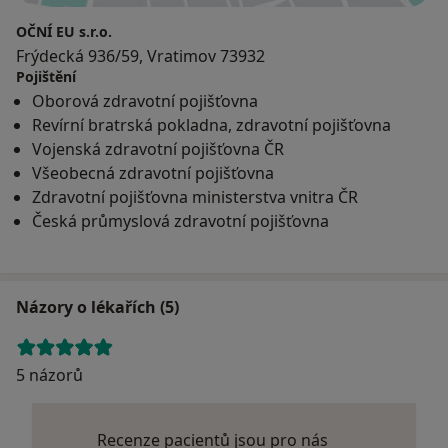
dermálními nitěmi.
OČNÍ EU s.r.o.
Frýdecká 936/59, Vratimov 73932
Zájemcům o kontaktní čočky nabízíme oční vyšetření s
Pojištění
poradenstvím, výběr vhodného typu kontaktních
Oborová zdravotní pojišťovna
čoček, zaškolení v manipulaci a aplikaci, jakož i
Revírní bratrská pokladna, zdravotní pojišťovna
následný prodej kontaktních čoček renomovaných
Vojenská zdravotní pojišťovna ČR
firem.
Všeobecná zdravotní pojišťovna
Zdravotní pojišťovna ministerstva vnitra ČR
Pro nechodící a invalidní pacienty nabízíme návštěvu
Česká průmyslová zdravotní pojišťovna
lékaře s vyšetřením v domácím prostředí, recepty pro
chronické pacienty zasíláme na vyžádání poštou. Stále
přijímáme nové pacienty a nebráníme se ani
pacientům komplikovaným, Díky specializaci našich
Názory o lékařích (5)
lékařek na oblast refrakční chirurgie jsme schopni
zajistit pacientům, kteří se chtějí zbavit brýlí, komplexní
bezplatné poradenství na základě nejnovějších
5 názorů
zkušeností a poznatků v tomto oboru, jakož i
následnou erudovanou péči po laserové i nitrooční
Recenze pacientů jsou pro nás
operaci.