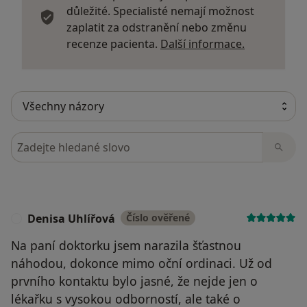
důležité. Specialisté nemají možnost
zaplatit za odstranění nebo změnu
V letošním roce jsme zdokonalili plastické operace
Další infor
recenze pacienta.
Další informace.
víček zakoupením elektrokauteru, který umožňuje
velmi jemný a čistý řez s výrazně menším krvácením,
což snižuje množství hematomů v oblasti víček,
urychluje hojení a návrat klientů do práce. Budeme
rovněž pokračovat v rozšiřování služeb lékařské
estetiky o odstraňování rozšířených žilek a
Hledejte v názorech
hemangiomů, jakož i drobných výrůstků v oblasti
obličeje, krku a dekoltu, našim klientkám nabídneme
nejmodernější výplňové materiály pro korekci vrásek.
Těšíme se na Vaši návštěvu :-)
Denisa Uhlířová
Číslo ověřené
D
Na paní doktorku jsem narazila šťastnou
náhodou, dokonce mimo oční ordinaci. Už od
prvního kontaktu bylo jasné, že nejde jen o
lékařku s vysokou odborností, ale také o