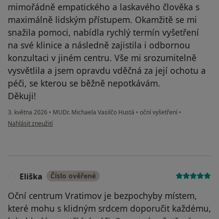
mimořádně empatického a laskavého člověka s
maximálně lidským přístupem. Okamžitě se mi
snažila pomoci, nabídla rychlý termín vyšetření
na své klinice a následně zajistila i odbornou
konzultaci v jiném centru. Vše mi srozumitelně
vysvětlila a jsem opravdu vděčná za její ochotu a
péči, se kterou se běžně nepotkávám.
Děkuji!
3. května 2026
•
MUDr. Michaela Vasilčo Hustá
•
oční vyšetření
•
podle názoru uživatele Denisa Uhlířová
Nahlásit zneužití
Eliška
Číslo ověřené
E
Oční centrum Vratimov je bezpochyby místem,
které mohu s klidným srdcem doporučit každému,