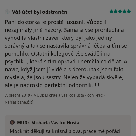
Váš účet byl odstraněn
Paní doktorka je prostě luxusní. Vůbec jí
nezajimaly jiné názory. Sama si vse prohlédla a
vyhodila vlastní závěr, který byl jako jediný
správný a tak se nastavila správná léčba a tím se
pomohlo. Ostatní kolegové vše sváděli na
psychiku, která s tím opravdu neměla co dělat. A
navíc, když jsem jí viděla s dcerou tak jsem fakt
myslela, že jsou sestry. Nejen že vypadá skvěle,
ale je naprosto perfektní odborník.!!!!
7. března 2019
•
MUDr. Michaela Vasilčo Hustá
•
oční křeč
•
podle názoru uživatele Váš účet byl odstraněn
Nahlásit zneužití
MUDr. Michaela Vasilčo Hustá
Mockrát děkuji za krásná slova, práce mě pořád