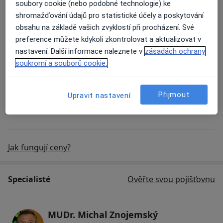
- možnost parkování přímo v centru Titanium
soubory cookie (nebo podobné technologie) ke
Služby
- plně bezbarierový přístup
shromažďování údajů pro statistické účely a poskytování
- příjemné prostředí vnitrobloku komplexu Titania se
obsahu na základě vašich zvyklostí při procházení. Své
spoustou zeleně, restauracemi, kavárnou, bankou i
preference můžete kdykoli zkontrolovat a aktualizovat v
Oční vyšetření
bankovními automaty.
nastavení. Další informace naleznete v
zásadách ochrany
soukromí a souborů cookie.
Korekce očních vad
Přijmout
Upravit nastavení
Laserové korekce vad zraku
Jak fungují ceny?
Specialisté
Ověřte svou pojišťovnu
MUDr. Michal Znojemský