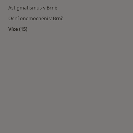
Astigmatismus v Brně
Oční onemocnění v Brně
Více (15)
Více v kategorii: Nejčastěji léčené nemoci