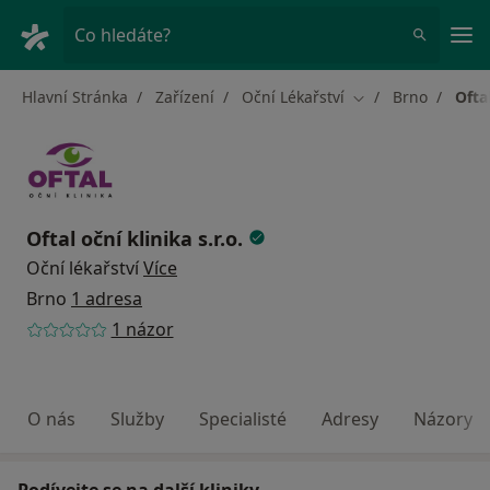
Hla
Co hledáte?
Hlavní Stránka
Zařízení
Oční Lékařství
Brno
Oftal
Změna města
Oftal oční klinika s.r.o.
Oční lékařství
Více
Brno
1 adresa
1 názor
O nás
Služby
Specialisté
Adresy
Názory
Podívejte se na další kliniky