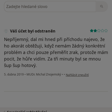
Hledejte v názorech
Váš účet byl odstraněn
Nepříjemný, dal mi hned při příchodu najevo, že
ho akorát obtěžuji, když nemám žádný konkrétní
problém a chci pouze přeměřit zrak, protože mám
pocit, že hůře vidím. Za tři minuty byl se mnou
šup šup hotový.
podle názoru uživatele Váš účet 
5. dubna 2019
•
MUDr. Michal Znojemský
•
•
Nahlásit zneužití