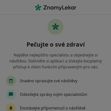
Hla
Nystagmus • Brno, jihomoravský
Filtry
• 1
Mapa
Nystagmus Brno
Pečujte o své zdraví
Jak řadíme výsledky vyhledávání?
Najděte nejlepšího specialistu a objednejte si
návštěvu. Stáhněte si aplikaci a získejte bezplatný
Jakého specialistu hledáte?
přístup k všem funkcím připraveným pro vás:
Oční lékař
Optometrista
Snadno spravujte své návštěvy
Odesílejte zprávy svým specialistům
Dostávejte připomenutí o návštěvě