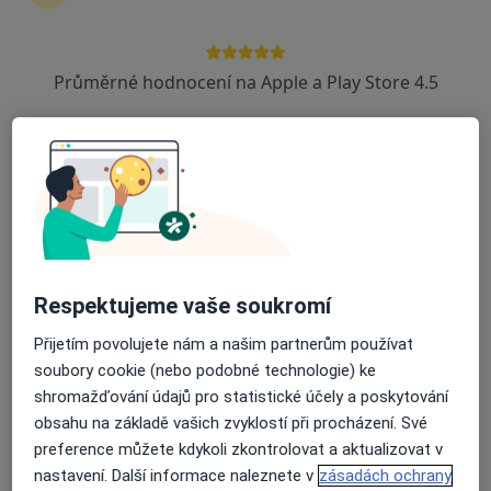
Průměrné hodnocení na Apple a Play Store 4.5
MUDr. Tomáš Mňuk
·
Více
Oční lékař
455 názorů
náměstí Republiky 744/5, Brno
•
Mapa
Oční ordinace OFTALMED
OCT (optická koherentní tomografie)
700 Kč
Tento specialista nenabízí online rezervaci termínu na této adrese.
Respektujeme vaše soukromí
Rezervovat termín
Přijetím povolujete nám a našim partnerům používat
soubory cookie (nebo podobné technologie) ke
shromažďování údajů pro statistické účely a poskytování
obsahu na základě vašich zvyklostí při procházení. Své
preference můžete kdykoli zkontrolovat a aktualizovat v
nastavení. Další informace naleznete v
zásadách ochrany