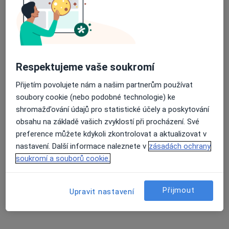
Průměrné hodnocení na Apple a Play Store 4.5
MUDr. Pavel Ovísek
·
Více
Otorinolaryngolog
94 názorů
Respektujeme vaše soukromí
Úpatní 58, Brno, Nový Lískovec, Brno
•
Mapa
Přijetím povolujete nám a našim partnerům používat
Privátní ORL ambulance pro děti a dospělé
soubory cookie (nebo podobné technologie) ke
shromažďování údajů pro statistické účely a poskytování
Tento specialista nenabízí online rezervaci termínu na této adrese.
obsahu na základě vašich zvyklostí při procházení. Své
Rezervovat termín
preference můžete kdykoli zkontrolovat a aktualizovat v
nastavení. Další informace naleznete v
zásadách ochrany
soukromí a souborů cookie.
Přijmout
Upravit nastavení