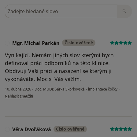
Hledejte v názorech
Mgr. Michal Parkán
Číslo ověřené
M
Vynikající. Nemám jiných slov kterými bych
definoval práci odborníků na této klinice.
Obdivuji Vaši práci a nasazení se kterým ji
vykonáváte. Moc si Vás vážím.
10. dubna 2026
•
Doc. MUDr. Šárka Skorkovská
•
implantace čočky
•
podle názoru uživatele Mgr. Michal Parkán
Nahlásit zneužití
Věra Dvořáková
Číslo ověřené
V