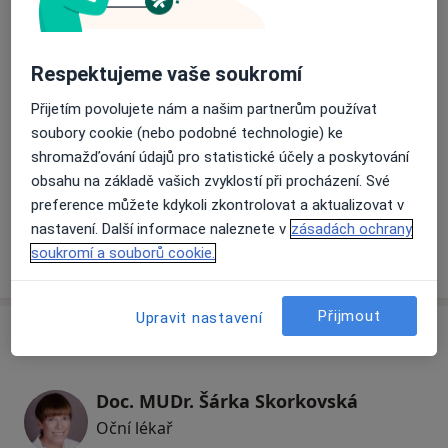
Oční klinika NeoVize má podepsané smlouvy se všemi
Vyšetření očního pozadí
zdravotními pojišťovnami.
Respektujeme vaše soukromí
Vyšetření očí
Přijetím povolujete nám a našim partnerům používat
soubory cookie (nebo podobné technologie) ke
Operace šedého zákalu
shromažďování údajů pro statistické účely a poskytování
obsahu na základě vašich zvyklostí při procházení. Své
+ 3 služby
preference můžete kdykoli zkontrolovat a aktualizovat v
nastavení. Další informace naleznete v
zásadách ochrany
soukromí a souborů cookie.
Jak fungují ceny?
Přijmout
Upravit nastavení
Specialisté
Doc. MUDr. Šárka Skorkovská
Oční lékař