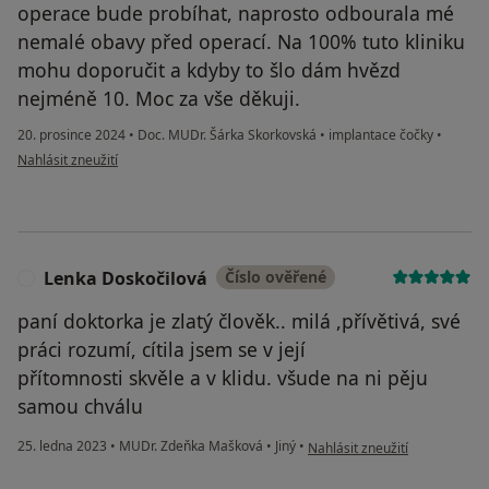
operace bude probíhat, naprosto odbourala mé
nemalé obavy před operací. Na 100% tuto kliniku
mohu doporučit a kdyby to šlo dám hvězd
nejméně 10. Moc za vše děkuji.
20. prosince 2024
•
Doc. MUDr. Šárka Skorkovská
•
implantace čočky
•
podle názoru uživatele Jarka Wiszová
Nahlásit zneužití
Lenka Doskočilová
Číslo ověřené
L
paní doktorka je zlatý člověk.. milá ,přívětivá, své
práci rozumí, cítila jsem se v její
přítomnosti skvěle a v klidu. všude na ni pěju
samou chválu
podle názoru uživatele Lenka
25. ledna 2023
•
MUDr. Zdeňka Mašková
•
Jiný
•
Nahlásit zneužití