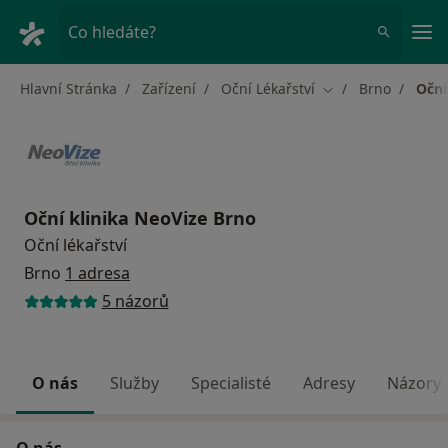
Hla
Co hledáte?
Hlavní Stránka
Zařízení
Oční Lékařství
Brno
Oční
Změna města
Oční klinika NeoVize Brno
Oční lékařství
Brno
1 adresa
5 názorů
O nás
Služby
Specialisté
Adresy
Názory
O nás