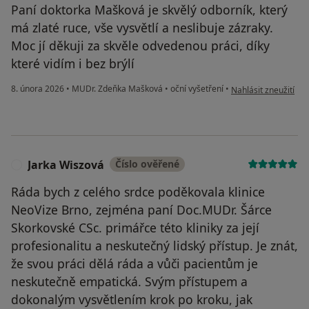
Paní doktorka Mašková je skvělý odborník, který
má zlaté ruce, vše vysvětlí a neslibuje zázraky.
Moc jí děkuji za skvěle odvedenou práci, díky
které vidím i bez brýlí
podle názoru uživat
8. února 2026
•
MUDr. Zdeňka Mašková
•
oční vyšetření
•
Nahlásit zneužití
Jarka Wiszová
Číslo ověřené
J
Ráda bych z celého srdce poděkovala klinice
NeoVize Brno, zejména paní Doc.MUDr. Šárce
Skorkovské CSc. primářce této kliniky za její
profesionalitu a neskutečný lidský přístup. Je znát,
že svou práci dělá ráda a vůči pacientům je
neskutečně empatická. Svým přístupem a
dokonalým vysvětlením krok po kroku, jak