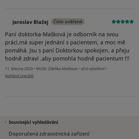
Jaroslav Blažej
Číslo ověřené
J
Paní doktorka-Mašková je odborník na svou
práci,má super jednání s pacientem, a moc mě
pomáhá. Jsu s paní Doktorkou spokojen, a přeju
hodně zdraví ,aby pomohla hodně pacientum !!!
11. března 2020
•
MUDr. Zdeňka Mašková
•
oční vyšetření
•
podle názoru uživatele Jaroslav Blažej
Nahlásit zneužití
Související vyhledávání
Doporučená zdravotnická zařízení