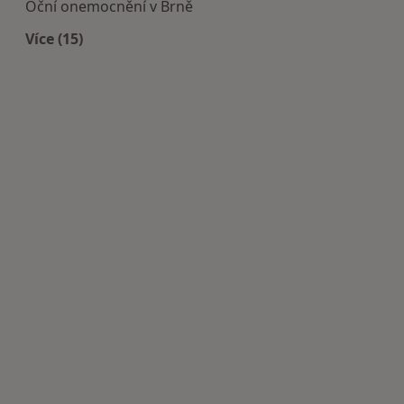
Oční onemocnění v Brně
Více (15)
Více v kategorii: Nejčastěji léčené nemoci