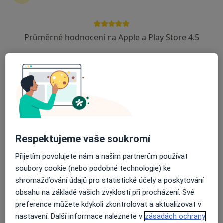
Průměrné hodnocení na Apple a Play Store 4.5
MUDr. Tomáš Mňuk
·
Více
Oční lékař
455 názorů
náměstí Republiky 744/5, Brno
•
Mapa
Oční ordinace OFTALMED
OCT (optická koherentní tomografie)
700 Kč
Tento specialista nenabízí online rezervaci termínu na této adrese.
Respektujeme vaše soukromí
Rezervovat termín
Přijetím povolujete nám a našim partnerům používat
soubory cookie (nebo podobné technologie) ke
shromažďování údajů pro statistické účely a poskytování
obsahu na základě vašich zvyklostí při procházení. Své
preference můžete kdykoli zkontrolovat a aktualizovat v
nastavení. Další informace naleznete v
zásadách ochrany