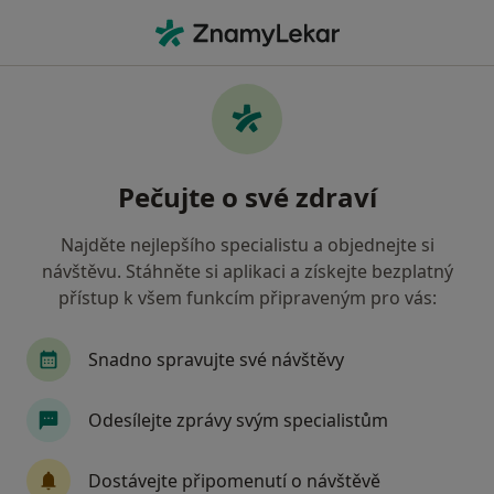
Hla
Odchlípení Sítnice • Brno, jihomoravský
Filtry
• 1
Mapa
Odchlípení sítnice Brno
Pečujte o své zdraví
Jak řadíme výsledky vyhledávání?
Najděte nejlepšího specialistu a objednejte si
návštěvu. Stáhněte si aplikaci a získejte bezplatný
Jakého specialistu hledáte?
přístup k všem funkcím připraveným pro vás:
Oční lékař
Optometrista
Snadno spravujte své návštěvy
Odesílejte zprávy svým specialistům
Dostávejte připomenutí o návštěvě