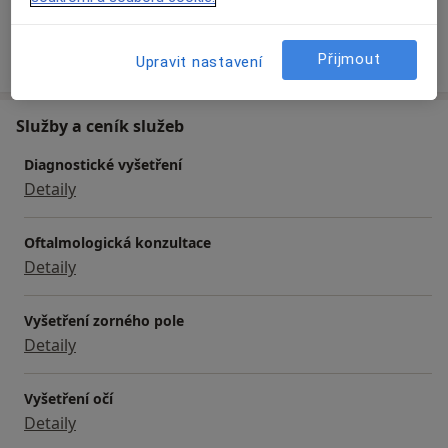
Více
o zkušenostech
Přijmout
Upravit nastavení
Služby a ceník služeb
Diagnostické vyšetření
Detaily
Oftalmologická konzultace
Detaily
Vyšetření zorného pole
Detaily
Vyšetření očí
Detaily