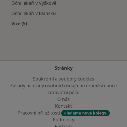
Oční lékaři v Vyškově
Oční lékaři v Blansku
Více (5)
Více v kategorii: V okolí Újezda u Brna
Stránky
Soukromí a soubory cookies
Zásady ochrany osobních údajů pro zaměstnance
zdravotní péče
O nás
Kontakt
Pracovní příležitosti
Hledáme nové kolegy!
Podmínky
Partneři