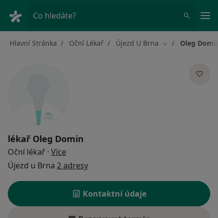
Hla
Co hledáte?
Hlavní Stránka
Oční Lékař
Újezd U Brna
Oleg Domi
Změna města
lékař
Oleg Domin
o specializacích
Oční lékař
·
Více
Újezd u Brna
2 adresy
Kontaktní údaje