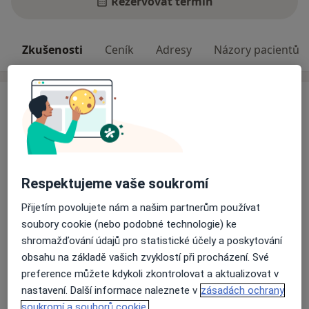
Rezervovat termín
Zkušenosti
Ceník
Adresy
Názory pacientů
Zkušenosti
Oftalmologii se věnuji od roku 2004. Od roku 2016
působím na Oční klinice NeoVize Brno, kde se věnuji
diagnostice očních onemocnění a operacím šedého
zákalu.
Respektujeme vaše soukromí
Odborník na:
Přijetím povolujete nám a našim partnerům používat
Oftalmologie
soubory cookie (nebo podobné technologie) ke
shromažďování údajů pro statistické účely a poskytování
Hlavní léčená onemocnění
obsahu na základě vašich zvyklostí při procházení. Své
Xantelesma
Poruchy zraku
preference můžete kdykoli zkontrolovat a aktualizovat v
Alergické onemocnění očí
Exoftalmus
Vlčí zrno
nastavení. Další informace naleznete v
zásadách ochrany
a11y_sr_more_diseases
+20
soukromí a souborů cookie.