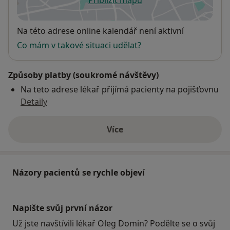
se otevře v nové záložce
Dostupnost
Na této adrese online kalendář není aktivní
Co mám v takové situaci udělat?
Způsoby platby (soukromé návštěvy)
Na teto adrese lékař přijímá pacienty na pojišťovnu
Detaily
Více
o adrese
Názory pacientů se rychle objeví
Napište svůj první názor
Už jste navštívili lékař Oleg Domin? Podělte se o svůj