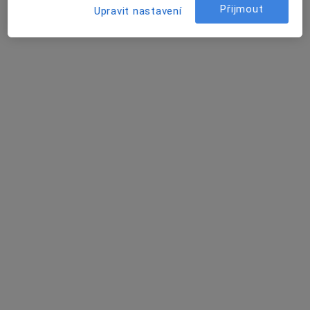
Kateřina Manethová
Přijmout
Upravit nastavení
Oční lékař
Praha
František Šůs
Oční lékař
Praha
Petr Nejtek
Neurolog
Aš
Václav Ouřada
Oční lékař