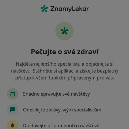
Hla
Co hledáte?
Hlavní Stránka
Nemoci
Poruchy Zraku
Poruchy zraku - informace,
Pečujte o své zdraví
specialisté, otázky a odpovědi
Najděte nejlepšího specialistu a objednejte si
návštěvu. Stáhněte si aplikaci a získejte bezplatný
přístup k všem funkcím připraveným pro vás:
Informace
Snadno spravujte své návštěvy
Odesílejte zprávy svým specialistům
Dbejte o své zdraví
Zůstaňte doma a vyberte online konzultaci pro
Dostávejte připomenutí o návštěvě