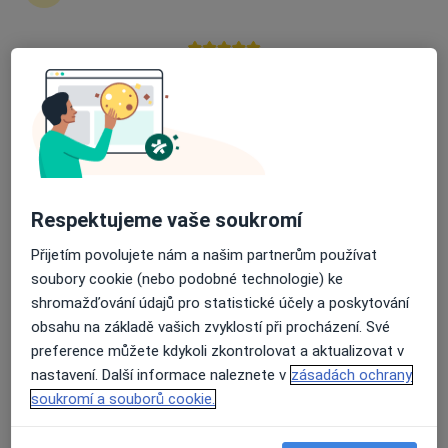
zahájení nebo pokračování léčby. Pokud to
potřebujete, můžete si také objednat návštěvu v
ordinaci.
Průměrné hodnocení na Apple a Play Store 4.5
Zobrazit profily specialistů
Jak to funguje?
Respektujeme vaše soukromí
Odborníci
Přijetím povolujete nám a našim partnerům používat
soubory cookie (nebo podobné technologie) ke
shromažďování údajů pro statistické účely a poskytování
Dana Černohubá
obsahu na základě vašich zvyklostí při procházení. Své
preference můžete kdykoli zkontrolovat a aktualizovat v
Oční lékař
nastavení. Další informace naleznete v
zásadách ochrany
Praha
soukromí a souborů cookie.