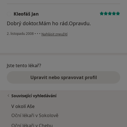
Kleofáš Jan
K
Dobrý doktor.Mám ho rád.Opravdu.
podle názoru uživatele Kleofáš Jan
2. listopadu 2008
•
•
•
Nahlásit zneužití
Jste tento lékař?
Upravit nebo spravovat profil
Související vyhledávání
V okolí Aše
Oční lékaři v Sokolově
Oční lékaři v Chebu