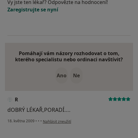
Vy jste ten lékař? Odpovězte na hodnocení!
Zaregistrujte se nyní
Pomáhají vám názory rozhodovat o tom,
kterého specialistu nebo ordinaci navštívit?
Ano
Ne
R
dOBRÝ LÉKAŘ,PORADÍ....
podle názoru uživatele R
18. května 2009
•
•
•
Nahlásit zneužití