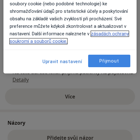
soubory cookie (nebo podobné technologie) ke
shromažďování údajů pro statistické účely a poskytování
Přiblížit mapu
obsahu na základě vašich zvyklostí při procházení. Své
se otevře v nové záložce
preference můžete kdykoli zkontrolovat a aktualizovat v
nastavení. Další informace naleznete v
zásadách ochrany
Dostupnost
Na této adrese online kalendář není aktivní
soukromí a souborů cookie.
Co mám v takové situaci udělat?
Přijmout
Upravit nastavení
Způsoby platby (soukromé návštěvy)
Na teto adrese lékař přijímá pacienty na pojišťovnu
Detaily
Více
o adrese
Názory
Přidejte svůj názor