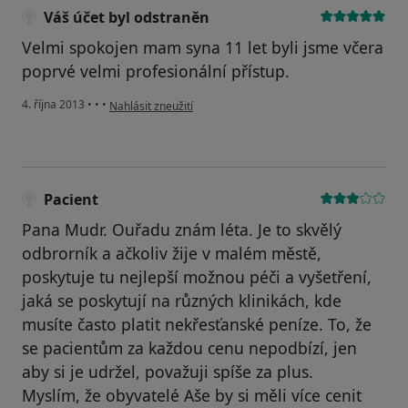
Váš účet byl odstraněn
Velmi spokojen mam syna 11 let byli jsme včera
poprvé velmi profesionální přístup.
podle názoru uživatele Váš účet byl odstraněn
4. října 2013
•
•
•
Nahlásit zneužití
Pacient
Pana Mudr. Ouřadu znám léta. Je to skvělý
odbrorník a ačkoliv žije v malém městě,
poskytuje tu nejlepší možnou péči a vyšetření,
jaká se poskytují na různých klinikách, kde
musíte často platit nekřesťanské peníze. To, že
se pacientům za každou cenu nepodbízí, jen
aby si je udržel, považuji spíše za plus.
Myslím, že obyvatelé Aše by si měli více cenit