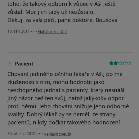
toho, že takový odborník vůbec v Aši ještě
zůstal. Moc jich tady už nezůstalo.
Děkuji za vaši péči, pane doktore. Boušová
podle názoru uživatele Pacient
18. září 2011
•
•
•
Nahlásit zneužití
Pacient
Chování jediného očního lékaře v Aši, po mé
zkušenosti s ním, mohu hodnotit jako
neschopného jednat s pacienty, který nesnáší
jiný názor než ten svůj, natož jakýkoliv odpor
proti němu. Jeho chování snižuje jeho odborné
kvality. Dobrý lékař by se neměl, ze strany
pacientů, nikdy dočkat takového hodnocení.
podle názoru uživatele Pacient
30. března 2010
•
•
•
Nahlásit zneužití