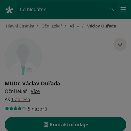
Hla
Co hledáte?
Hlavní Stránka
Oční Lékař
Aš
Václav Ouřada
Změna města
MUDr.
Václav Ouřada
o specializacích
Oční lékař
·
Více
Aš
1 adresa
5 názorů
Kontaktní údaje