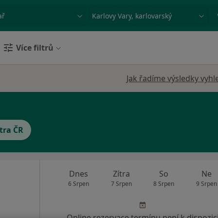
ace, nemoc nebo příjmení
Město nebo region
Více filtrů
Jak řadíme výsledky vyhl
tra ČR
Dnes
Zítra
So
Ne
6 Srpen
7 Srpen
8 Srpen
9 Srpen
Online rezervace termínu není k dispozic