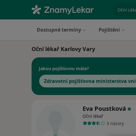
specializ
Dostupné termíny
Pojištění
Oční lékař Karlovy Vary
Jakou pojišťovnu máte?
Zdravotní pojišťovna ministerstva vni
Eva Poustková
Oční lékař
3 názory