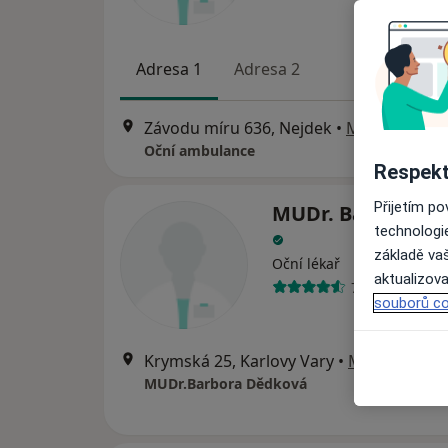
Adresa 1
Adresa 2
Závodu míru 636, Nejdek
•
Mapa
Oční ambulance
Respekt
Přijetím p
MUDr. Barbora D
technologi
základě vaš
Oční lékař
aktualizova
7 názorů
souborů co
Krymská 25, Karlovy Vary
•
Mapa
MUDr.Barbora Dědková