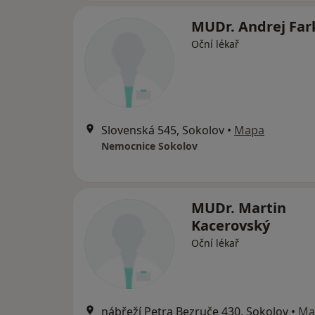
MUDr. Andrej Far
Oční lékař
Slovenská 545, Sokolov
•
Mapa
Nemocnice Sokolov
MUDr. Martin
Kacerovský
Oční lékař
nábřeží Petra Bezruče 430, Sokolov
•
Ma