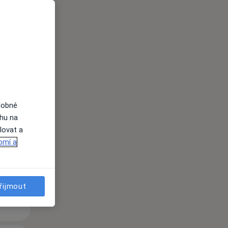
dobné
Po
Út
St
ahu na
10 Srpen
11 Srpen
12 Srpen
lovat a
omí a
i
řijmout