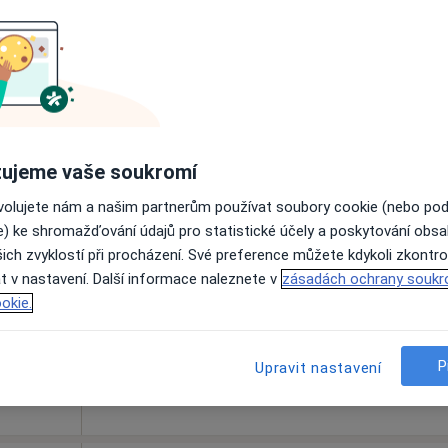
Rezervovat termín
ujeme vaše soukromí
ovolujete nám a našim partnerům používat soubory cookie (nebo po
ědková
Dnes
Zítra
So
Ne
e) ke shromažďování údajů pro statistické účely a poskytování obs
6 Srpen
7 Srpen
8 Srpen
9 Srpen
ich zvyklostí při procházení. Své preference můžete kdykoli zkontro
t v nastavení. Další informace naleznete v
zásadách ochrany soukr
Online rezervace termínu není k dispozic
okie.
Rezervovat termín
P
Upravit nastavení