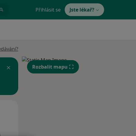
Přihlásit se
Jste lékař?
edávání?
Rozbalit mapu
Po
Út
St
10 Srpen
11 Srpen
12 Srpen
i