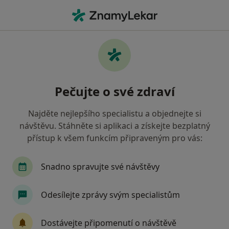
Hla
Oční Lékař • Ostrov, karlovarský
Filtry
Mapa
Oční lékař Ostrov
Pečujte o své zdraví
Jak řadíme výsledky vyhledávání?
Najděte nejlepšího specialistu a objednejte si
návštěvu. Stáhněte si aplikaci a získejte bezplatný
Jakou pojišťovnu máte?
přístup k všem funkcím připraveným pro vás:
Zdravotní pojišťovna ministerstva vnitra ČR
O
Snadno spravujte své návštěvy
Odesílejte zprávy svým specialistům
Dostávejte připomenutí o návštěvě