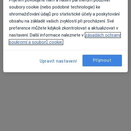
MUDr. Prokop Jiří
soubory cookie (nebo podobné technologie) ke
Oční lékař
shromažďování údajů pro statistické účely a poskytování
7 názorů
obsahu na základě vašich zvyklostí při procházení. Své
Jaltská 15, Karlovy Vary
•
Mapa
preference můžete kdykoli zkontrolovat a aktualizovat v
Beauty Eye, ordinace očního lékaře
nastavení. Další informace naleznete v
zásadách ochrany
Tento specialista nenabízí online rezervaci termínu na této adrese.
soukromí a souborů cookie.
Rezervovat termín
Přijmout
Upravit nastavení
MUDr. Andej Farkaš
Oční lékař