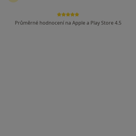
Průměrné hodnocení na Apple a Play Store 4.5
MUDr. Barbora Dědková
Oční lékař
7 názorů
Krymská 25, Karlovy Vary
•
Mapa
MUDr.Barbora Dědková
Tento specialista nenabízí online rezervaci termínu na této adrese.
Rezervovat termín