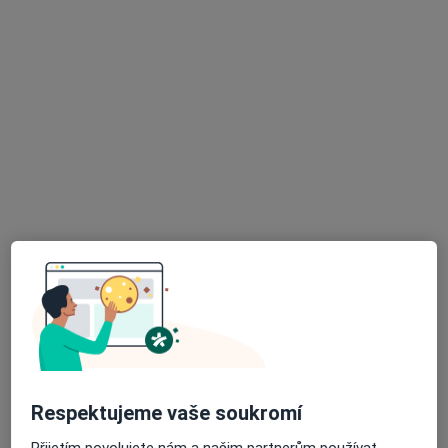
MUDr. Stanislav Kloz
Oční lékař
12 názorů
Hlavní 9, Dalovice
•
Mapa
Privátní oční praxe
Tento specialista nenabízí online rezervaci termínu na této adrese.
Rezervovat termín
Respektujeme vaše soukromí
Přijetím povolujete nám a našim partnerům používat