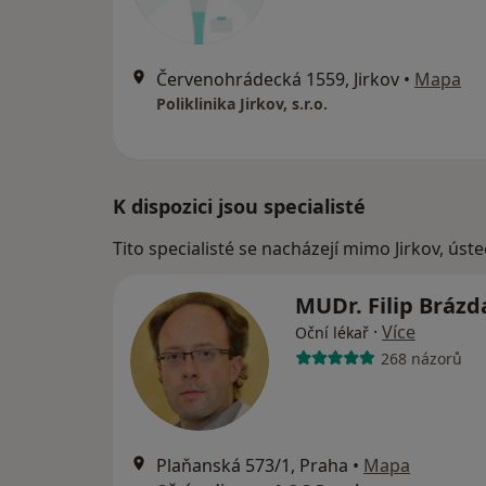
Červenohrádecká 1559, Jirkov
•
Mapa
Poliklinika Jirkov, s.r.o.
K dispozici jsou specialisté
Tito specialisté se nacházejí mimo Jirkov, úst
MUDr. Filip Bráz
·
Více
Oční lékař
268 názorů
Plaňanská 573/1, Praha
•
Mapa