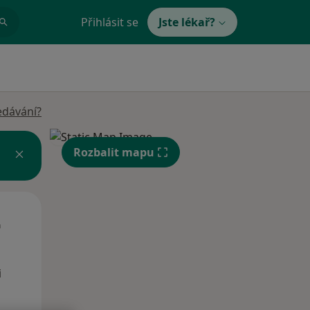
Přihlásit se
Jste lékař?
edávání?
Rozbalit mapu
Čt
Pá
So
n
13 Srpen
14 Srpen
15 Srpen
i