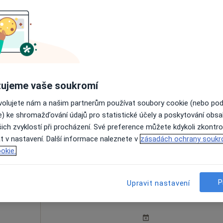
vá
Dnes
Zítra
Út
St
9 Srpen
10 Srpen
11 Srpen
12 Srpe
ujeme vaše soukromí
Online rezervace termínu není k dispozic
ovolujete nám a našim partnerům používat soubory cookie (nebo po
e) ke shromažďování údajů pro statistické účely a poskytování obs
Rezervovat termín
ich zvyklostí při procházení. Své preference můžete kdykoli zkontro
t v nastavení. Další informace naleznete v
zásadách ochrany soukr
okie.
P
Upravit nastavení
ová
Dnes
Zítra
Út
St
9 Srpen
10 Srpen
11 Srpen
12 Srpe