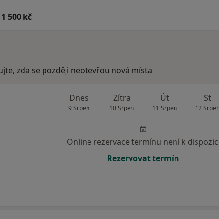
 1 500 kč
ujte, zda se později neotevřou nová místa.
Dnes
Zítra
Út
St
9 Srpen
10 Srpen
11 Srpen
12 Srpe
Online rezervace termínu není k dispozic
Rezervovat termín