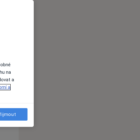
Čt
Pá
So
n
13 Srpen
14 Srpen
15 Srpen
i
dobné
ahu na
lovat a
omí a
řijmout
Čt
Pá
So
n
13 Srpen
14 Srpen
15 Srpen