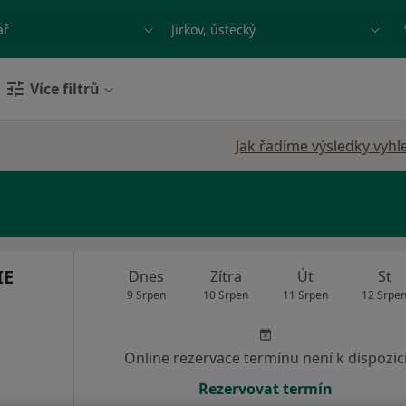
ace, nemoc nebo příjmení
Město nebo region
Více filtrů
Jak řadíme výsledky vyhl
IE
Dnes
Zítra
Út
St
9 Srpen
10 Srpen
11 Srpen
12 Srpe
Online rezervace termínu není k dispozic
Rezervovat termín