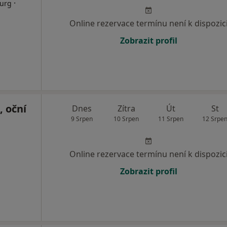
·
rurg
Online rezervace termínu není k dispozic
Zobrazit profil
, oční
Dnes
Zítra
Út
St
9 Srpen
10 Srpen
11 Srpen
12 Srpe
Online rezervace termínu není k dispozic
Zobrazit profil