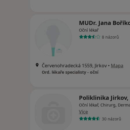
MUDr. Jana Bořík
Oční lékař
8 názorů
Červenohradecká 1559, Jirkov
•
Mapa
Ord. lékaře specialisty - oční
Poliklinika Jirkov, 
Oční lékař, Chirurg, Derm
Více
30 názorů