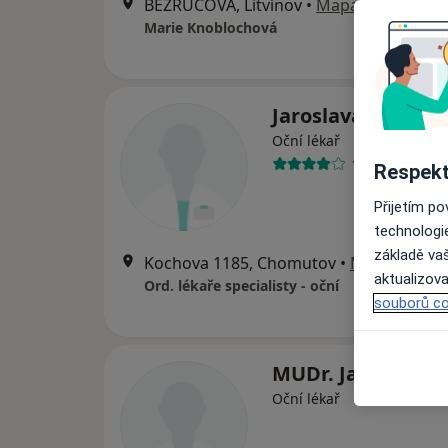
BEZRUČOVA, Litvínov
•
Mapa
Marie Knoblochová
Jaroslava Berano
Oční lékař
11 názorů
Respekt
Přijetím p
technologi
základě vaš
Kochova 1185, Chomutov
•
Mapa
aktualizova
Ord. lékaře specialisty - oční
souborů co
MUDr. Jana Bořík
Oční lékař