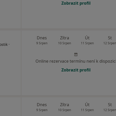
Zobrazit profil
Dnes
Zítra
Út
St
9 Srpen
10 Srpen
11 Srpen
12 Srpe
·
ostik
Online rezervace termínu není k dispozic
Zobrazit profil
Dnes
Zítra
Út
St
9 Srpen
10 Srpen
11 Srpen
12 Srpe