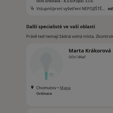
Oční ordinace - A.S.O.P.spol. s.r.o.
Vstupní/první vyšetření NEPOJIŠTĚNÉHO pacienta nebo kontrola nepojištěného pacienta po více než 2 letech
od
Další specialisté ve vaší oblasti
Právě teď nemají žádná volná místa. Zkontrol
Marta Krákorová
Oční lékař
Chomutov
•
Mapa
Ordinace