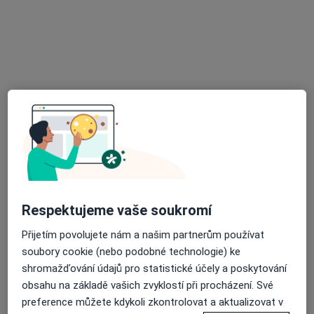
11 názorů
Kochova 1185, Chomutov
•
Mapa
Ord. lékaře specialisty - oční
Tento specialista nenabízí online rezervaci termínu na této adrese.
Rezervovat termín
K dispozici jsou specialisté
Tito specialisté se nacházejí mimo Litvínov, ústecký, v
oblastech blízkých vašemu vyhledávání.
Respektujeme vaše soukromí
Přijetím povolujete nám a našim partnerům používat
soubory cookie (nebo podobné technologie) ke
shromažďování údajů pro statistické účely a poskytování
obsahu na základě vašich zvyklostí při procházení. Své
preference můžete kdykoli zkontrolovat a aktualizovat v