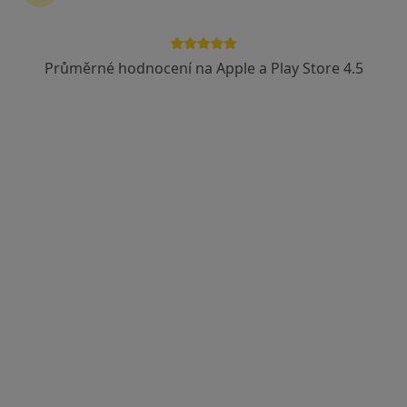
Průměrné hodnocení na Apple a Play Store 4.5
MUDr. Aleš Čech
Oční lékař
Nemocniční 264, Duchcov
•
Mapa
VITA, s.r.o. - Městská nemocnice
Tento specialista nenabízí online rezervaci termínu na této adrese.
Rezervovat termín