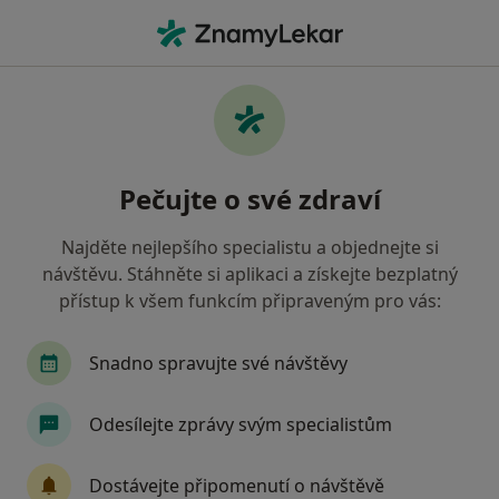
Hla
Oční Lékař • Litvínov, ústecký
Filtry
Mapa
Oční lékař Litvínov
Pečujte o své zdraví
Jak řadíme výsledky vyhledávání?
Najděte nejlepšího specialistu a objednejte si
návštěvu. Stáhněte si aplikaci a získejte bezplatný
Jakou pojišťovnu máte?
přístup k všem funkcím připraveným pro vás:
Zdravotní pojišťovna ministerstva vnitra ČR
O
Snadno spravujte své návštěvy
Odesílejte zprávy svým specialistům
Dostávejte připomenutí o návštěvě