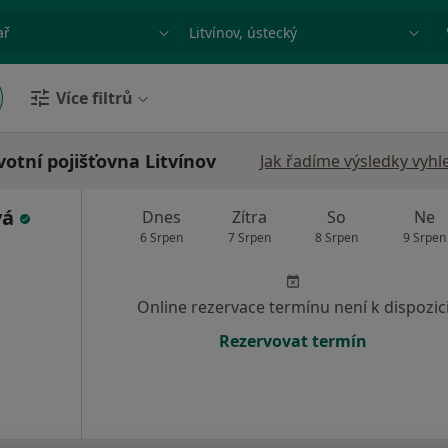
ace, nemoc nebo příjmení
Město nebo region
Více filtrů
otní pojišťovna Litvínov
Jak řadíme výsledky vyhl
vá
Dnes
Zítra
So
Ne
6 Srpen
7 Srpen
8 Srpen
9 Srpen
Online rezervace termínu není k dispozic
Rezervovat termín