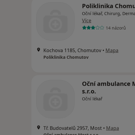
Poliklinika Chom
Oční lékař, Chirurg, Derm
Více
14 názorů
Kochova 1185, Chomutov
•
Mapa
Poliklinika Chomutov
Oční ambulance 
s.r.o.
Oční lékař
Tř. Budovatelů 2957, Most
•
Mapa
Oční ambulance Most s.r.o.