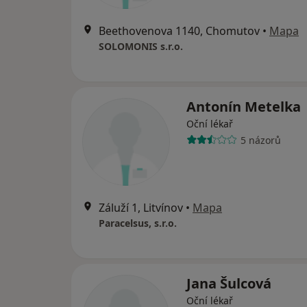
Beethovenova 1140, Chomutov
•
Mapa
SOLOMONIS s.r.o.
Antonín Metelka
Oční lékař
5 názorů
Záluží 1, Litvínov
•
Mapa
Paracelsus, s.r.o.
Jana Šulcová
Oční lékař