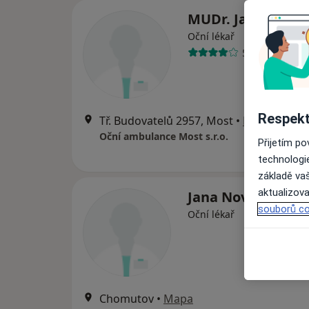
MUDr. Jan Paneš
Oční lékař
5 názorů
Respekt
Tř. Budovatelů 2957, Most
•
Mapa
Oční ambulance Most s.r.o.
Přijetím p
technologi
základě vaš
aktualizova
Jana Novotná
souborů co
Oční lékař
Chomutov
•
Mapa