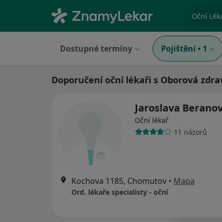
specializ
Dostupné termíny
Pojištění
•
1
Doporučení oční lékaři s Oborová zdrav
Jaroslava Berano
Oční lékař
11 názorů
Kochova 1185, Chomutov
•
Mapa
Ord. lékaře specialisty - oční