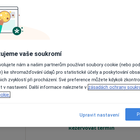
Dnes
Zítra
So
Ne
6 Srpen
7 Srpen
8 Srpen
9 Srpen
Online rezervace termínu není k dispozic
Rezervovat termín
ujeme vaše soukromí
ovolujete nám a našim partnerům používat soubory cookie (nebo po
e) ke shromažďování údajů pro statistické účely a poskytování obs
ich zvyklostí při procházení. Své preference můžete kdykoli zkontro
t v nastavení. Další informace naleznete v
zásadách ochrany soukr
Dnes
Zítra
So
Ne
okie.
6 Srpen
7 Srpen
8 Srpen
9 Srpen
P
Upravit nastavení
Online rezervace termínu není k dispozic
Rezervovat termín