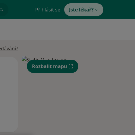
Přihlásit se
Jste lékař?
edávání?
Po
Út
St
Rozbalit mapu
10 Srpen
11 Srpen
12 Srpen
i