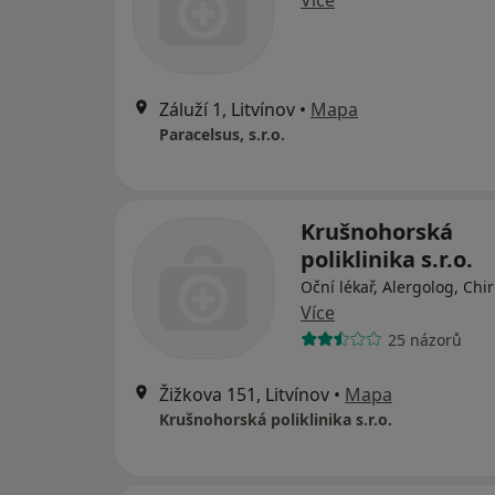
Více
Záluží 1, Litvínov
•
Mapa
Paracelsus, s.r.o.
Krušnohorská
poliklinika s.r.o.
Oční lékař, Alergolog, Chi
Více
25 názorů
Žižkova 151, Litvínov
•
Mapa
Krušnohorská poliklinika s.r.o.