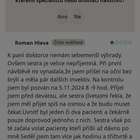
kterého specialistu nebo ordinaci navštívit?
Ano
Ne
Roman Hlava
Číslo ověřené
R
K paní doktorce nemám sebemenší výhrady.
Ovšem sestra je velice nepříjemná. Při první
návštěvě mi vynadala,že jsem přišel na oční bez
brýlí a měla pár dalších invektiv. Na kontrolu
jsem byl pozván na 5.11.2024 8 -9 hod. Přijel
jsem před devátou, ale sestra (Iveta)mi řekla, že
jsem měl přijet spíš na osmou a že budu muset
čekat.Uvnitř byl jeden či dva pacienti a čekárně
pouze doprovod jednoho z nich. Sestra však po
té začala volat pacienty kteří přišli až dávno po
mně.Seděl jsem tam více jak hodinu a třičtvrtě a