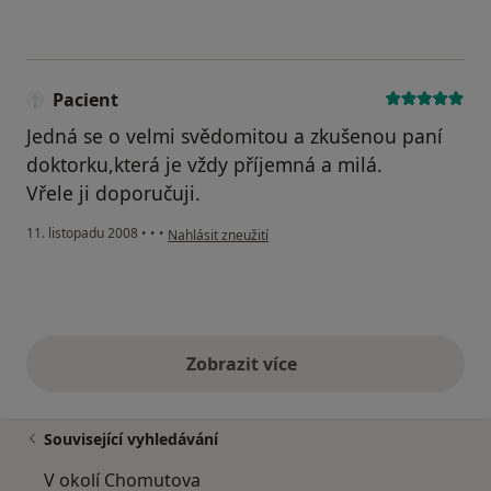
Pacient
Jedná se o velmi svědomitou a zkušenou paní
doktorku,která je vždy příjemná a milá.
Vřele ji doporučuji.
podle názoru uživatele Pacient
11. listopadu 2008
•
•
•
Nahlásit zneužití
Zobrazit více
výše uvedené názory
Související vyhledávání
V okolí Chomutova