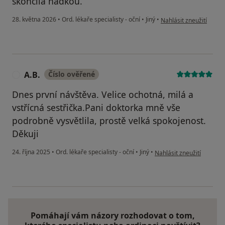
skončila hádkou.
podle názoru uživatel
28. května 2026
•
Ord. lékaře specialisty - oční
•
Jiný
•
Nahlásit zneužití
A.B.
Číslo ověřené
A
Dnes první návštěva. Velice ochotná, milá a
vstřícná sestřička.Pani doktorka mně vše
podrobně vysvětlila, prostě velká spokojenost.
Děkuji
podle názoru uživatele A.
24. října 2025
•
Ord. lékaře specialisty - oční
•
Jiný
•
Nahlásit zneužití
Pomáhají vám názory rozhodovat o tom,