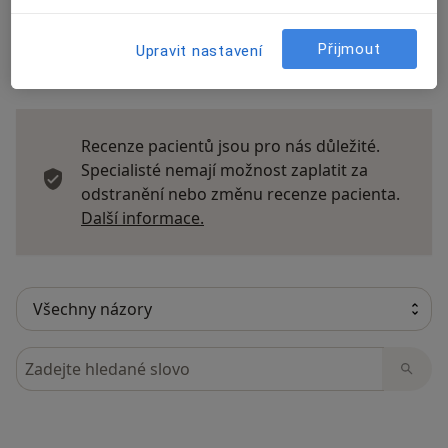
Přijmout
Upravit nastavení
11 názorů
Recenze pacientů jsou pro nás důležité.
Specialisté nemají možnost zaplatit za
odstranění nebo změnu recenze pacienta.
Další informace o názorech
Další informace.
Hledejte v názorech