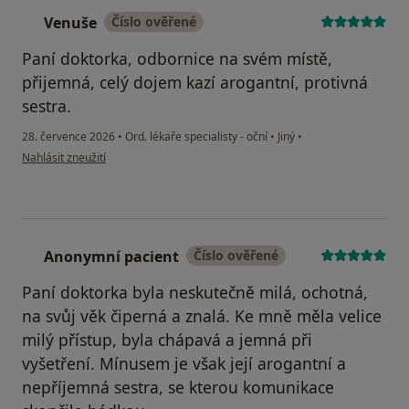
Venuše
Číslo ověřené
V
Paní doktorka, odbornice na svém místě,
přijemná, celý dojem kazí arogantní, protivná
sestra.
28. července 2026
•
Ord. lékaře specialisty - oční
•
Jiný
•
podle názoru uživatele Venuše
Nahlásit zneužití
Anonymní pacient
Číslo ověřené
A
Paní doktorka byla neskutečně milá, ochotná,
na svůj věk čiperná a znalá. Ke mně měla velice
milý přístup, byla chápavá a jemná při
vyšetření. Mínusem je však její arogantní a
nepříjemná sestra, se kterou komunikace