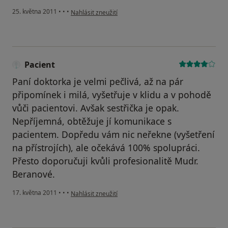
podle názoru uživatele Váš účet byl odstraněn
25. května 2011
•
•
•
Nahlásit zneužití
Pacient
Paní doktorka je velmi pečlivá, až na pár
připomínek i milá, vyšetřuje v klidu a v pohodě
vůči pacientovi. Avšak sestřička je opak.
Nepříjemná, obtěžuje jí komunikace s
pacientem. Dopředu vám nic neřekne (vyšetření
na přístrojích), ale očekává 100% spolupráci.
Přesto doporučuji kvůli profesionalitě Mudr.
Beranové.
podle názoru uživatele Pacient
17. května 2011
•
•
•
Nahlásit zneužití