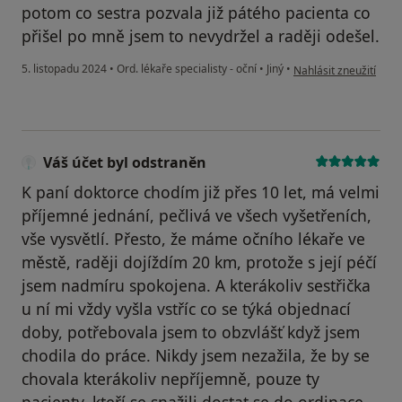
potom co sestra pozvala již pátého pacienta co
přišel po mně jsem to nevydržel a raději odešel.
podle názoru uživate
5. listopadu 2024
•
Ord. lékaře specialisty - oční
•
Jiný
•
Nahlásit zneužití
Váš účet byl odstraněn
K paní doktorce chodím již přes 10 let, má velmi
příjemné jednání, pečlivá ve všech vyšetřeních,
vše vysvětlí. Přesto, že máme očního lékaře ve
městě, raději dojíždím 20 km, protože s její péčí
jsem nadmíru spokojena. A kterákoliv sestřička
u ní mi vždy vyšla vstříc co se týká objednací
doby, potřebovala jsem to obzvlášť když jsem
chodila do práce. Nikdy jsem nezažila, že by se
chovala kterákoliv nepříjemně, pouze ty