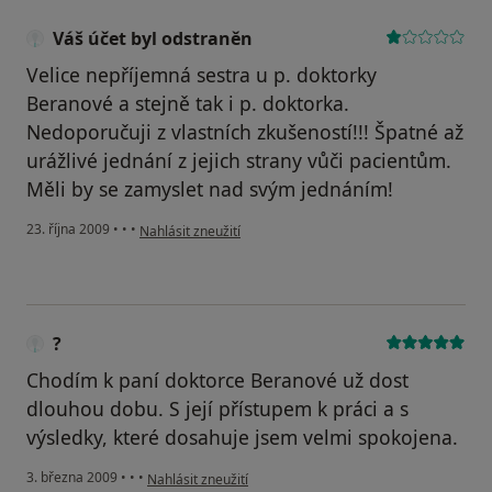
Váš účet byl odstraněn
Velice nepříjemná sestra u p. doktorky
Beranové a stejně tak i p. doktorka.
Nedoporučuji z vlastních zkušeností!!! Špatné až
urážlivé jednání z jejich strany vůči pacientům.
Měli by se zamyslet nad svým jednáním!
podle názoru uživatele Váš účet byl odstraněn
23. října 2009
•
•
•
Nahlásit zneužití
?
Chodím k paní doktorce Beranové už dost
dlouhou dobu. S její přístupem k práci a s
výsledky, které dosahuje jsem velmi spokojena.
podle názoru uživatele ?
3. března 2009
•
•
•
Nahlásit zneužití