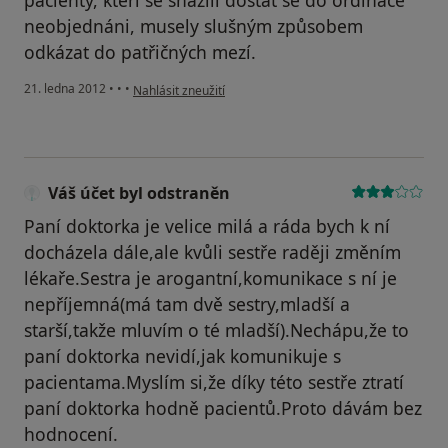
pacienty, kteří se snažili dostat se do ordinace
neobjednáni, musely slušným způsobem
odkázat do patřičných mezí.
podle názoru uživatele Váš účet byl odstraněn
21. ledna 2012
•
•
•
Nahlásit zneužití
Váš účet byl odstraněn
Paní doktorka je velice milá a ráda bych k ní
docházela dále,ale kvůli sestře raději změním
lékaře.Sestra je arogantní,komunikace s ní je
nepříjemná(má tam dvě sestry,mladší a
starší,takže mluvím o té mladší).Nechápu,že to
paní doktorka nevidí,jak komunikuje s
pacientama.Myslím si,že díky této sestře ztratí
paní doktorka hodně pacientů.Proto dávám bez
hodnocení.