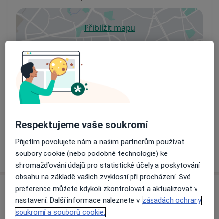
Přiblížit mapu
se otevře v nové záložce
Dostupnost
Na této adrese online kalendář není aktivní
Co mám v takové situaci udělat?
Způsoby platby (soukromé návštěvy)
Na teto adrese lékař přijímá pacienty na pojišťovnu
Respektujeme vaše soukromí
Detaily
Přijetím povolujete nám a našim partnerům používat
Více
soubory cookie (nebo podobné technologie) ke
o adrese
shromažďování údajů pro statistické účely a poskytování
obsahu na základě vašich zvyklostí při procházení. Své
preference můžete kdykoli zkontrolovat a aktualizovat v
Názory
nastavení. Další informace naleznete v
zásadách ochrany
soukromí a souborů cookie.
Přidejte svůj názor