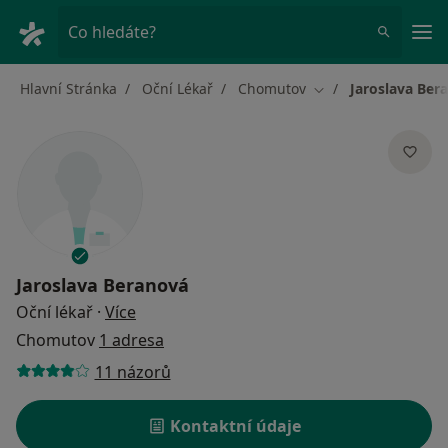
Hla
Co hledáte?
Hlavní Stránka
Oční Lékař
Chomutov
Jaroslava Ber
Změna města
Jaroslava Beranová
o specializacích
Oční lékař
·
Více
Chomutov
1 adresa
11 názorů
Kontaktní údaje