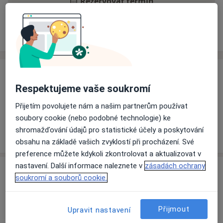
Rezervovat termín
Ceník
Adresy
Názory pacientů
Ceník
Respektujeme vaše soukromí
Informace o službách a cenách nejsou k dispozici
Přijetím povolujete nám a našim partnerům používat
Tento specialista ještě nepřidával žádné informace o
soubory cookie (nebo podobné technologie) ke
svých službách.
shromažďování údajů pro statistické účely a poskytování
obsahu na základě vašich zvyklostí při procházení. Své
preference můžete kdykoli zkontrolovat a aktualizovat v
nastavení. Další informace naleznete v
zásadách ochrany
Adresa
soukromí a souborů cookie.
Ordinace
Chomutov
Přijmout
Upravit nastavení