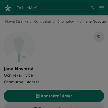
Hla
Co hledáte?
Hlavní Stránka
Oční Lékař
Chomutov
Jana Novotná
Změna města
Jana Novotná
o specializacích
Oční lékař
·
Více
Chomutov
1 adresa
Kontaktní údaje