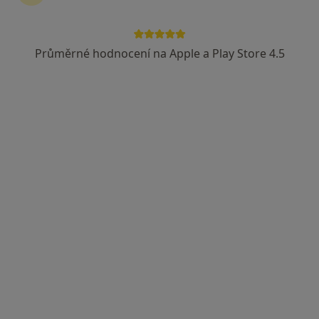
Průměrné hodnocení na Apple a Play Store 4.5
Krušnohorská poliklinika s.r.o.
·
Více
Oční lékař, Alergolog, Chirurg
25 názorů
Žižkova 151, Litvínov
•
Mapa
Krušnohorská poliklinika s.r.o.
Tato klinika nemá specialisty s dostupnými termíny v online kalendáři
Zobrazit profil