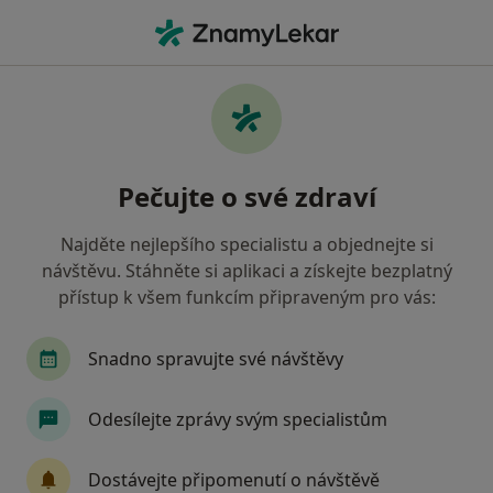
Hla
Oční Lékař • Litvínov, ústecký
Filtry
Mapa
Oční lékař Litvínov
Pečujte o své zdraví
Jak řadíme výsledky vyhledávání?
Najděte nejlepšího specialistu a objednejte si
návštěvu. Stáhněte si aplikaci a získejte bezplatný
Jakou pojišťovnu máte?
přístup k všem funkcím připraveným pro vás:
Zdravotní pojišťovna ministerstva vnitra ČR
O
Snadno spravujte své návštěvy
Odesílejte zprávy svým specialistům
Dostávejte připomenutí o návštěvě