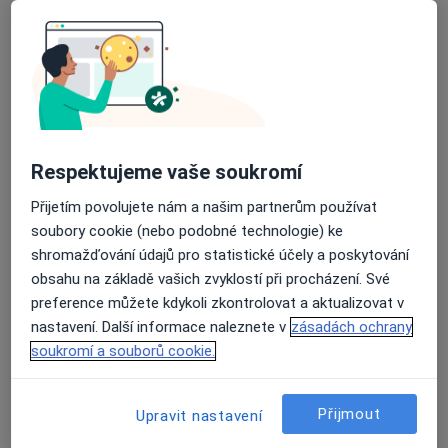
Poliklinika Chomutov
·
Více
Oční lékař, Chirurg, Dermatolog
14 názorů
Kochova 1185, Chomutov
•
Mapa
Poliklinika Chomutov
Tato klinika nemá specialisty s dostupnými termíny v online kalendáři
Respektujeme vaše soukromí
Zobrazit profil
Přijetím povolujete nám a našim partnerům používat
soubory cookie (nebo podobné technologie) ke
shromažďování údajů pro statistické účely a poskytování
obsahu na základě vašich zvyklostí při procházení. Své
preference můžete kdykoli zkontrolovat a aktualizovat v
nastavení. Další informace naleznete v
zásadách ochrany
soukromí a souborů cookie.
Oční ambulance Most s.r.o.
Přijmout
Upravit nastavení
Oční lékař